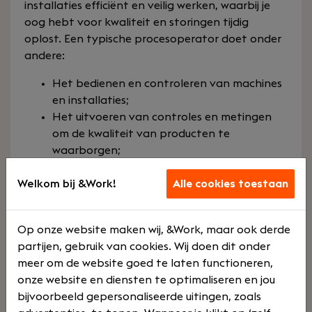
installaties efficiënt en veilig werken, waarbij je
oog hebt voor kwaliteit en storingen tijdig
oplost. Een typische procesoperator doet onder
andere:
Het bedienen en controleren van machines
en installaties;
Het uitvoeren van controles en metingen
om de kwaliteit van producten te
waarborgen;
Het signaleren en oplossen van storingen in
Welkom bij &Work!
het productieproces;
Alle cookies toestaan
Het rapporteren en documenteren van
procesgegevens;
Op onze website maken wij, &Work, maar ook derde
Het uitvoeren van preventief onderhoud en
partijen, gebruik van cookies. Wij doen dit onder
bijdragen aan procesverbeteringen.
meer om de website goed te laten functioneren,
Met een procesoperator vacature krijg je een
onze website en diensten te optimaliseren en jou
veelzijdige rol in een dynamische
bijvoorbeeld gepersonaliseerde uitingen, zoals