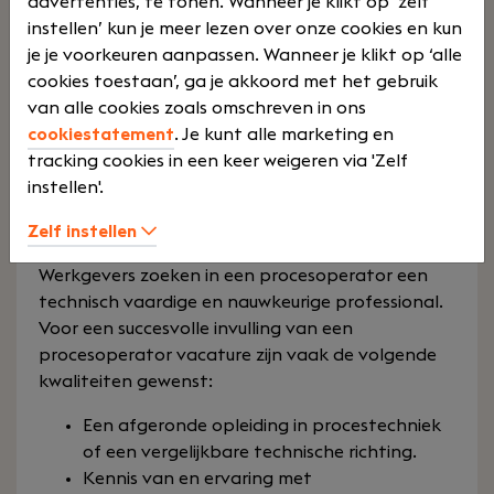
productieomgeving, waarin techniek en
advertenties, te tonen. Wanneer je klikt op ‘zelf
procesoptimalisatie centraal staan.
instellen’ kun je meer lezen over onze cookies en kun
je je voorkeuren aanpassen. Wanneer je klikt op ‘alle
Naast procesoperator vacatures bieden we meer
cookies toestaan’, ga je akkoord met het gebruik
productie en assemblage vacatures
, waaronder
van alle cookies zoals omschreven in ons
assemblage monteur vacatures
en
cookiestatement
. Je kunt alle marketing en
constructiebankwerker vacatures
.
tracking cookies in een keer weigeren via 'Zelf
instellen'.
Wat verwachten werkgevers van
Zelf instellen
een procesoperator?
Werkgevers zoeken in een procesoperator een
technisch vaardige en nauwkeurige professional.
Voor een succesvolle invulling van een
procesoperator vacature zijn vaak de volgende
kwaliteiten gewenst:
Een afgeronde opleiding in procestechniek
of een vergelijkbare technische richting.
Kennis van en ervaring met