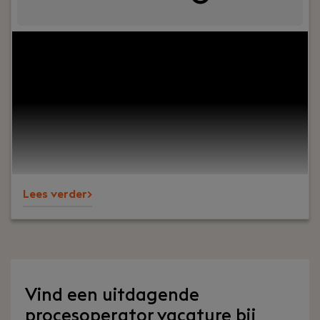
Jouw rol:
Wij zijn op zoek naar een gedreven en
ervaren Uitvoerder Gas om ons team te
versterken. In deze rol ben je verantwoordelijk
voor het coördineren en realiseren van
gasprojecten binnen de infrastructuur, waarbij
veiligheid, kwaliteit en efficiëntie centraal staan.
Lees verder>
Vind een uitdagende
procesoperator vacature bij