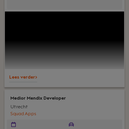
Jouw rol:
Ben jij een gedreven senior developer
met meer dan 5 jaar ervaring? Sluit je aan bij
OpenValue en werk aan uitdagende projecten.
Lees verder>
Medior Mendix Developer
Utrecht
Squad Apps