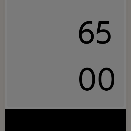
65
00
Jouw rol:
Als Adviseur Bedrijfsprocessen bij
OrangeCrest ben jij de verbindende schakel die
bedrijfsprocessen verbetert en de wensen vanuit