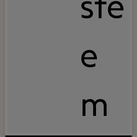
ste
e
m