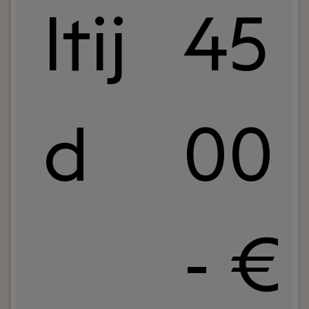
ltij
45
d
00
- €