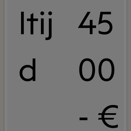
ltij
45
d
00
- €