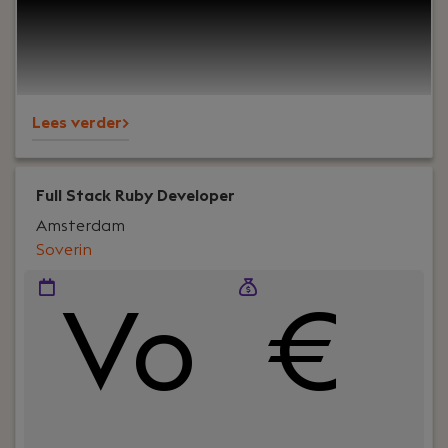
designers aan uitdagende projecten voor klanten
in binnen en buitenland. Je krijgt veel vrijheid,
werkt in multidisciplinaire squads en ontwikkelt
jezelf verder binnen een team waar kwaliteit,
samenwerking en plezier centraal staan.
Lees verder>
Full Stack Ruby Developer
Amsterdam
Soverin
Vo
€