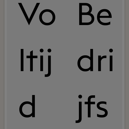
Vo
Be
ltij
dri
d
jfs