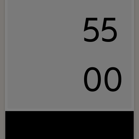
55
00
Jouw rol:
Geloof jij in een eerlijk en privacygericht
internet en wil je jouw development skills inzetten
om écht impact te maken? Bij Soverin zoeken we
een ervaren Full Stack Developer die wil bijdragen