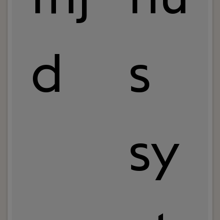
d
s
sy