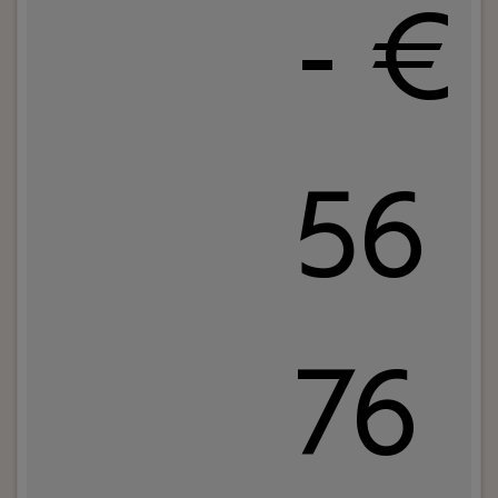
- €
56
76