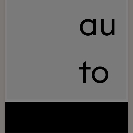
au
to
Jouw rol:
Ben jij een Medior Mendix Developer met
een paar jaar ervaring en klaar voor de volgende
stap? Bij Squad Apps in Utrecht werk je samen
met ervaren Mendix consultants, architecten en