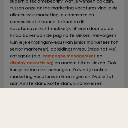
superhip reclamebedrijf? Wat je wensen ook zijn,
tussen onze online marketing vacatures vind je de
allerleukste marketing, e-commerce en
communicatie banen. Je kunt in dit
vacatureoverzicht makkelijk filteren door op de
knop bovenaan de pagina te klikken. Vervolgens
kun je je ervaringsniveau (van junior marketeer tot
senior marketeer), opleidingsniveau (mbo tot wo),
categorie (o.a.
campagne management
en
display advertising
) en andere filters kiezen. Ook
kun je de locatie toevoegen. Zo vind je online
marketing vacatures in Groningen en Zwolle tot
aan Amsterdam, Rotterdam, Eindhoven en
Tilburg.
We hebben in heel Nederland en in België
interessante werkgevers die staan te springen
om online marketing specialisten te verwelkomen