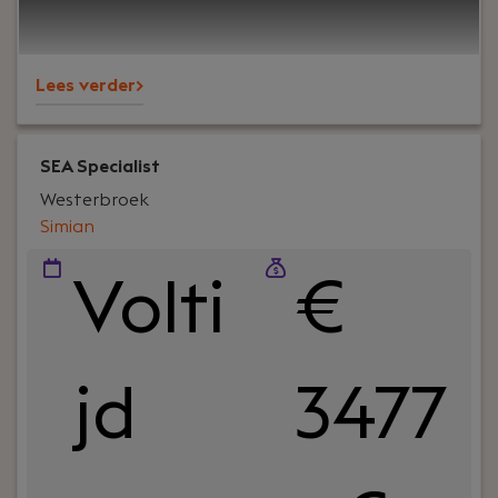
strategie vertaalt naar meetbare groei.
Lees verder>
SEA Specialist
Westerbroek
Simian
Volti
€
jd
3477