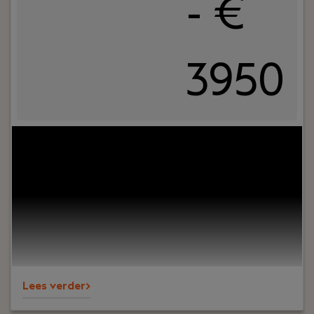
- €
3950
Jouw rol:
Jij ademt SEA. Niet alleen om
campagnes te draaien, maar om strategisch
impact te maken. Bij Simian B.V. zoeken we een
ervaren SEA-specialist die verder kijkt dan CPC’s
en advertenties. Iemand met een scherpe visie,
een strategisch brein en de skills om onze paid
campagnes naar een hoger niveau te tillen. Klaar
om jouw expertise los te laten op onze mooie
merken Reclameland, Drukland en Flyerzone?
Lees verder>