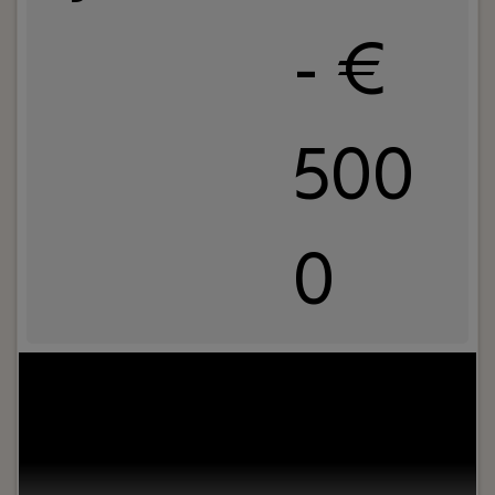
- €
500
0
Jouw rol:
Wil jij bouwen aan zichtbaarheid, vraag
en groei binnen een ambitieuze B2B SaaS scale-
up? Bij Findwhere zoeken we een Growth
Marketeer die onze merkbekendheid vergroot en
die zichtbaarheid vertaalt naar kwalitatieve