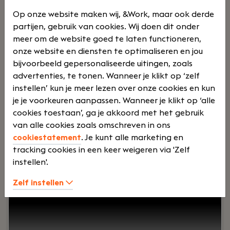
werk
Op onze website maken wij, &Work, maar ook derde
partijen, gebruik van cookies. Wij doen dit onder
meer om de website goed te laten functioneren,
onze website en diensten te optimaliseren en jou
tijde
bijvoorbeeld gepersonaliseerde uitingen, zoals
advertenties, te tonen. Wanneer je klikt op ‘zelf
instellen’ kun je meer lezen over onze cookies en kun
je je voorkeuren aanpassen. Wanneer je klikt op ‘alle
n
cookies toestaan’, ga je akkoord met het gebruik
van alle cookies zoals omschreven in ons
cookiestatement
. Je kunt alle marketing en
tracking cookies in een keer weigeren via 'Zelf
Jouw rol:
Always On Marketing is een
instellen'.
resultaatgedreven online marketingbureau dat
Zelf instellen
voor klanten als Randstad, Kruidvat en Dell het
maximale uit hun digitale kanalen haalt. We
zoeken een Senior Digital Marketing Specialist die
Google Ads beheerst als geen ander en die