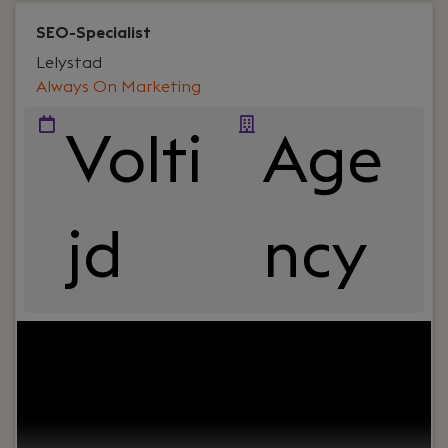
SEO-Specialist
Lelystad
Always On Marketing
Volti
Age
jd
ncy
Jouw rol:
Ben jij een SEO-specialist die moeiteloos
schakelt tussen een technische audit, een
strategische roadmap en een inhoudelijk
klantgesprek? Krijg je energie van samenwerken
met andere experts die, net als jij, niet genoegen