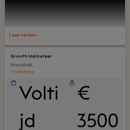
digitale kanalen te halen, via een full-funnel
aanpak over PAID, OWNED, SHARED en RENTED
media.
Lees verder>
Growth Marketeer
Noordwijk
FindWhere
Volti
€
jd
3500