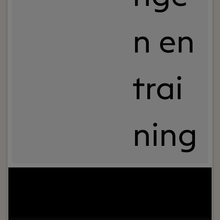
n en
trai
ning
Jouw rol:
Always On Marketing is een
resultaatgedreven online marketingbureau. Wij
werken voor A-merken zoals Randstad, Kruidvat
en Dell en helpen hen het maximale uit hun