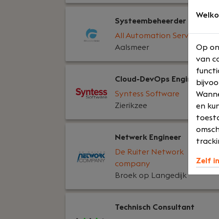
Welko
Systeembeheerder
All Automation Service
Op on
Aalsmeer
van co
functi
Cloud-DevOps Engineer
bijvoo
Syntess Software
Wannee
Zierikzee
en kun
toesta
omsch
Netwerk Engineer
tracki
De Ruiter Network
Zelf i
company
Broek op Langedijk
Technisch Consultant