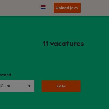
Upload je cv
11
vacatures
stand
Zoek