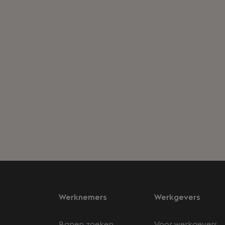
Werknemers
Werkgevers
Banen zoeken
Voor werkgevers