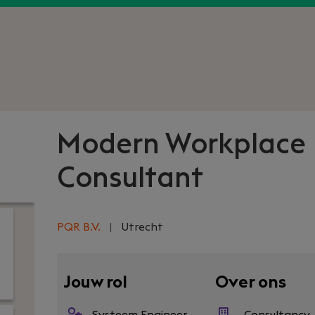
Modern Workplace
Consultant
PQR B.V.
|
Utrecht
Jouw rol
Over ons