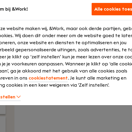
van het project, van het vertalen van functio
tot de technische uitwerking en de uiteindelij
m bij &Work!
Alle cookies toe
Je zorgt ervoor dat technische oplossingen v
security en gebruiksvriendelijkheid voor de ein
ze website maken wij, &Work, maar ook derde partijen, geb
keuzes en hun impact op de beheeromgeving, 
okies. Wij doen dit onder meer om de website goed te late
opdrachten zijn bij grote organisaties met c
oneren, onze website en diensten te optimaliseren en jou
zorginstellingen, onderwijs, overheid en comme
rbeeld gepersonaliseerde uitingen, zoals advertenties, te t
Modern Workplace-team rapporteer je aan de
r je klikt op ‘zelf instellen’ kun je meer lezen over onze co
projectleider om voortgang en kwaliteit te w
 je je voorkeuren aanpassen. Wanneer je klikt op ‘alle cooki
an’, ga je akkoord met het gebruik van alle cookies zoals
reven in ons
cookiestatement
. Je kunt alle marketing en
Lees vacat
ng cookies in een keer weigeren via 'Zelf instellen'.
nstellen