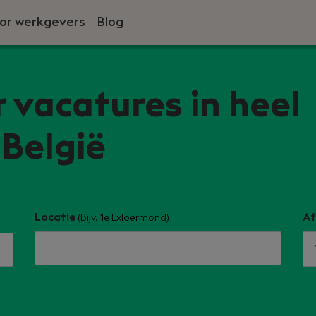
or werkgevers
Blog
r vacatures in heel
België
Locatie
Af
(Bijv. 1e Exloërmond)