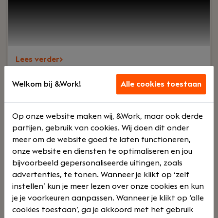
samenwerken, lachen en af en toe strijden om de
laatste tosti op woensdag.Wij zijn al jaren actief in
het MKB, van bouw tot detailhandel en van
metaal tot dienstverlening. We zijn nuchter,
betrokken en werken zonder stropdassen, maar
Lees verder>
mét plezier.
Welkom bij &Work!
Alle cookies toestaan
Belastingadviseur (generalist)
Vlaardingen
Op onze website maken wij, &Work, maar ook derde
Hofman Accountants
partijen, gebruik van cookies. Wij doen dit onder
meer om de website goed te laten functioneren,
Volt
€
onze website en diensten te optimaliseren en jou
bijvoorbeeld gepersonaliseerde uitingen, zoals
advertenties, te tonen. Wanneer je klikt op ‘zelf
instellen’ kun je meer lezen over onze cookies en kun
je je voorkeuren aanpassen. Wanneer je klikt op ‘alle
cookies toestaan’, ga je akkoord met het gebruik