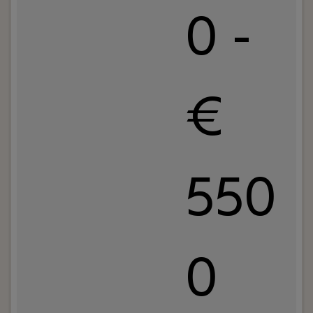
0 -
€
550
0