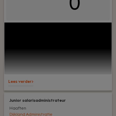
0
Jouw rol:
Bij Hofman Accountants zijn we op zoek
naar een ervaren belastingadviseur die proactief
onze MKB klanten adviseert op fiscaal gebied. Je
hebt minimaal 5 tot 10 jaar ervaring als fiscalist
om zelfstandig contact met onze klanten te
kunnen hebben. En als je veel meer ervaring hebt,
kun je wellicht meteen als senior belastingadviseur
starten.
Lees verder>
Junior salarisadministrateur
Haaften
Dijkland Administratie