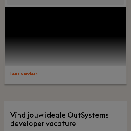
Jouw rol:
Bij Dijkland administratie- en
belastingadviseurs draait het om meer dan alleen
cijfers. Het draait om vertrouwen, persoonlijk
contact en zorgen dat ondernemers op ons
kunnen bouwen. En ja, ook om een goede sfeer op
kantoor.Wij ondersteunen al jaren MKB-
ondernemers in diverse branches en staan
bekend om onze nuchtere aanpak, korte lijnen en
betrokkenheid – richting klanten én collega’s.
Lees verder>
Vind jouw ideale OutSystems
developer vacature