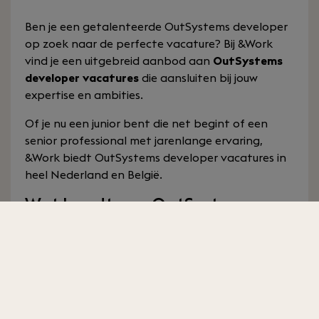
Ben je een getalenteerde OutSystems developer
op zoek naar de perfecte vacature? Bij &Work
vind je een uitgebreid aanbod aan
OutSystems
developer vacatures
die aansluiten bij jouw
expertise en ambities.
Of je nu een junior bent die net begint of een
senior professional met jarenlange ervaring,
&Work biedt OutSystems developer vacatures in
heel Nederland en België.
Wat houdt een OutSystems
developer vacature in?
Als OutSystems developer ben je
verantwoordelijk voor het ontwerpen,
ontwikkelen en onderhouden van web- en
mobiele applicaties met behulp van het