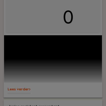
0
Jouw rol:
Bij Dijkland administratie- en
belastingadviseurs draait het om meer dan cijfers.
Om vertrouwen, samenwerking en ondernemers
écht verder helpen. En ja, ook om humor op de
werkvloer en goede lunches.Wij werken al jaren
voor een breed MKB-klantenbestand en staan
bekend om onze nuchtere aanpak,
betrokkenheid en persoonlijke aandacht – voor
klanten én collega’s.
Lees verder>