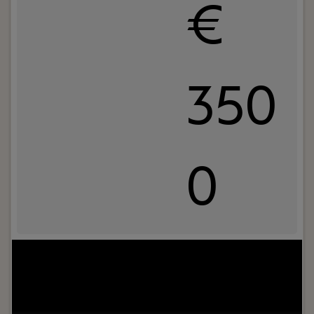
€
350
0
Jouw rol:
Bij Dijkland administratie- en
belastingadviseurs draait het niet alleen om
cijfers, maar vooral om mensen. Om ondernemers
die willen groeien. En om collega’s die