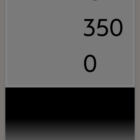
350
0
Jouw rol:
Bij Dijkland administratie- en
belastingadviseurs draait het niet alleen om
cijfers, maar vooral om mensen. Om ondernemers
die willen groeien. En om collega’s die
samenwerken, lachen en af en toe strijden om de
laatste tosti op woensdag.Wij zijn al jaren actief in
het MKB: van bouw tot detailhandel en van