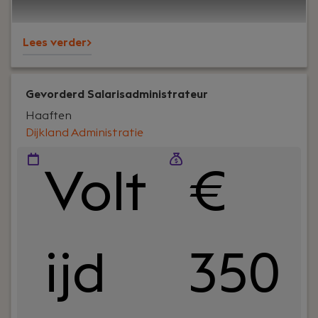
metaal tot dienstverlening. We zijn nuchter,
betrokken en werken zonder stropdassen, maar
Lees verder>
wel met plezier en professionaliteit.
Gevorderd Salarisadministrateur
Haaften
Dijkland Administratie
Volt
€
ijd
350