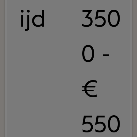
ijd
350
0 -
€
550