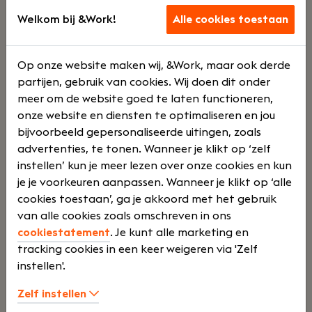
Welkom bij &Work!
Alle cookies toestaan
Junior assistent accountant
Haaften
Op onze website maken wij, &Work, maar ook derde
Dijkland Administratie
partijen, gebruik van cookies. Wij doen dit onder
Voltij
€
meer om de website goed te laten functioneren,
onze website en diensten te optimaliseren en jou
bijvoorbeeld gepersonaliseerde uitingen, zoals
d
2500 -
advertenties, te tonen. Wanneer je klikt op ‘zelf
instellen’ kun je meer lezen over onze cookies en kun
je je voorkeuren aanpassen. Wanneer je klikt op ‘alle
€
cookies toestaan’, ga je akkoord met het gebruik
van alle cookies zoals omschreven in ons
cookiestatement
. Je kunt alle marketing en
3500
tracking cookies in een keer weigeren via 'Zelf
instellen'.
Zelf instellen
Jouw rol:
Bij Dijkland administratie- en