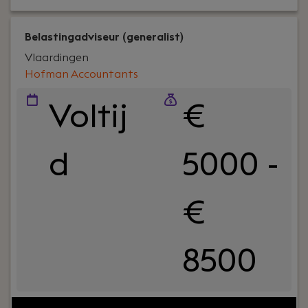
Belastingadviseur (generalist)
Vlaardingen
Hofman Accountants
Voltij
€
d
5000 -
€
8500
Jouw rol:
Bij Hofman Accountants zijn we op zoek