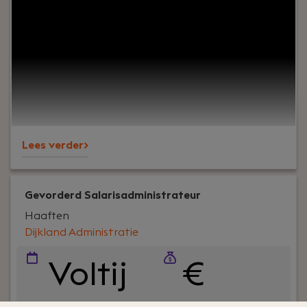
naar een ervaren belastingadviseur die proactief
onze MKB klanten adviseert op fiscaal gebied. Je
hebt minimaal 5 tot 10 jaar ervaring als fiscalist
om zelfstandig contact met onze klanten te
kunnen hebben. En als je veel meer ervaring hebt,
kun je wellicht meteen als senior belastingadviseur
starten.
Lees verder>
Gevorderd Salarisadministrateur
Haaften
Dijkland Administratie
Voltij
€