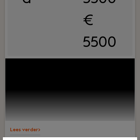
€
5500
Jouw rol:
Bij Dijkland administratie- en
belastingadviseurs draait het om meer dan cijfers.
Om vertrouwen, samenwerking en ondernemers
écht verder helpen. En ja, ook om humor op de
werkvloer en goede lunches.Wij werken al jaren
voor een breed MKB-klantenbestand en staan
bekend om onze nuchtere aanpak,
betrokkenheid en persoonlijke aandacht – voor
klanten én collega’s.
Lees verder>