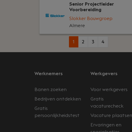
Senior Projectleider
Voorbereiding
Slokker Bouwgroep
Almere
1
2
3
4
Werknemers
Werkgevers
Banen zoeken
Voor werkgevers
Bedrijven ontdekken
Gratis
vacaturecheck
Gratis
persoonlijkheidstest
Vacature plaatse
Ervaringen en