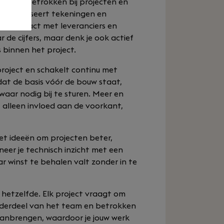
ot eind betrokken bij projecten en
. Je analyseert tekeningen en
dt contact met leveranciers en
r de cijfers, maar denk je ook actief
 binnen het project.
project en schakelt continu met
dat de basis vóór de bouw staat,
waar nodig bij te sturen. Meer en
 alleen invloed aan de voorkant,
met ideeën om projecten beter,
neer je technisch inzicht met een
r winst te behalen valt zonder in te
 hetzelfde. Elk project vraagt om
nderdeel van het team en betrokken
 aanbrengen, waardoor je jouw werk