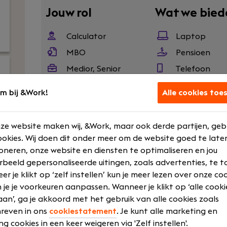
Jouw rol
Wat we bied
Calculator
Laptop
MBO
Pensioen
Medior, Senior
Telefoon
Voltijd
m bij &Work!
Alle cookies toe
ze website maken wij, &Work, maar ook derde partijen, geb
Wil jij als calculator niet alleen achter je bur
okies. Wij doen dit onder meer om de website goed te late
het hele bouwproces? Dan zit je hier goed.
oneren, onze website en diensten te optimaliseren en jou
rbeeld gepersonaliseerde uitingen, zoals advertenties, te t
Bij H&B Bouw werk je aan exclusieve villap
r je klikt op ‘zelf instellen’ kun je meer lezen over onze co
projecten waar kwaliteit, detail en samenwe
 je je voorkeuren aanpassen. Wanneer je klikt op ‘alle cooki
seriematige bouw, maar maatwerk waar jij als 
an’, ga je akkoord met het gebruik van alle cookies zoals
Jouw rol
reven in ons
cookiestatement
. Je kunt alle marketing en
ng cookies in een keer weigeren via 'Zelf instellen'.