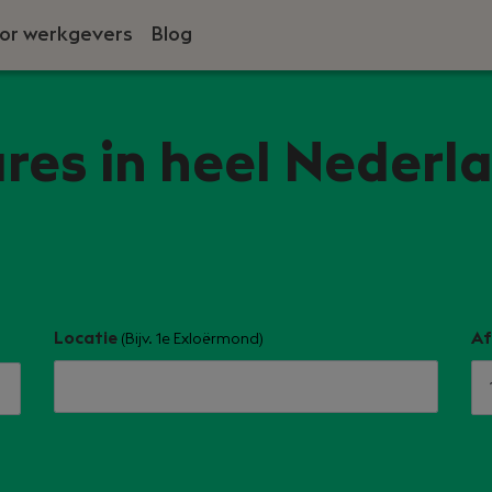
or werkgevers
Blog
res in heel Nederl
Locatie
Af
(Bijv. 1e Exloërmond)