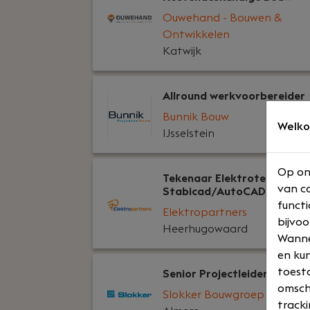
Ouwehand - Bouwen &
Ontwikkelen
Katwijk
Allround werkvoorbereider
Bunnik Bouw
Welko
IJsselstein
Op on
Tekenaar Elektrotechniek
van co
Stabicad/AutoCAD
functi
Elektropartners
bijvoo
Heerhugowaard
Wannee
en kun
toesta
Senior Projectleider Bouw
omsch
Slokker Bouwgroep
tracki