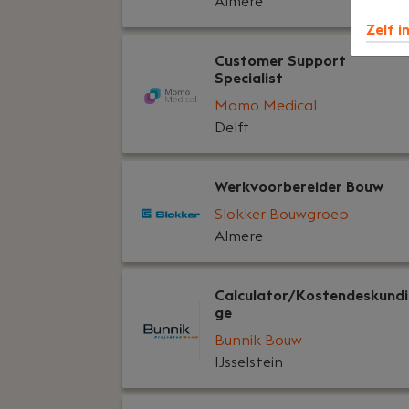
Almere
Zelf i
Customer Support
Specialist
Momo Medical
Delft
Werkvoorbereider Bouw
Slokker Bouwgroep
Almere
Calculator/Kostendeskundi
ge
Bunnik Bouw
IJsselstein