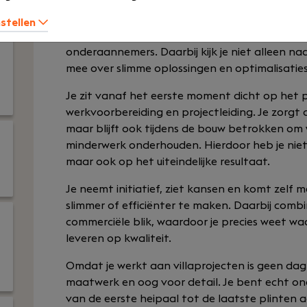
Als calculator bij H&B Bouw ben je van begin t
zorg je dat alles financieel en technisch klopt
nstellen
bestekken, stelt begrotingen op en onderhou
onderaannemers. Daarbij kijk je niet alleen naa
mee over slimme oplossingen en optimalisaties
Je zit vanaf het eerste moment dicht op het 
werkvoorbereiding en projectleiding. Je zorgt 
maar blijft ook tijdens de bouw betrokken om 
minderwerk onderhouden. Hierdoor heb je niet
maar ook op het uiteindelijke resultaat.
Je neemt initiatief, ziet kansen en komt zelf 
slimmer of efficiënter te maken. Daarbij combi
commerciële blik, waardoor je precies weet waa
leveren op kwaliteit.
Omdat je werkt aan villaprojecten is geen dag
maatwerk en oog voor detail. Je bent echt o
van de eerste heipaal tot de laatste plinten