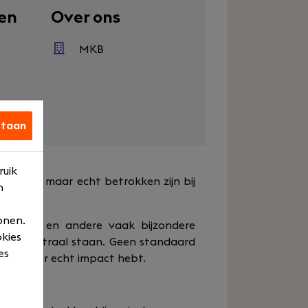
en
Over ons
MKB
staan
ruik
eau zitten, maar echt betrokken zijn bij
n
onen.
rojecten en andere vaak bijzondere
okies
rking centraal staan. Geen standaard
es
calculator echt impact hebt.