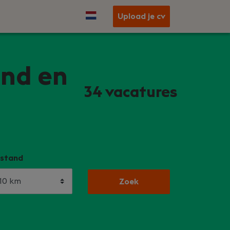
Upload je cv
and en
34
vacatures
stand
Zoek