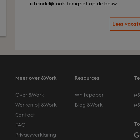
uiteindelijk ook terugziet op de bouw.
Lees vacat
Meer over &Work
Resources
Te
Over &Work
Whitepaper
(+3
Werken bij &Work
Blog &Work
(+
Contact
n
To
FAQ
Privacyverklaring