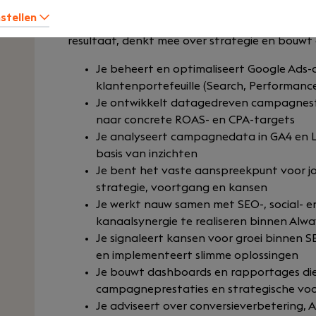
dagelijkse uitvoering: van campagnestructuur 
nstellen
en dashboardrapportages. Dit is geen campagn
resultaat, denkt mee over strategie en bouwt 
Je beheert en optimaliseert Google Ads-
klantenportefeuille (Search, Performanc
Je ontwikkelt datagedreven campagnest
naar concrete ROAS- en CPA-targets
Je analyseert campagnedata in GA4 en Loo
basis van inzichten
Je bent het vaste aanspreekpunt voor j
strategie, voortgang en kansen
Je werkt nauw samen met SEO-, social- e
kanaalsynergie te realiseren binnen Alw
Je signaleert kansen voor groei binnen S
en implementeert slimme oplossingen
Je bouwt dashboards en rapportages die 
campagneprestaties en strategische vo
Je adviseert over conversieverbetering, 