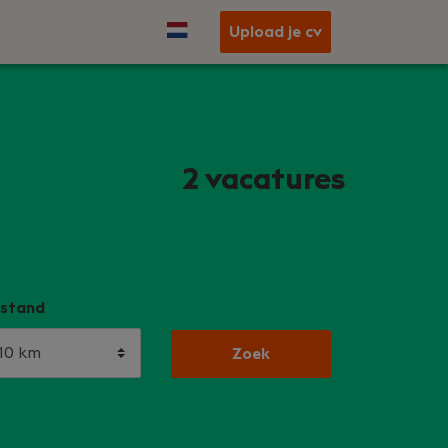
Upload je cv
2
vacatures
stand
Zoek