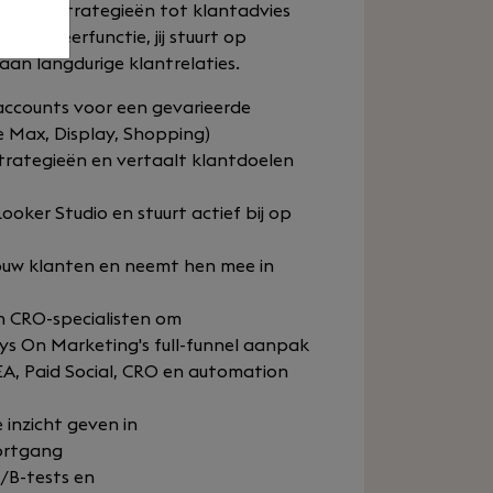
en biedstrategieën tot klantadvies
ebeheerfunctie, jij stuurt op
aan langdurige klantrelaties.
accounts voor een gevarieerde
e Max, Display, Shopping)
rategieën en vertaalt klantdoelen
ker Studio en stuurt actief bij op
ouw klanten en neemt hen mee in
n CRO-specialisten om
ays On Marketing's full-funnel aanpak
EA, Paid Social, CRO en automation
inzicht geven in
ortgang
A/B-tests en