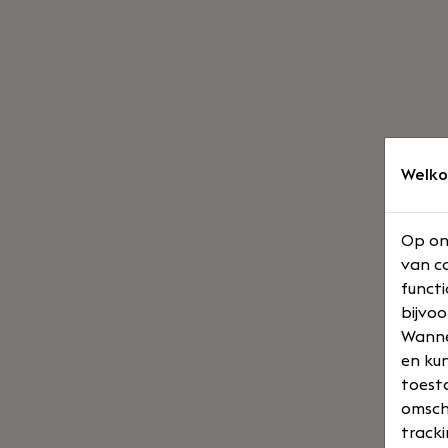
Welko
Op on
van co
functi
bijvoo
Wannee
en kun
toesta
omsch
tracki