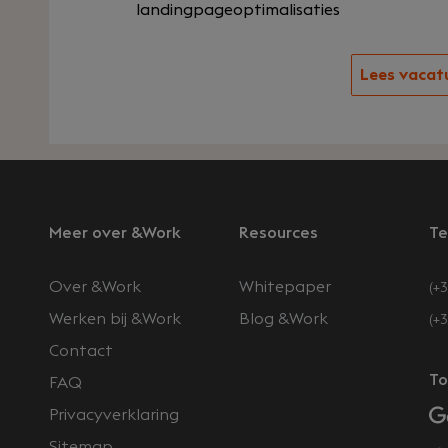
landingpageoptimalisaties
Lees vacat
Meer over &Work
Resources
Te
Over &Work
Whitepaper
(+3
Werken bij &Work
Blog &Work
(+
Contact
n
To
FAQ
Privacyverklaring
Sitemap