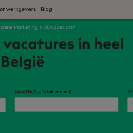
or werkgevers
Blog
chine Marketing
SEA Specialist
 vacatures in heel
België
Locatie
Af
(Bijv. 1e Exloërmond)