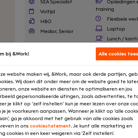
SEA Specialist
Opleidingen 
training
Voltijd
Flexibele wer
HBO
Laptop
Medior, Senior
Lunch / kant
Laat meer zien
m bij &Work!
Alle cookies toe
ze website maken wij, &Work, maar ook derde partijen, geb
Always On Marketing is een resultaatgedreve
okies. Wij doen dit onder meer om de website goed te late
voor A-merken zoals Randstad, Kruidvat en 
oneren, onze website en diensten te optimaliseren en jou
hun digitale kanalen te halen, via een fu
rbeeld gepersonaliseerde uitingen, zoals advertenties, te t
SHARED en RENTED media.
r je klikt op ‘zelf instellen’ kun je meer lezen over onze co
 je je voorkeuren aanpassen. Wanneer je klikt op ‘alle cooki
Jouw rol
an’, ga je akkoord met het gebruik van alle cookies zoals
reven in ons
cookiestatement
. Je kunt alle marketing en
Als Senior Performance Marketing Specialist be
ng cookies in een keer weigeren via 'Zelf instellen'.
campagnebudgetten laat renderen. Je combine