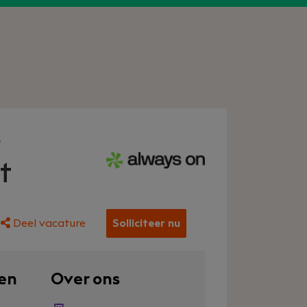
e
t
Deel vacature
Solliciteer nu
en
Over ons