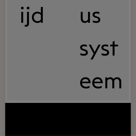
ijd
us
syst
eem
Jouw rol:
Ben jij een accountant die verder kijkt
dan alleen de cijfers? Wil je ondernemers
adviseren, langdurige klantrelaties opbouwen en
werken binnen een betrokken
accountantskantoor waar persoonlijke