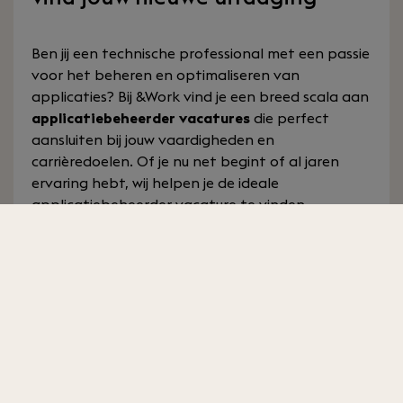
Ben jij een technische professional met een passie
voor het beheren en optimaliseren van
applicaties? Bij &Work vind je een breed scala aan
applicatiebeheerder vacatures
die perfect
aansluiten bij jouw vaardigheden en
carrièredoelen. Of je nu net begint of al jaren
ervaring hebt, wij helpen je de ideale
applicatiebeheerder vacature te vinden.
Een divers aanbod aan
applicatiebeheerder vacatures
Ons aanbod aan applicatiebeheerder vacatures
is divers. Of je nu op zoek bent naar een rol in de
zorg, finance, overheid of IT-sector, wij hebben
de juiste vacature voor jou. Denk aan functies als:
Technisch applicatiebeheerder:
Focus op de