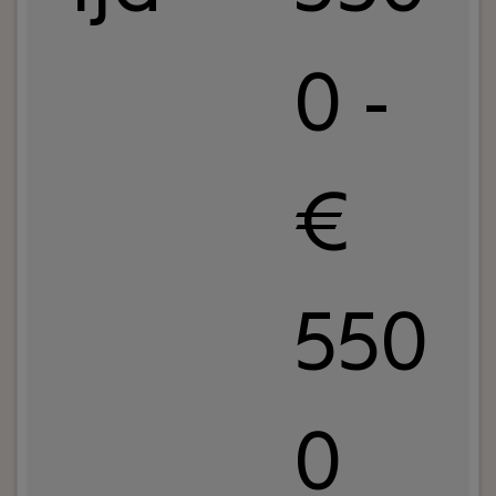
0 -
€
550
0