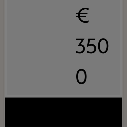
€
350
0
Jouw rol:
Bij Dijkland administratie- en
belastingadviseurs draait het niet alleen om
cijfers, maar vooral om mensen. Om ondernemers
die willen groeien. En om collega’s die