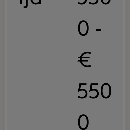
0 -
€
550
0