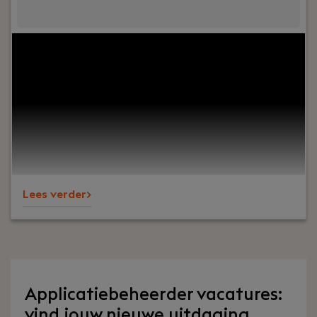
Jouw rol:
Bij Dijkland administratie- en
belastingadviseurs draait het om meer dan alleen
cijfers. Het draait om vertrouwen, persoonlijk
contact en zorgen dat ondernemers op ons
kunnen bouwen. En ja, ook om een goede sfeer op
kantoor.Wij ondersteunen al jaren MKB-
ondernemers in diverse branches en staan
bekend om onze nuchtere aanpak, korte lijnen en
betrokkenheid – richting klanten én collega’s.
Lees verder>
Applicatiebeheerder vacatures:
vind jouw nieuwe uitdaging