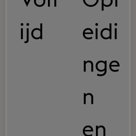
Volt
Opl
ijd
eidi
nge
n
en