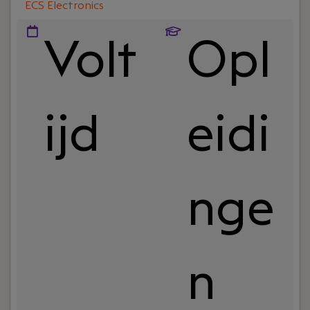
ECS Electronics
Volt
Opl
ijd
eidi
nge
n