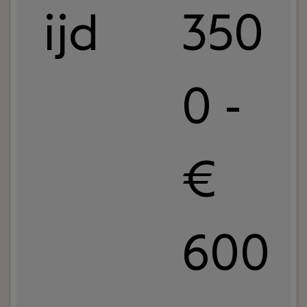
ijd
350
0 -
€
600