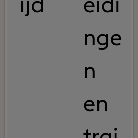
ijd
eidi
nge
n
en
trai