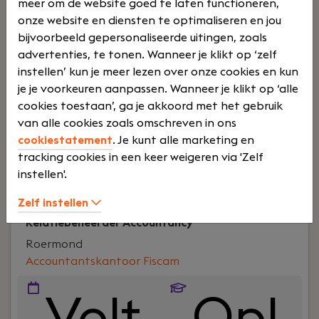
meer om de website goed te laten functioneren,
Jouw rol:
Als QC Controller zorg jij ervoor dat
onze website en diensten te optimaliseren en jou
alleen producten die aan de gestelde
bijvoorbeeld gepersonaliseerde uitingen, zoals
kwaliteitseisen voldoen, hun weg vervolgen naar
advertenties, te tonen. Wanneer je klikt op ‘zelf
de volgende productiestap of naar de klant. Je
instellen’ kun je meer lezen over onze cookies en kun
bent dagelijks actief op de werkvloer en voert
je je voorkeuren aanpassen. Wanneer je klikt op ‘alle
controles, inspecties en audits uit. Wanneer je een
cookies toestaan’, ga je akkoord met het gebruik
afwijking constateert, kom je direct in actie: je
van alle cookies zoals omschreven in ons
blokkeert het product, zet de juiste vervolgacties
cookiestatement
. Je kunt alle marketing en
uit en zorgt voor een goede registratie.Je komt
tracking cookies in een keer weigeren via 'Zelf
Lees verder>
terecht in een internationale automotive
instellen'.
omgeving waarin kwaliteit, structuur en
Zelf instellen
nauwkeurigheid centraal staan. Een mooie rol
voor een ervaren kwaliteitsprofessional die graag
Relatiebeheerder Accountancy
dicht op het productieproces zit en niet bang is
Roermond
om een duidelijke kwaliteitsbeslissing te nemen.
Accountantskantoor Fiscam