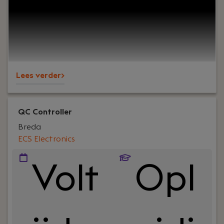
om te werken binnen een betrokken
accountantskantoor waar kwaliteit, korte lijnen
en een persoonlijke aanpak centraal staan? Dan
maken we bij Fiscam graag kennis met je!
Lees verder>
QC Controller
Breda
ECS Electronics
Volt
Opl