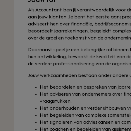
Jouw rol
Als Accountant ben jij verantwoordelijk voor d
aan jouw klanten. Je bent het eerste aanspr
adviseert hen over financiële, bedrijfseconomi
beoordeelt jaarrekeningen, begeleidt comple
over de groei en toekomst van de onderneming
Daarnaast speel je een belangrijke rol binnen h
hun ontwikkeling, bewaakt de kwaliteit van 
de verdere professionalisering van de organisa
Jouw werkzaamheden bestaan onder andere u
Het beoordelen en bespreken van jaarre
Het adviseren van ondernemers over finan
vraagstukken.
Het onderhouden en verder uitbouwen van
Het begeleiden van complexe samenste
Het signaleren van advieskansen en com
Het coachen en begeleiden van assisten