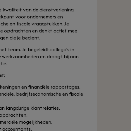
e kwaliteit van de dienstverlening
eekpunt voor ondernemers en
sche en fiscale vraagstukken. Je
xe opdrachten en denkt actief mee
en die je bedient.
et team. Je begeleidt collega's in
de werkzaamheden en draagt bij aan
tie.
it:
keningen en financiële rapportages.
ciële, bedrijfseconomische en fiscale
 langdurige klantrelaties.
lopdrachten.
merciële mogelijkheden.
t accountants.