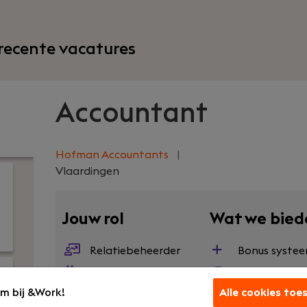
recente vacatures
Accountant
Hofman Accountants
|
Vlaardingen
Jouw rol
Wat we bied
Relatiebeheerder
Bonus syste
Voltijd
Bedrijfsauto
m bij &Work!
Alle cookies toe
HBO
Opleidingen 