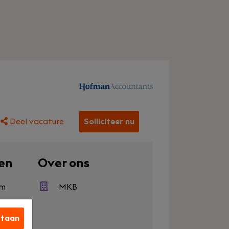
Deel vacature
Solliciteer nu
en
Over ons
em
MKB
staan
en