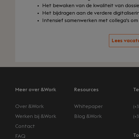
Het bewaken van de kwaliteit van dossi
Het bijdragen aan de verdere digitaliseri
Intensief samenwerken met collega's om
Lees vacat
Meer over &Work
Resources
Te
Over &Work
Whitepaper
(+3
Werken bij &Work
Blog &Work
(+
Contact
n
To
FAQ