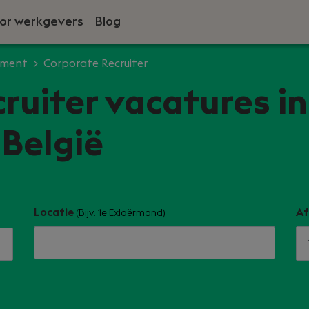
or werkgevers
Blog
tment
Corporate Recruiter
ruiter vacatures in
België
Locatie
Af
(Bijv. 1e Exloërmond)