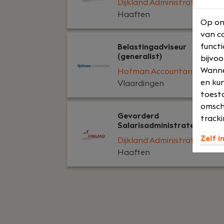
Dijkland Administratie
Haaften
Op on
van co
functi
Belastingadviseur
(generalist)
bijvoo
Wannee
Hofman Accountants
en kun
Vlaardingen
toesta
omsch
Gevorderd
tracki
Salarisadministrateur
Zelf i
Dijkland Administratie
Haaften