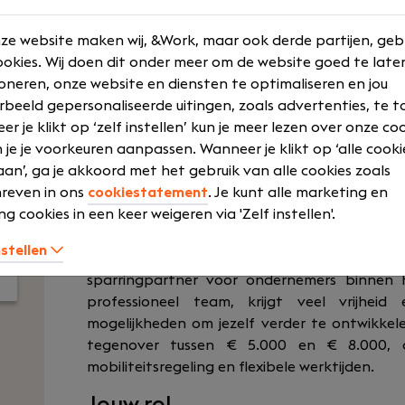
training
Senior
Flexibele wer
ze website maken wij, &Work, maar ook derde partijen, geb
okies. Wij doen dit onder meer om de website goed te late
Laat meer zien
oneren, onze website en diensten te optimaliseren en jou
rbeeld gepersonaliseerde uitingen, zoals advertenties, te t
r je klikt op ‘zelf instellen’ kun je meer lezen over onze co
 je je voorkeuren aanpassen. Wanneer je klikt op ‘alle cooki
Ben jij een accountant die verder kijkt dan 
an’, ga je akkoord met het gebruik van alle cookies zoals
adviseren, langdurige klantrelaties opbou
reven in ons
cookiestatement
. Je kunt alle marketing en
accountantskantoor waar persoonlijke dien
ng cookies in een keer weigeren via 'Zelf instellen'.
Hofman Accountants in Vlaardingen op zoek n
nstellen
Als Accountant krijg je een eigen klantenpo
sparringpartner voor ondernemers binnen
professioneel team, krijgt veel vrijheid
mogelijkheden om jezelf verder te ontwikkele
tegenover tussen € 5.000 en € 8.000, a
mobiliteitsregeling en flexibele werktijden.