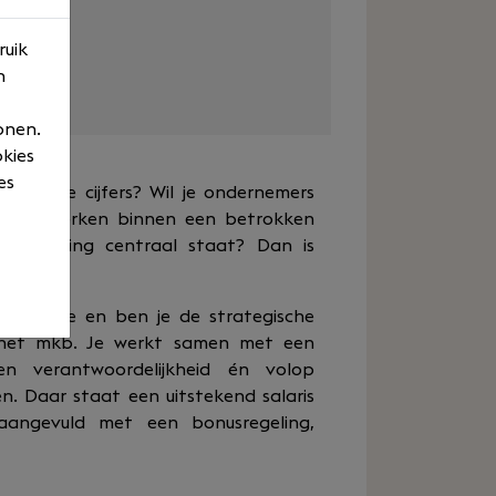
ktijden
ruik
n
onen.
okies
es
alleen de cijfers? Wil je ondernemers
wen en werken binnen een betrokken
stverlening centraal staat? Dan is
aar jou.
rtefeuille en ben je de strategische
 het mkb. Je werkt samen met een
 en verantwoordelijkheid én volop
n. Daar staat een uitstekend salaris
angevuld met een bonusregeling,