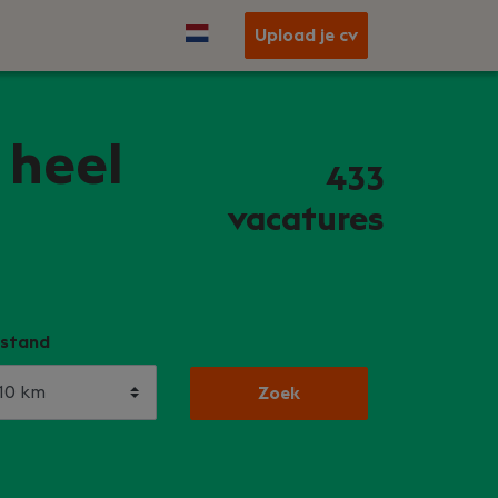
Upload je cv
 heel
433
vacatures
stand
Zoek