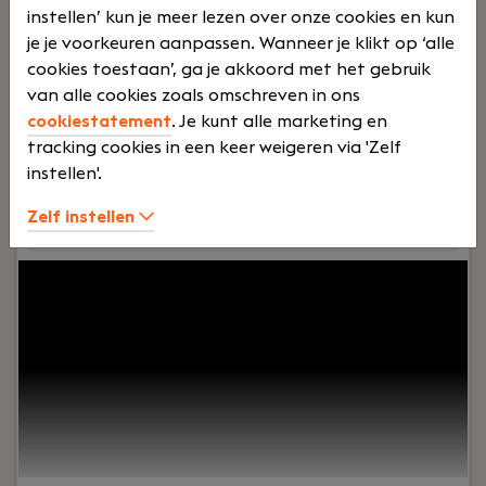
instellen’ kun je meer lezen over onze cookies en kun
je je voorkeuren aanpassen. Wanneer je klikt op ‘alle
500
cookies toestaan’, ga je akkoord met het gebruik
van alle cookies zoals omschreven in ons
cookiestatement
. Je kunt alle marketing en
tracking cookies in een keer weigeren via 'Zelf
0
instellen'.
Zelf instellen
Jouw rol:
Do you want to work in a dynamic
environment where your code really makes a
difference? Join Momo Medical’s Interface
Innovators team and build internal tools that
improve caregivers’ experience and remove
bottlenecks for the company’s growth. Your work
supports production, support and logistics teams
serving nursing homes across Europe and North
America.