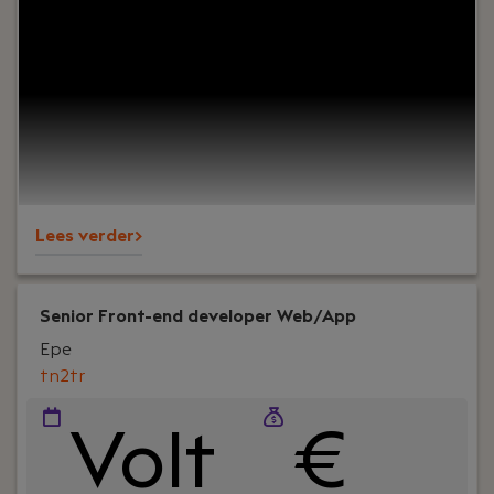
environment where your code really makes a
difference? Join Momo Medical’s Interface
Innovators team and build internal tools that
improve caregivers’ experience and remove
bottlenecks for the company’s growth. Your work
supports production, support and logistics teams
serving nursing homes across Europe and North
America.
Lees verder>
Senior Front-end developer Web/App
Epe
tn2tr
Volt
€