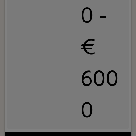
0 -
€
600
0
Jouw rol:
Do you want to work in a dynamic