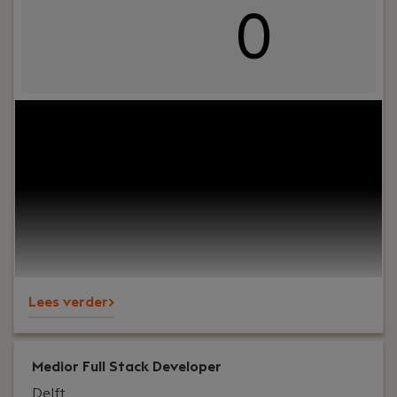
0
Jouw rol:
Ben jíj die Front-End Developer met oog
voor design en detail en heb je zin om mee te
werken aan het ontwerpen, bouwen,
onderhouden en aanpassen van kwalitatief
hoogstaande websites voor onze klanten? Lees
dan snel verder, dit is de vacature die jij zoekt!
Door een toename in onze werkzaamheden, zijn
wij op zoek naar versterking voor ons team. Word
jij onze nieuwe collega?
Lees verder>
Medior Full Stack Developer
Delft