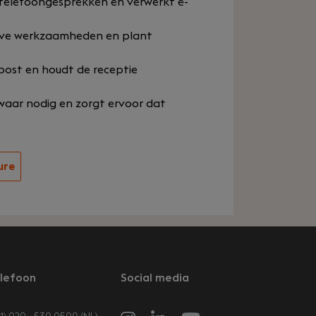
telefoongesprekken en verwerkt e-
tieve werkzaamheden en plant
post en houdt de receptie
 waar nodig en zorgt ervoor dat
ure
lefoon
Social media