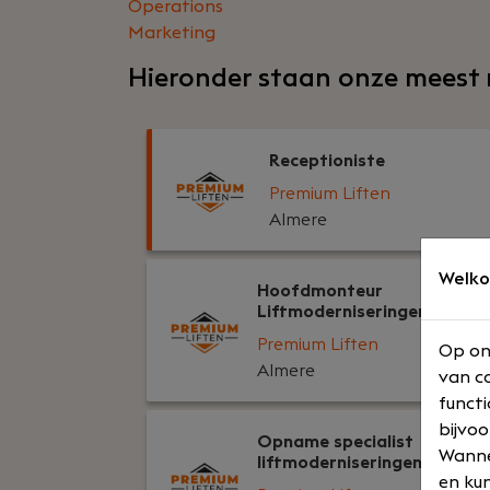
Operations
Marketing
Hieronder staan onze meest 
Receptioniste
Premium Liften
Almere
Welko
Hoofdmonteur
Liftmoderniseringen
Premium Liften
Op on
Almere
van co
functi
bijvoo
Opname specialist
Wannee
liftmoderniseringen
en kun