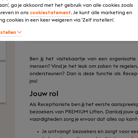
Medior
Opleidingen 
an’, ga je akkoord met het gebruik van alle cookies zoals
training
Voltijd
reven in ons
cookiestatement
. Je kunt alle marketing en
Laptop
ng cookies in een keer weigeren via 'Zelf instellen'.
MBO
Pensioen
nstellen
Ben jij het visitekaartje van een organisati
mensen? Vind je het leuk om zaken te regelen,
ondersteunen? Dan is deze functie als Recept
jou!
Jouw rol
Als Receptioniste ben jij het eerste aanspreek
bezoekers van PREMIUM Liften. Dankzij jouw g
vaardigheden zorg je ervoor dat alles op kant
Je ontvangt bezoekers en zorgt voor e