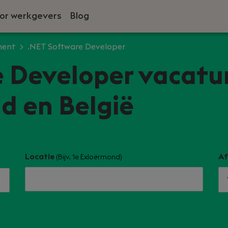
or werkgevers
Blog
ment
.NET Software Developer
 Developer vacatur
d en België
Locatie
Af
(Bijv. 1e Exloërmond)