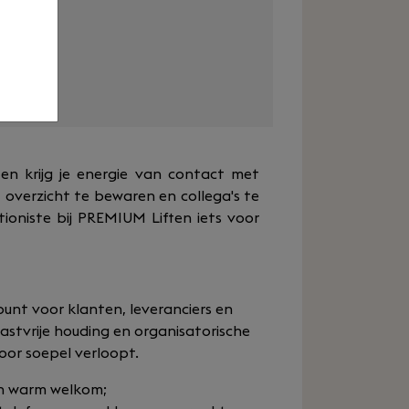
en
e en krijg je energie van contact met
 overzicht te bewaren en collega's te
ioniste bij PREMIUM Liften iets voor
punt voor klanten, leveranciers en
astvrije houding en organisatorische
oor soepel verloopt.
en warm welkom;