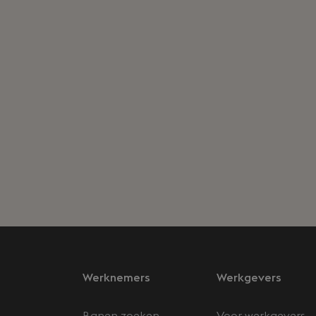
Werknemers
Werkgevers
Banen zoeken
Voor werkgevers