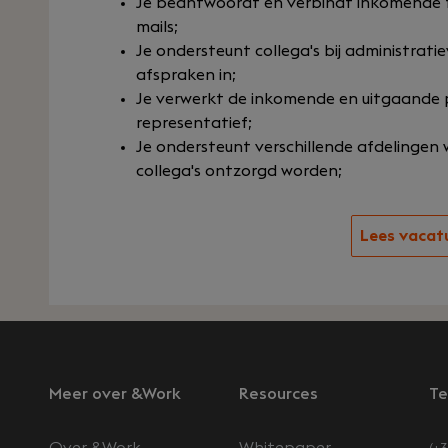
Je beantwoordt en verbindt inkomende 
mails;
Je ondersteunt collega's bij administra
afspraken in;
Je verwerkt de inkomende en uitgaande 
representatief;
Je ondersteunt verschillende afdelingen
collega's ontzorgd worden;
Lees vacat
Meer over &Work
Resources
Te
Over &Work
Whitepaper