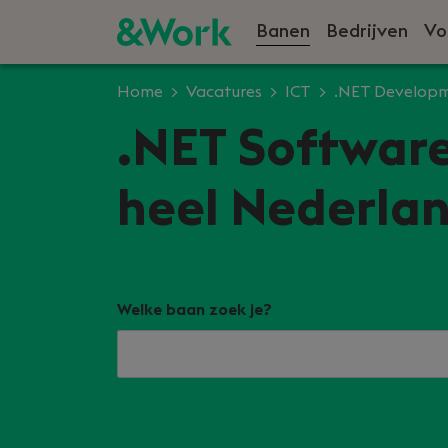
Banen
Bedrijven
Vo
Home
Vacatures
ICT
.NET Develop
.NET Software
heel Nederlan
Welke baan zoek je?