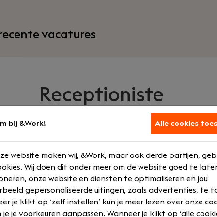
recente vacatures
Receptioniste
m bij &Work!
Alle cookies toe
Premium Liften
|
Almere
ze website maken wij, &Work, maar ook derde partijen, geb
okies. Wij doen dit onder meer om de website goed te late
oneren, onze website en diensten te optimaliseren en jou
Jouw rol
Wat we bied
rbeeld gepersonaliseerde uitingen, zoals advertenties, te t
r je klikt op ‘zelf instellen’ kun je meer lezen over onze co
Overig
€ 3000 - € 3
 je je voorkeuren aanpassen. Wanneer je klikt op ‘alle cooki