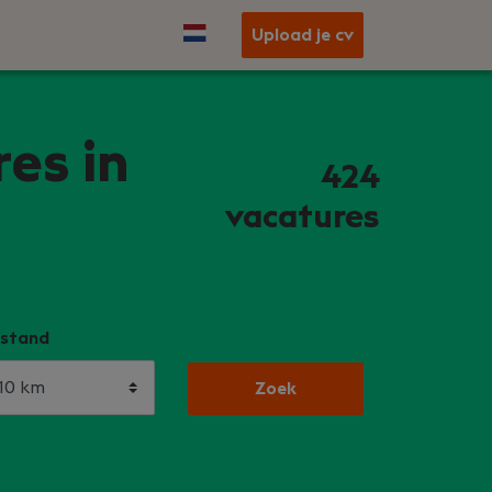
Upload je cv
es in
424
vacatures
stand
Zoek