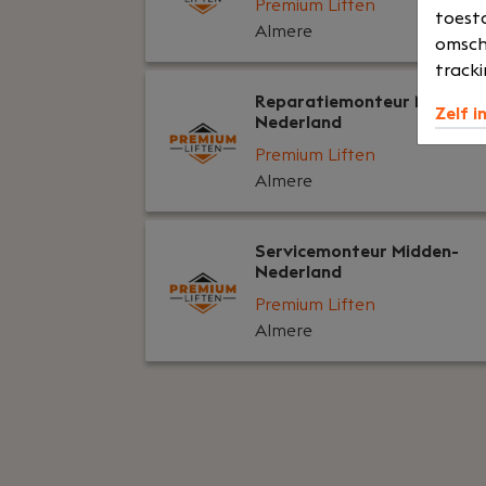
Premium Liften
toesta
Almere
omsch
tracki
Reparatiemonteur Midden-
Zelf i
Nederland
Premium Liften
Almere
Servicemonteur Midden-
Nederland
Premium Liften
Almere