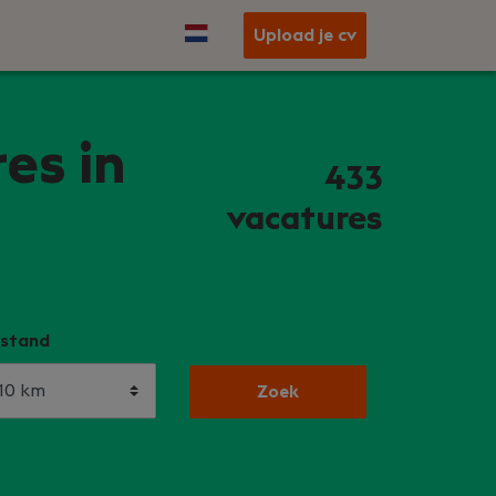
Upload je cv
es in
433
vacatures
stand
Zoek