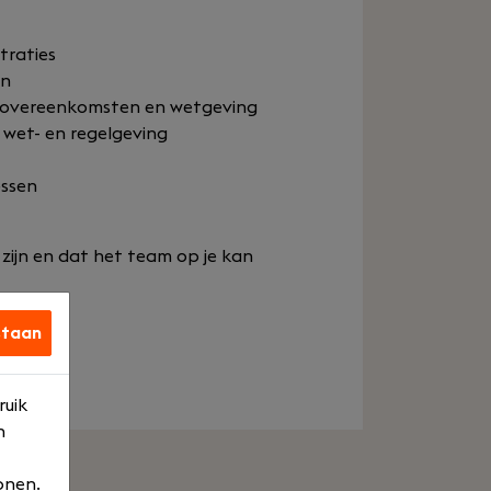
traties
en
dsovereenkomsten en wetgeving
 wet- en regelgeving
essen
 zijn en dat het team op je kan
staan
ure
ruik
n
onen.