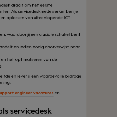
edesk draait om het eerste
nten. Als servicedeskmedewerker ben je
n en oplossen van uiteenlopende ICT-
n, waardoor jij een cruciale schakel bent
andelt en indien nodig doorverwijst naar
 en het optimaliseren van de
g.
elfde en lever jij een waardevolle bijdrage
ening.
upport engineer vacatures
en
als servicedesk