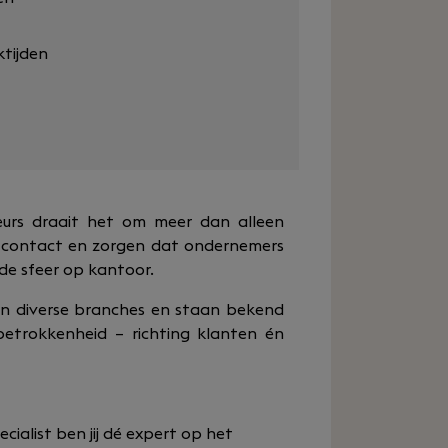
ktijden
iseurs draait het om meer dan alleen
jk contact en zorgen dat ondernemers
de sfeer op kantoor.
in diverse branches en staan bekend
etrokkenheid – richting klanten én
cialist ben jij dé expert op het