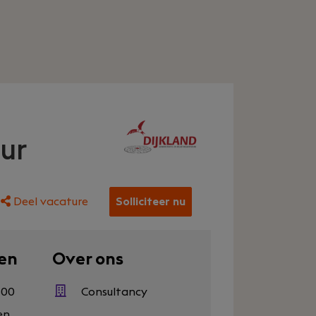
ur
Deel vacature
Solliciteer nu
en
Over ons
500
Consultancy
en