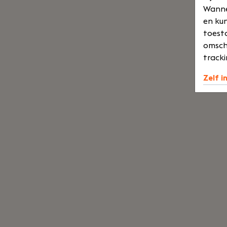
Wannee
en kun
toesta
omsch
tracki
Zelf i