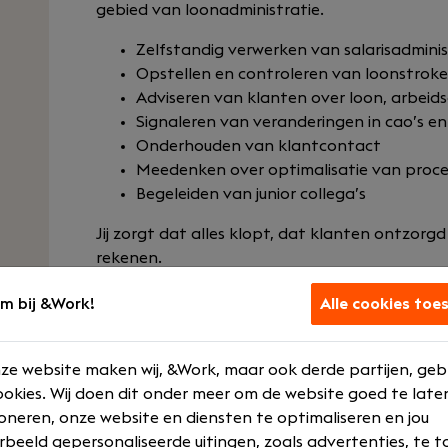
gebied van loonadministratie.
Zelfstandig verwerken van salarisadminis
Opstellen en controleren van loonstrok
Adviseren van klanten over loon, arbei
Signaleren van veranderingen in cao’s en
Onderhouden van klantcontact
Meedenken over optimalisatie van proc
Begeleiden van junior collega’s
Jij zorgt dat alles klopt, dat klanten ontzorgd
rekenen.
m bij &Work!
Alle cookies toe
Lees vacat
ze website maken wij, &Work, maar ook derde partijen, geb
okies. Wij doen dit onder meer om de website goed te late
oneren, onze website en diensten te optimaliseren en jou
rbeeld gepersonaliseerde uitingen, zoals advertenties, te t