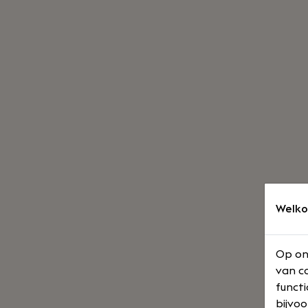
Welko
Op on
van co
functi
bijvoo