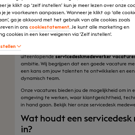
r je klikt op ‘zelf instellen’ kun je meer lezen over onze co
 je je voorkeuren aanpassen. Wanneer je klikt op ‘alle cooki
Vind jouw ideale servicede
an’, ga je akkoord met het gebruik van alle cookies zoals
reven in ons
cookiestatement
. Je kunt alle marketing en
vacatures
ng cookies in een keer weigeren via 'Zelf instellen'.
nstellen
Ben jij op zoek naar een nieuwe uitdaging in de IC
uiteenlopende
servicedeskmedewerker vacature
ambitie. Wij begrijpen dat een goede vacature me
een kans om jouw talenten te ontwikkelen en een 
dynamisch team.
Onze vacatures bieden jou de mogelijkheid om in 
omgeving te werken, waar klantgerichtheid, techn
in hand gaan. Bekijk hier onze servicedesk medewe
Wat houdt een servicedesk
in?