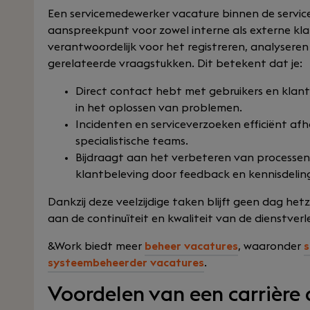
Een servicemedewerker vacature binnen de servic
aanspreekpunt voor zowel interne als externe kla
verantwoordelijk voor het registreren, analysere
gerelateerde vraagstukken. Dit betekent dat je:
Direct contact hebt met gebruikers en klante
in het oplossen van problemen.
Incidenten en serviceverzoeken efficiënt afh
specialistische teams.
Bijdraagt aan het verbeteren van processen
klantbeleving door feedback en kennisdelin
Dankzij deze veelzijdige taken blijft geen dag hetz
aan de continuïteit en kwaliteit van de dienstverl
&Work biedt meer
beheer vacatures
, waaronder
s
systeembeheerder vacatures
.
Voordelen van een carrière 