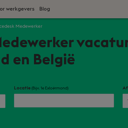
or werkgevers
Blog
icedesk Medewerker
Medewerker vacatur
d en België
Locatie
Af
(Bijv. 1e Exloërmond)