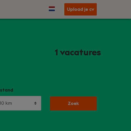
Upload je cv
1
vacatures
stand
Zoek