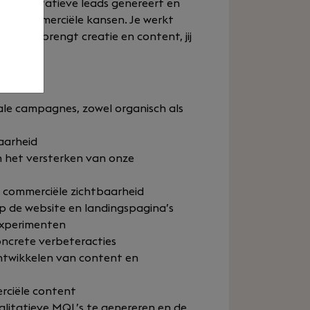
er kwalitatieve leads genereert en
ete commerciële kansen. Je werkt
r: zij brengt creatie en content, jij
ale campagnes, zowel organisch als
aarheid
 het versterken van onze
 commerciële zichtbaarheid
p de website en landingspagina’s
experimenten
ncrete verbeteracties
ntwikkelen van content en
erciële content
itatieve MQL’s te genereren en de