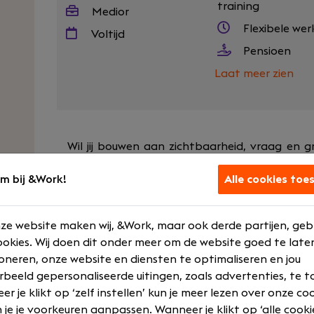
training
Medior
Flexibele wer
Voltijd
Pensioen
Laat meer zien
Wil jij bouwen aan zichtbaarheid, vraag en 
scale-up? Bij Findwhere zoeken we een Growt
m bij &Work!
Alle cookies toe
vergroot en die zichtbaarheid vertaalt na
impact en omzet. In deze rol krijg je veel vera
campagnes, content en conversie echt het ve
ze website maken wij, &Work, maar ook derde partijen, geb
met de Creative Marketeer en behaalt samen
okies. Wij doen dit onder meer om de website goed te late
zichtbaarheid, leads en conversie.
oneren, onze website en diensten te optimaliseren en jou
Jouw rol
rbeeld gepersonaliseerde uitingen, zoals advertenties, te t
r je klikt op ‘zelf instellen’ kun je meer lezen over onze co
Als Growth Marketeer ben jij de motor achter o
 je je voorkeuren aanpassen. Wanneer je klikt op ‘alle cooki