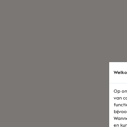
Welko
Op on
van co
functi
bijvoo
Wannee
en kun