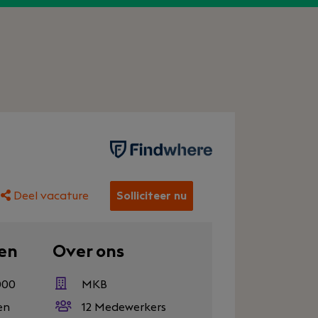
Deel vacature
Solliciteer nu
en
Over ons
000
MKB
en
12 Medewerkers