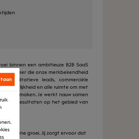
ktijden
groei binnen een ambitieuze B2B SaaS
h Marketeer die onze merkbekendheid
staan
ar kwalitatieve leads, commerciële
ntwoordelijkheid en alle ruimte om met
rschil te maken. Je werkt nauw samen
ruik
 mooie resultaten op het gebied van
n
onen.
okies
nze online groei. Jij zorgt ervoor dat
es