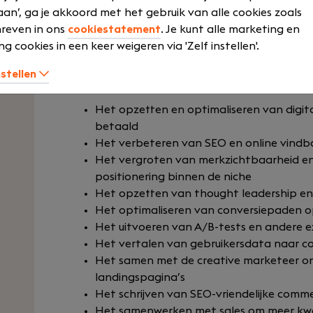
Findwhere zichtbaarder wordt in de markt, me
an’, ga je akkoord met het gebruik van alle cookies zoals
sterker converteert van aandacht naar concr
reven in ons
cookiestatement
. Je kunt alle marketing en
nauw samen met onze allround creative marketee
ng cookies in een keer weigeren via 'Zelf instellen'.
brengt growth, performance en conversie.
nstellen
Je houdt je onder andere bezig met:
Het opzetten en optimaliseren van digit
betaald
Het verbeteren van SEO en online vindb
Het vergroten van merkzichtbaarheid en
positionering binnen de niche
Het opzetten van thought leadership en
Het optimaliseren van conversiepaden o
Het uitvoeren van A/B-tests en andere 
Het vertalen van gebruikersdata naar co
Het samen met de creative marketeer o
landingspagina’s
Het schrijven van SEO-vriendelijke comm
Het samenwerken met sales om meer kwal