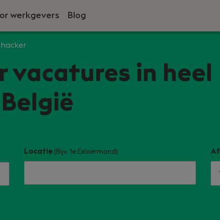
or werkgevers
Blog
 hacker
 vacatures in heel
België
Locatie
Af
(Bijv. 1e Exloërmond)