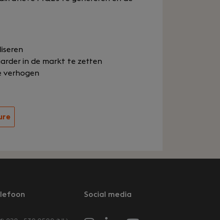
liseren
rder in de markt te zetten
e verhogen
ure
lefoon
Social media