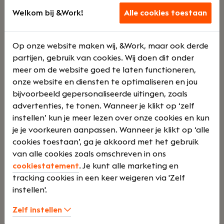
hyperautomation en vertaalt deze naar haalbare
Welkom bij &Work!
Alle cookies toestaan
projecten. Je bent in staat om processen en
wensen van de klant vast te leggen voor onze
Op onze website maken wij, &Work, maar ook derde
developers (NL en Off shore) en bent de schakel
partijen, gebruik van cookies. Wij doen dit onder
tussen ons team en de klant. Met jouw ervaring en
meer om de website goed te laten functioneren,
Lees verder>
leiderschap stuur je projecten aan en bent
onze website en diensten te optimaliseren en jou
succesvol in het binnen tijd en budget realiseren.
bijvoorbeeld gepersonaliseerde uitingen, zoals
Je bent verantwoordelijk voor het gehele traject:
advertenties, te tonen. Wanneer je klikt op ‘zelf
van ontwerp tot implementatie en nazorg. Maar
Senior Sales Medewerker
instellen’ kun je meer lezen over onze cookies en kun
ook voor het management van de juiste
Alkmaar
je je voorkeuren aanpassen. Wanneer je klikt op ‘alle
verwachtingen en behouden van de teamspirit.
Balans Schoonmaak- en Bedrijfsdiensten
cookies toestaan’, ga je akkoord met het gebruik
van alle cookies zoals omschreven in ons
Voltijd
Bonus
cookiestatement
. Je kunt alle marketing en
systeem
tracking cookies in een keer weigeren via 'Zelf
instellen'.
Jouw rol:
Ben jij een ervaren sales professional die
Zelf instellen
uitblinkt in het opbouwen en onderhouden van