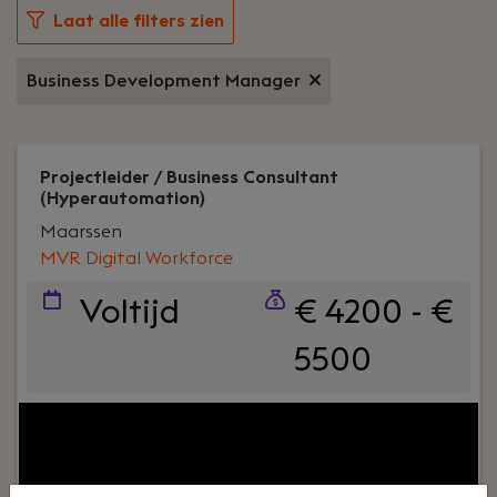
Laat alle filters zien
Business Development Manager
Projectleider / Business Consultant
(Hyperautomation)
Maarssen
MVR Digital Workforce
Voltijd
€ 4200 - €
5500
Jouw rol:
Als Business Consultant en Projectleider
bij MvR Digital Workforce ben jij de schakel tussen
de business (klant) en techniek. Je analyseert
bedrijfsprocessen, identificeert kansen voor