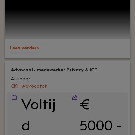
aansturen van een team? Wil je werken binnen
een groeiende technische organisatie waar jouw
inzichten direct bijdragen aan de verdere
professionalisering van de organisatie? Dan is de
rol van Finance Manager bij PREMIUM Liften iets
voor jou.
Lees verder>
Advocaat- medewerker Privacy & ICT
Alkmaar
CKH Advocaten
Voltij
€
d
5000 -