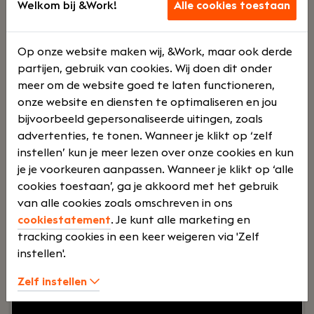
rol in het verder professionaliseren van de
Finance Manager
Welkom bij &Work!
Alle cookies toestaan
commerciële organisatie en het realiseren van
Almere
onze groeiambities.
Premium Liften
Op onze website maken wij, &Work, maar ook derde
partijen, gebruik van cookies. Wij doen dit onder
Voltij
€
meer om de website goed te laten functioneren,
onze website en diensten te optimaliseren en jou
bijvoorbeeld gepersonaliseerde uitingen, zoals
d
6500 -
advertenties, te tonen. Wanneer je klikt op ‘zelf
instellen’ kun je meer lezen over onze cookies en kun
je je voorkeuren aanpassen. Wanneer je klikt op ‘alle
€
cookies toestaan’, ga je akkoord met het gebruik
van alle cookies zoals omschreven in ons
8000
cookiestatement
. Je kunt alle marketing en
tracking cookies in een keer weigeren via 'Zelf
instellen'.
Jouw rol:
Ben jij een ervaren financial die verder
Zelf instellen
kijkt dan de cijfers? Krijg jij energie van het
optimaliseren van financiële processen én het