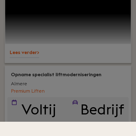
zoek naar vakmensen met een glimlach. Mensen
die kwaliteit ademen, plezier hebben in wat ze
doen, en geloven dat je groei samen creëert. Niet
omdat het moet, maar omdat het kan… en
omdat het leuk is.
Lees verder>
Opname specialist liftmoderniseringen
Almere
Premium Liften
Voltij
Bedrijf
d
sauto