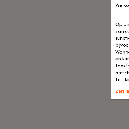
Welko
Op on
van co
functi
bijvoo
Wannee
en kun
toesta
omsch
tracki
Zelf i