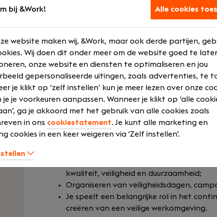
KAM-team en de operatie en zorgt ervoor dat v
m bij &Work!
Alle cookies toe
worden geborgd binnen onze projecten in de 
Jouw verantwoordelijkheden zijn onder andere
ze website maken wij, &Work, maar ook derde partijen, geb
okies. Wij doen dit onder meer om de website goed te late
Vergroten van het veiligheidsbewustzijn 
oneren, onze website en diensten te optimaliseren en jou
en veiligheidsinitiatieven);
rbeeld gepersonaliseerde uitingen, zoals advertenties, te t
Volledig verantwoordelijk voor het uitvo
r je klikt op ‘zelf instellen’ kun je meer lezen over onze co
Adviseren van directie, management en 
 je je voorkeuren aanpassen. Wanneer je klikt op ‘alle cooki
Eindverantwoordelijkheid voor veiligheid, 
an’, ga je akkoord met het gebruik van alle cookies zoals
organisatie;
reven in ons
cookiestatement
. Je kunt alle marketing en
Beheren en doorontwikkelen van certific
ng cookies in een keer weigeren via 'Zelf instellen'.
CKB en CO₂-prestatieladder;
Verder ontwikkelen van de organisatie ric
nstellen
Initiëren en implementeren van verbeter
kwaliteit, veiligheid en duurzaamheid;
Organiseren van veiligheidsdagen, camp
Je speelt een belangrijke rol in het con
creëren van een veilige werkomgeving.