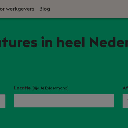
or werkgevers
Blog
atures in heel Nede
Locatie
Af
(Bijv. 1e Exloërmond)