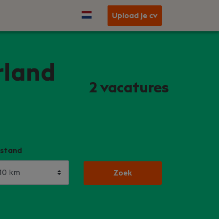
Upload je cv
rland
2
vacatures
stand
Zoek