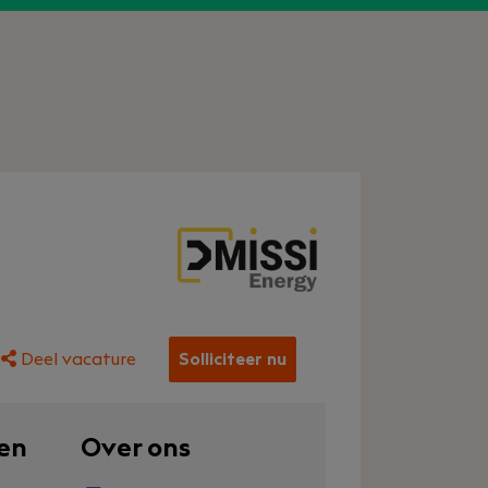
Deel vacature
Solliciteer nu
en
Over ons