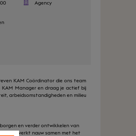
600
Agency
en
dreven KAM Coördinator die ons team
e KAM Manager en draag je actief bij
eit, arbeidsomstandigheden en milieu
arborgen en verder ontwikkelen van
Dmissi. Je werkt nauw samen met het