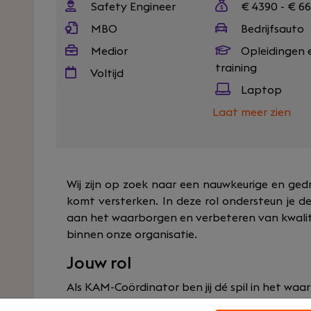
Safety Engineer
€ 4390 - € 6
MBO
Bedrijfsauto
Medior
Opleidingen 
training
Voltijd
Laptop
Laat meer zien
Wij zijn op zoek naar een nauwkeurige en ge
komt versterken. In deze rol ondersteun je d
aan het waarborgen en verbeteren van kwalit
binnen onze organisatie.
Jouw rol
Als KAM-Coördinator ben jij dé spil in het wa
het kwaliteits-, arbo- en milieubeleid binnen 