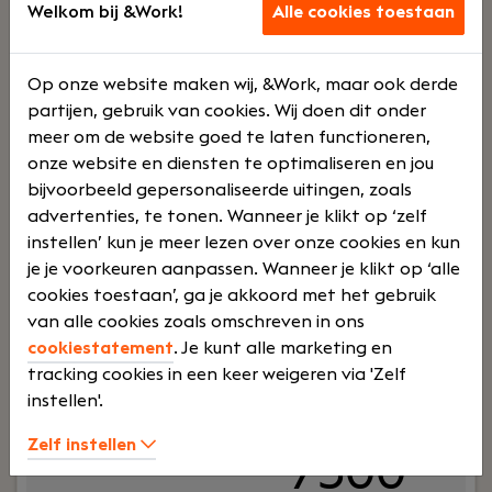
will work closely with data scientists, energy
Welkom bij &Work!
Alle cookies toestaan
Lees verder>
analysts, and software engineers to deliver high-
accuracy, scalable, and explainable ML systems.
Op onze website maken wij, &Work, maar ook derde
The ideal candidate thrives in a test-driven, data-
partijen, gebruik van cookies. Wij doen dit onder
intensive, and fast pacing environment, and has a
Senior Python Consultant
meer om de website goed te laten functioneren,
strong focus on model performance,
Amersfoort
onze website en diensten te optimaliseren en jou
interpretability, and maintainability.
Dutchworld
bijvoorbeeld gepersonaliseerde uitingen, zoals
advertenties, te tonen. Wanneer je klikt op ‘zelf
Voltij
€
instellen’ kun je meer lezen over onze cookies en kun
je je voorkeuren aanpassen. Wanneer je klikt op ‘alle
cookies toestaan’, ga je akkoord met het gebruik
d
5000 -
van alle cookies zoals omschreven in ons
cookiestatement
. Je kunt alle marketing en
tracking cookies in een keer weigeren via 'Zelf
€
instellen'.
Zelf instellen
7500