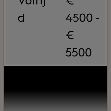
Voltij
€
d
4500 -
€
5500
Jouw rol:
Do you believe in an honest, privacy-
first internet and want to use your development
skills to make a real difference? At Soverin, we are
looking for a Full Stack Developer to help build
and improve our core email platform. You will work
on scalable systems, customer-facing
applications, and internal tooling that supports
our mission: giving users full control over their