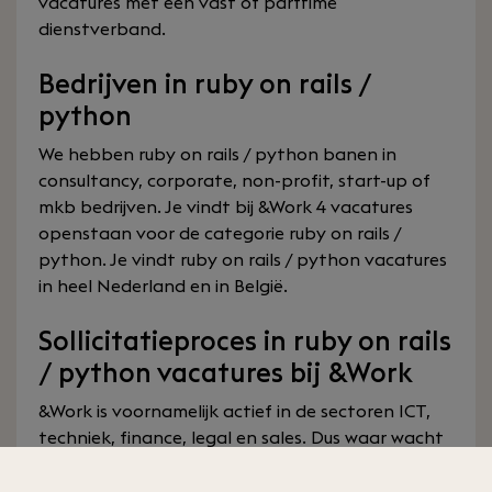
vacatures met een vast of parttime
dienstverband.
Bedrijven in ruby on rails /
python
We hebben ruby on rails / python banen in
consultancy, corporate, non-profit, start-up of
mkb bedrijven. Je vindt bij &Work 4 vacatures
openstaan voor de categorie ruby on rails /
python. Je vindt ruby on rails / python vacatures
in heel Nederland en in België.
Sollicitatieproces in ruby on rails
/ python vacatures bij &Work
&Work is voornamelijk actief in de sectoren ICT,
techniek, finance, legal en sales. Dus waar wacht
je nog op, zoek door onze ruby on rails / python
vacatures en solliciteer op een van onze