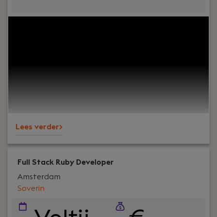
Jouw rol:
Als Senior Python Consultant ben jij de
specialist die technische diepgang weet te
combineren met commerciële inzichten. Je bent
op zoek naar een dynamische rol waarin je je
expertise in Python en Java kunt inzetten, terwijl
je ook ruimte krijgt om je ondernemerschap te
laten zien.
Lees verder>
Full Stack Ruby Developer
Amsterdam
Soverin