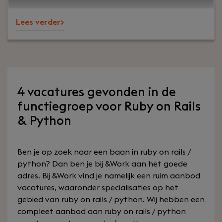
digital privacy.Join a passionate team of
Lees verder>
engineers, ops specialists, and privacy advocates
working on a secure and modern email ecosystem
in Amsterdam.
4 vacatures gevonden in de
functiegroep voor Ruby on Rails
& Python
Ben je op zoek naar een baan in ruby on rails /
python? Dan ben je bij &Work aan het goede
adres. Bij &Work vind je namelijk een ruim aanbod
vacatures, waaronder specialisaties op het
gebied van ruby on rails / python. Wij hebben een
compleet aanbod aan ruby on rails / python