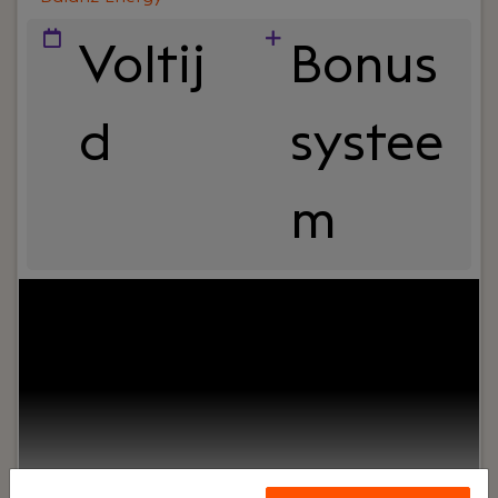
Voltij
Bonus
d
systee
m
Jouw rol:
We are seeking a Senior Machine
Learning Engineer with deep expertise in time-
series forecasting, weather modeling, and
renewable energy prediction. The ideal candidate
will combine strong applied ML knowledge with
robust software engineering practices to design,
deploy, and optimize forecasting pipelines that
drive key business and operational decisions. You