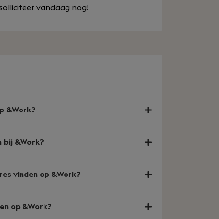
olliciteer vandaag nog!
 op &Work?
n bij &Work?
tures vinden op &Work?
nden op &Work?