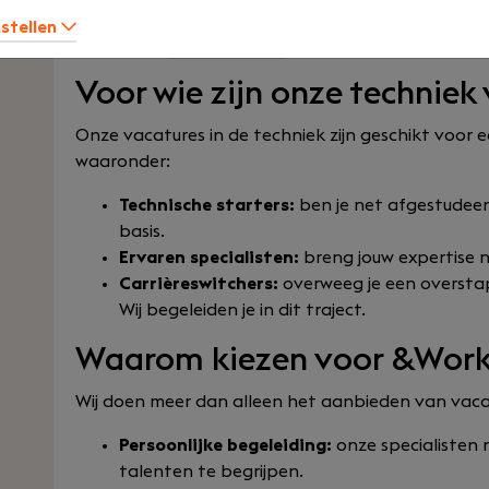
altijd een vacature vinden die aansluit bij jouw ni
nstellen
technische
ICT vacatures
? Die hebben wij ook!
Voor wie zijn onze techniek
Onze vacatures in de techniek zijn geschikt voor 
waaronder:
Technische starters:
ben je net afgestudeerd
basis.
Ervaren specialisten:
breng jouw expertise n
Carrièreswitchers:
overweeg je een oversta
Wij begeleiden je in dit traject.
Waarom kiezen voor &Wor
Wij doen meer dan alleen het aanbieden van vacatur
Persoonlijke begeleiding:
onze specialisten 
talenten te begrijpen.