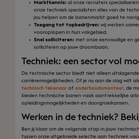
Marktkennis:
al onze recruiters specialiser
onze techniek specialisten alles van de tec
jou helpen om de banenmarkt goed te navig
Toegang tot topbedrijven:
wij werken same
vooroplopen in hun vakgebied.
Snel solliciteren:
met onze eenvoudige en gebr
solliciteren op jouw droombaan.
Techniek: een sector vol m
De technische sector biedt niet alleen uitdagende
carrièremogelijkheden. Of je nu aan de slag wilt al
technisch tekenaar
of
onderhoudsmonteur
, de m
bieden technische banen vaak aantrekkelijke arbe
opleidingsmogelijkheden en doorgroeikansen.
Werken in de techniek? Beki
Ben jij klaar om de volgende stap in jouw technisc
tussen onze uitgebreide selectie aan techniek vac