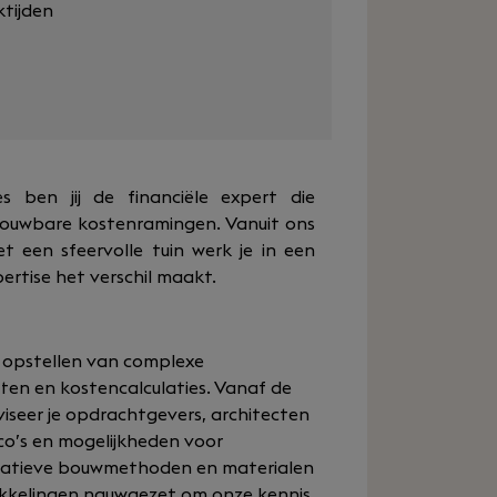
ktijden
s ben jij de financiële expert die
rouwbare kostenramingen. Vanuit ons
een sfeervolle tuin werk je in een
ertise het verschil maakt.
g opstellen van complexe
ten en kostencalculaties. Vanaf de
viseer je opdrachtgevers, architecten
ico’s en mogelijkheden voor
ernatieve bouwmethoden en materialen
ikkelingen nauwgezet om onze kennis