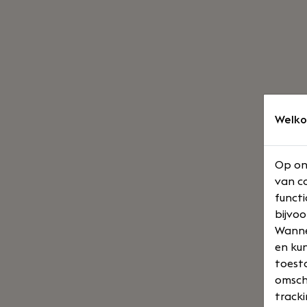
Welko
Op on
van co
functi
bijvoo
Wannee
en kun
toesta
omsch
tracki