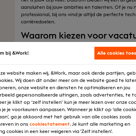
het is jouw drijfveer. Daarom bieden wij een uitge
aansluiten bij jouw ambities en talenten. Of je n
professional, bij ons vind je altijd de perfecte tec
carrièredoelen.
Waarom kiezen voor vacatur
&Work?
m bij &Work!
Alle cookies toe
De wereld van techniek is continu in ontwikkeling.
tempo op en bedrijven zijn voortdurend op zoek n
&Work matchen wij talent met toonaangevende bedr
ze website maken wij, &Work, maar ook derde partijen, geb
technische sectoren, zoals:
okies. Wij doen dit onder meer om de website goed te late
oneren, onze website en diensten te optimaliseren en jou
Civiele techniek
rbeeld gepersonaliseerde uitingen, zoals advertenties, te t
Bouwkunde
r je klikt op ‘zelf instellen’ kun je meer lezen over onze co
Werktuigbouwkunde
 je je voorkeuren aanpassen. Wanneer je klikt op ‘alle cooki
Elektrotechniek
an’, ga je akkoord met het gebruik van alle cookies zoals
Energietechniek
reven in ons
cookiestatement
. Je kunt alle marketing en
ng cookies in een keer weigeren via 'Zelf instellen'.
Onze vacatures in de techniek variëren van starter