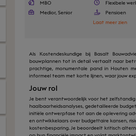
MBO
Flexibele wer
Medior, Senior
Pensioen
Laat meer zien
Als Kostendeskundige bij Basalt Bouwadvie
bouwplannen tot in detail vertaalt naar bet
prachtige, monumentale pand in Houten met 
informeel team met korte lijnen, waar jouw exp
Jouw rol
Je bent verantwoordelijk voor het zelfstandi
haalbaarheidsanalyses, gedetailleerde budget
initiële ontwerpfase tot aan de oplevering ad
en ontwikkelaars over budgettaire kansen, ris
kostenbesparing. Je beoordeelt kritisch alt
op hun financiële impact en volgt marktontw