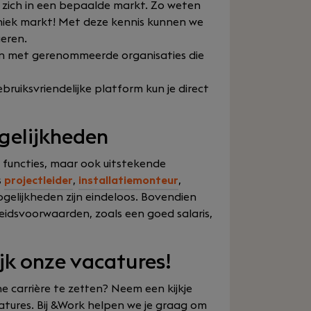
en zich in een bepaalde markt. Zo weten
hniek markt! Met deze kennis kunnen we
eren.
n met gerenommeerde organisaties die
uiksvriendelijke platform kun je direct
ogelijkheden
 functies, maar ook uitstekende
s
projectleider
,
installatiemonteur
,
ogelijkheden zijn eindeloos. Bovendien
idsvoorwaarden, zoals een goed salaris,
jk onze vacatures!
he carrière te zetten? Neem een kijkje
atures. Bij &Work helpen we je graag om