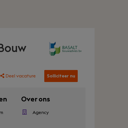
 Bouw
Deel vacature
Solliciteer nu
en
Over ons
em
Agency