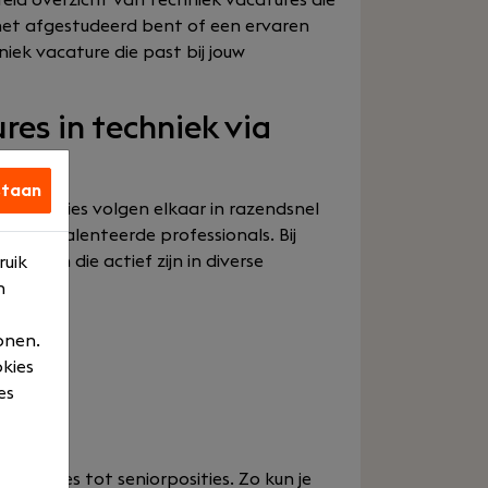
breid overzicht van techniek vacatures die
u net afgestudeerd bent of een ervaren
hniek vacature die past bij jouw
es in techniek via
staan
 Innovaties volgen elkaar in razendsnel
aar getalenteerde professionals. Bij
ijven die actief zijn in diverse
ruik
n
onen.
okies
es
sfuncties tot seniorposities. Zo kun je