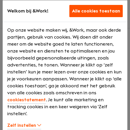
Een informele sfeer binnen een betrokken
familiebedrijf
Welkom bij &Work!
Alle cookies toestaan
Op onze website maken wij, &Work, maar ook derde
partijen, gebruik van cookies. Wij doen dit onder
meer om de website goed te laten functioneren,
Over ons
onze website en diensten te optimaliseren en jou
Bunnik Bouw is een familiebedrijf dat staat voor
bijvoorbeeld gepersonaliseerde uitingen, zoals
kwaliteit, betrouwbaarheid en nuchter samenwerken.
advertenties, te tonen. Wanneer je klikt op ‘zelf
Wij ontwikkelen en bouwen woningen waar we zelf
instellen’ kun je meer lezen over onze cookies en kun
trots op zijn, met aandacht voor vakmanschap en
je je voorkeuren aanpassen. Wanneer je klikt op ‘alle
detail. Als allround werkvoorbereider krijg je bij ons de
cookies toestaan’, ga je akkoord met het gebruik
ruimte om jouw kennis in te zetten en een belangrijke
van alle cookies zoals omschreven in ons
bijdrage te leveren aan onze projecten.
cookiestatement
. Je kunt alle marketing en
tracking cookies in een keer weigeren via 'Zelf
instellen'.
Onze locatie
Zelf instellen