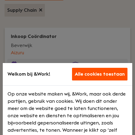
Supply Chain
Inkoop Coördinator
Beverwijk
Aizuru
Voltijd
Opleidinge
Welkom bij &Work!
Alle cookies toestaan
n en
training
Op onze website maken wij, &Work, maar ook derde
partijen, gebruik van cookies. Wij doen dit onder
Jouw rol:
Ben jij een organisatietalent met oog
meer om de website goed te laten functioneren,
voor planning, inkoop en procesoptimalisatie?
onze website en diensten te optimaliseren en jou
Krijg jij energie van het schakelen tussen
bijvoorbeeld gepersonaliseerde uitingen, zoals
leveranciers, productie en logistiek? Bij Natural
advertenties, te tonen. Wanneer je klikt op ‘zelf
Cosmetics Holland word je een onmisbare schakel