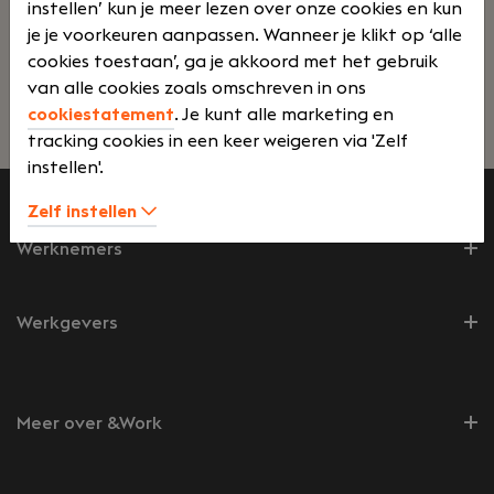
instellen’ kun je meer lezen over onze cookies en kun
in onze eigen fabriek in Beverwijk, waar we
je je voorkeuren aanpassen. Wanneer je klikt op ‘alle
duurzame, watervrije cosmetica ontwikkelen en
cookies toestaan’, ga je akkoord met het gebruik
produceren. Jij zorgt ervoor dat onze producten
van alle cookies zoals omschreven in ons
op het juiste moment, in de juiste hoeveelheid én
cookiestatement
. Je kunt alle marketing en
Lees verder>
tegen de juiste voorwaarden beschikbaar zijn.
tracking cookies in een keer weigeren via 'Zelf
instellen'.
Zelf instellen
Werknemers
Werkgevers
Meer over &Work