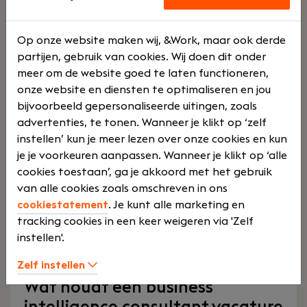
gedreven organisatie, waarbij we altijd op zoek
Lees verder>
zijn naar het verbeteren van onze
dienstverlening. Lees dan snel verder!
Op onze website maken wij, &Work, maar ook derde
partijen, gebruik van cookies. Wij doen dit onder
meer om de website goed te laten functioneren,
onze website en diensten te optimaliseren en jou
bijvoorbeeld gepersonaliseerde uitingen, zoals
Vind jouw ideale business
advertenties, te tonen. Wanneer je klikt op ‘zelf
intelligence consultant vacature
instellen’ kun je meer lezen over onze cookies en kun
je je voorkeuren aanpassen. Wanneer je klikt op ‘alle
cookies toestaan’, ga je akkoord met het gebruik
Ben je op zoek naar een uitdagende
business
van alle cookies zoals omschreven in ons
intelligence consultant vacature
? Of je nu een
cookiestatement
. Je kunt alle marketing en
starter bent of een ervaren consultant, er zijn
tracking cookies in een keer weigeren via 'Zelf
volop mogelijkheden die aansluiten bij jouw
instellen'.
vaardigheden en ambities. Bekijk hier onze
business intelligence consultant vacatures.
Zelf instellen
Wat houdt een business