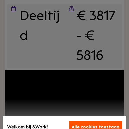
Deeltij
€ 3817
d
- €
5816
Jouw rol:
Ben jij een ervaren Analist,
datagedreven en werk je graag in een team van
experts aan complexe vraagstukken? Wil jij een
belangrijke bijdrage leveren aan het
planningsproces, het hart van onze organisatie,
zodat wij aan de gewenste vraag van onze
belangrijkste klant Schiphol kunnen voldoen? Sta
jij open voor een nieuwe uitdaging in een mens
Welkom bij &Work!
Alle cookies toestaan