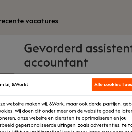
recente vacatures
Gevorderd assisten
accountant
Dijkland Administratie
|
m bij &Work!
Alle cookies toe
Haaften
ze website maken wij, &Work, maar ook derde partijen, geb
Jouw rol
Wat we bied
okies. Wij doen dit onder meer om de website goed te late
oneren, onze website en diensten te optimaliseren en jou
Assistent Accountant
€ 3500 - € 5
rbeeld gepersonaliseerde uitingen, zoals advertenties, te t
Senior
Opleidingen 