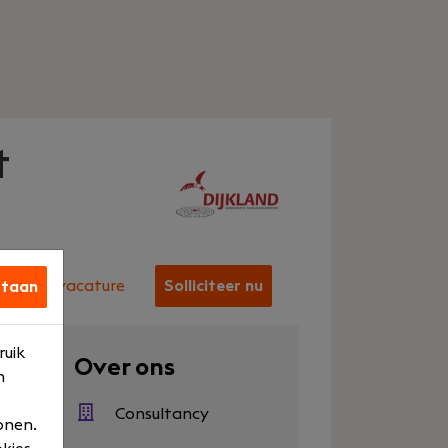
t
Deel vacature
Solliciteer nu
staan
ruik
en
Over ons
n
500
Consultancy
onen.
en