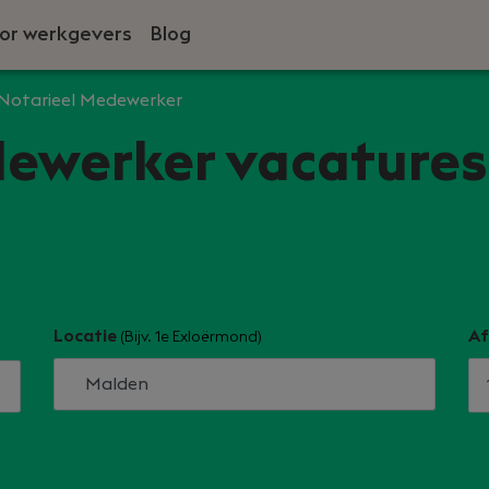
or werkgevers
Blog
Notarieel Medewerker
ewerker vacatures
Locatie
Af
(Bijv. 1e Exloërmond)