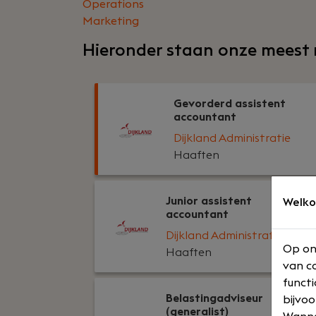
Operations
Marketing
Hieronder staan onze meest 
Gevorderd assistent
accountant
Dijkland Administratie
Haaften
Junior assistent
Welko
accountant
Dijkland Administratie
Op on
Haaften
van co
functi
Belastingadviseur
bijvoo
(generalist)