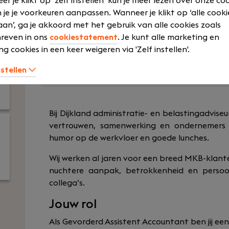
r je klikt op ‘zelf instellen’ kun je meer lezen over onze co
training
 je je voorkeuren aanpassen. Wanneer je klikt op ‘alle cooki
Voltijd
an’, ga je akkoord met het gebruik van alle cookies zoals
Flexibele wer
HBO
reven in ons
cookiestatement
. Je kunt alle marketing en
Pensioen
ng cookies in een keer weigeren via 'Zelf instellen'.
Laat meer zien
nstellen
Bij Dijkland administratie- en belastingadvise
vertrouwen, samenwerking en ondernemers 
humor op de werkvloer en goede lunches.
Wij werken al jaren voor een breed MKB-kla
nuchtere aanpak, betrokkenheid en persoo
collega’s.
Jouw rol
Als Gevorderd Assistent Accountant ben jij een