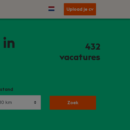
Upload je cv
 in
432
vacatures
stand
Zoek