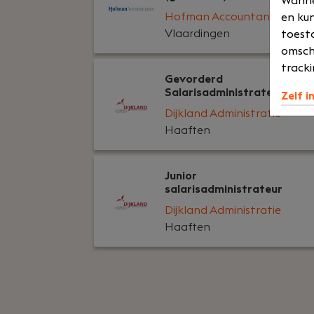
Wannee
Hofman Accountants
en kun
Vlaardingen
toesta
omsch
tracki
Gevorderd
Salarisadministrateur
Zelf i
Dijkland Administratie
Haaften
Junior
salarisadministrateur
Dijkland Administratie
Haaften