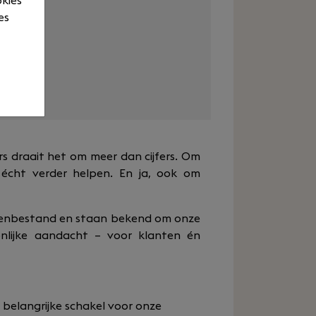
okies
es
ktijden
urs draait het om meer dan cijfers. Om
écht verder helpen. En ja, ook om
ntenbestand en staan bekend om onze
nlijke aandacht – voor klanten én
 belangrijke schakel voor onze