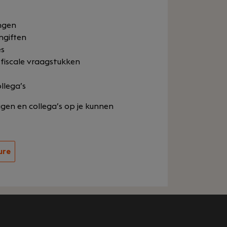
ngen
ngiften
es
 fiscale vraagstukken
llega’s
rijgen en collega’s op je kunnen
ure