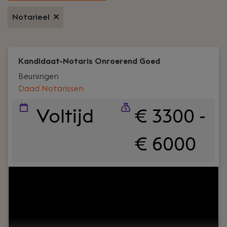
Notarieel
Kandidaat-Notaris Onroerend Goed
Beuningen
Daad Notarissen
Voltijd
€ 3300 -
€ 6000
Jouw rol:
Als dé familienotaris van het Rijk van
Nijmegen en het Land van Maas en Waal zijn
personen- en familierecht en onroerend goed
belangrijke pijlers in onze dienstverlening. We
hebben als kantoor mooie ambities vastgesteld