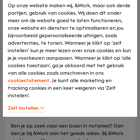
personen- en familierecht en onroerend goed
Op onze website maken wij, &Work, maar ook derde
belangrijke pijlers in onze dienstverlening. We
partijen, gebruik van cookies. Wij doen dit onder
hebben als kantoor mooie ambities vastgesteld
meer om de website goed te laten functioneren,
voor de komende jaren en bouwen deze takken
onze website en diensten te optimaliseren en jou
graag verder uit. Daarom zijn we op zoek naar een
bijvoorbeeld gepersonaliseerde uitingen, zoals
kandidaat notaris die deze ambitie met ons deelt.
advertenties, te tonen. Wanneer je klikt op ‘zelf
Je komt te werken bij een ambitieuze organisatie
instellen’ kun je meer lezen over onze cookies en kun
Lees verder>
waar je samen met jouw team verantwoordelijk
je je voorkeuren aanpassen. Wanneer je klikt op ‘alle
bent voor de dossiers. In overleg met jou kiezen
cookies toestaan’, ga je akkoord met het gebruik
we het vakgebied waarin jij je wilt ontwikkelen.
van alle cookies zoals omschreven in ons
cookiestatement
. Je kunt alle marketing en
tracking cookies in een keer weigeren via 'Zelf
instellen'.
2 vacatures gevonden in de
functiegroep notarieel
Zelf instellen
Ben je op zoek naar een baan in notarieel? Dan
ben je bij &Work aan het goede adres. Bij &Work