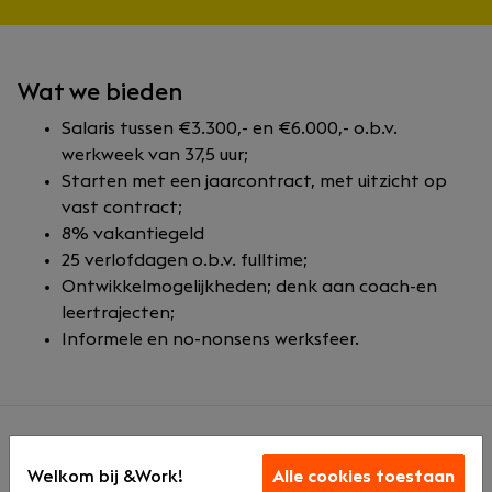
Wat we bieden
Salaris tussen €3.300,- en €6.000,- o.b.v.
werkweek van 37,5 uur;
Starten met een jaarcontract, met uitzicht op
vast contract;
8% vakantiegeld
25 verlofdagen o.b.v. fulltime;
Ontwikkelmogelijkheden; denk aan coach-en
leertrajecten;
Informele en no-nonsens werksfeer.
Over ons
Welkom bij &Work!
Alle cookies toestaan