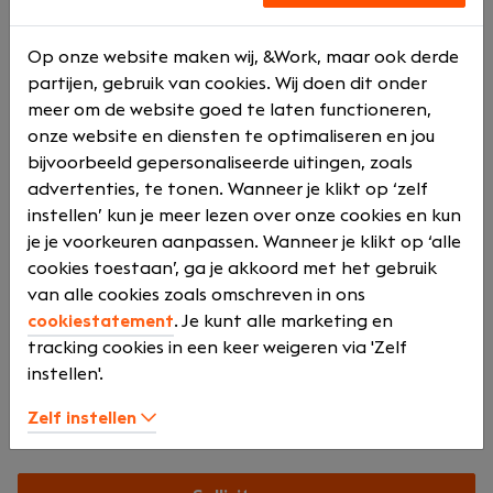
Daad Notarissen staat voor een helder verhaal. Wij
geloven in een hoogwaardige, maar vooral
Op onze website maken wij, &Work, maar ook derde
persoonlijke dienstverlening. Met 19 (HBO) juristen en
partijen, gebruik van cookies. Wij doen dit onder
ongeveer 30 ondersteunende medewerkers staan wij
meer om de website goed te laten functioneren,
vanuit 4 vestigingen voor onze klanten klaar om de
onze website en diensten te optimaliseren en jou
belangrijkste momenten in het leven goed te regelen.
bijvoorbeeld gepersonaliseerde uitingen, zoals
Met het gehele team staan we voor helder
advertenties, te tonen. Wanneer je klikt op ‘zelf
taalgebruik én DAADkracht. Onze persoonlijke
instellen’ kun je meer lezen over onze cookies en kun
benadering en manier van werken maken ons dé
je je voorkeuren aanpassen. Wanneer je klikt op ‘alle
familienotaris in de regio.
cookies toestaan’, ga je akkoord met het gebruik
van alle cookies zoals omschreven in ons
cookiestatement
. Je kunt alle marketing en
tracking cookies in een keer weigeren via 'Zelf
Onze locatie
instellen'.
Zelf instellen
Van Heemstraweg 64-A
Beuningen