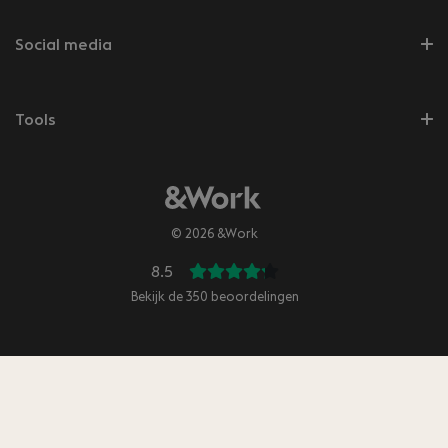
Social media
Tools
© 2026 &Work
8.5
Bekijk de
350
beoordelingen