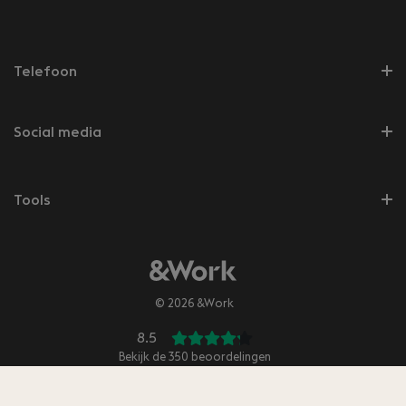
Telefoon
Social media
Tools
© 2026 &Work
8.5
Bekijk de
350
beoordelingen