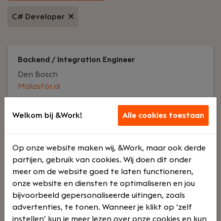
C# Developer
Backend / Integration Engineer
Den Bosch
Malastor.ai
Voltijd
€ 4000 - €
Welkom bij &Work!
Alle cookies toestaan
5500
Op onze website maken wij, &Work, maar ook derde
Jouw rol:
Er zijn van die kansen die maar één keer
partijen, gebruik van cookies. Wij doen dit onder
voorbijkomen. Dit is er zo een.Malastor bouwt een
meer om de website goed te laten functioneren,
Plug & Play AI-platform voor de
onze website en diensten te optimaliseren en jou
verzekeringsindustrie. Geen adviserende software,
bijvoorbeeld gepersonaliseerde uitingen, zoals
maar AI die het werk daadwerkelijk uitvoert.
advertenties, te tonen. Wanneer je klikt op ‘zelf
Automatisch, direct inzetbaar en klaar om te
instellen’ kun je meer lezen over onze cookies en kun
schalen. Geen systemen of mensen vervangen,