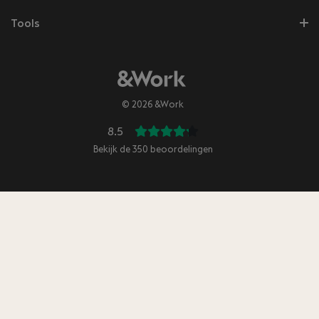
Tools
© 2026 &Work
8.5
Bekijk de
350
beoordelingen