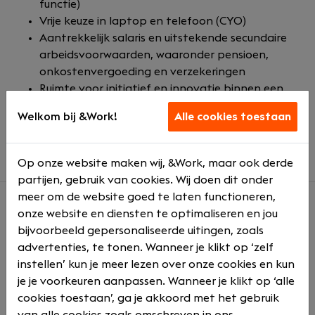
functie)
Vrije keuze in laptop en telefoon (CYO)
Aantrekkelijk salaris en uitstekende secundaire
arbeidsvoorwaarden, waaronder pensioen,
onkostenvergoeding en verzekeringen
Ruimte voor initiatief en innovatie binnen een
ondernemende cultuur
Welkom bij &Work!
Alle cookies toestaan
Regelmatige borrels en teamactiviteiten voor
een goede sfeer en verbondenheid
Op onze website maken wij, &Work, maar ook derde
partijen, gebruik van cookies. Wij doen dit onder
meer om de website goed te laten functioneren,
onze website en diensten te optimaliseren en jou
Over ons
bijvoorbeeld gepersonaliseerde uitingen, zoals
advertenties, te tonen. Wanneer je klikt op ‘zelf
PQR bestaat sinds 1990 en is in ruim dertig jaar
instellen’ kun je meer lezen over onze cookies en kun
uitgegroeid van kleine hardware-reseller tot
je je voorkeuren aanpassen. Wanneer je klikt op ‘alle
toonaangevend, modern IT-bedrijf dat geldt als
cookies toestaan’, ga je akkoord met het gebruik
“Rustmaker in IT” voor meer dan 1000 bedrijven,