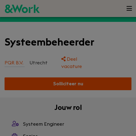
Systeembeheerder
Deel
PQR B.V.
Utrecht
vacature
Solliciteer nu
Jouw rol
Systeem Engineer