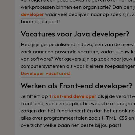
vervolgens een goed advies te geven over het org
werkprocessen binnen een organisatie? Dan ben ji
developer
waar veel bedrijven naar op zoek zijn. Ze
baan bij jou past!
Vacatures voor Java developer?
Heb jij je gespecialiseerd in Java, één van de me
zoek naar een passende vacature, zodat jij jouw k
van software? Werkgevers zijn op zoek naar jouw 
computersystemen als voor kleinere toepassingen
Developer vacatures!
Werken als Front-end developer?
Je filtert op
front-end developer
als jij de verant
front-end, van een applicatie, website of program
zorgen dat het functioneert én dat het er ook nog 
alles over programmeertalen zoals HTML, CSS en J
overzicht welke baan het beste bij jou past!