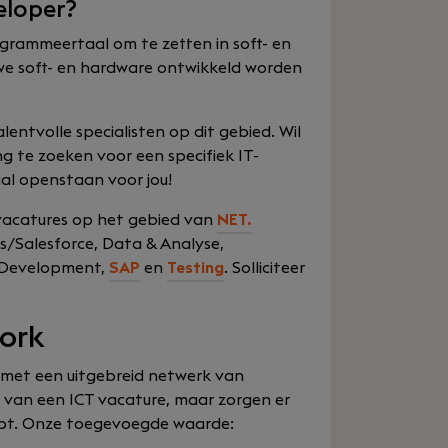
eloper?
ogrammeertaal om te zetten in soft- en
uwe soft- en hardware ontwikkeld worden
lentvolle specialisten op dit gebied. Wil
ng te zoeken voor een specifiek IT-
aal openstaan voor jou!
acatures op het gebied van
NET.
cs/Salesforce, Data & Analyse,
P Development,
SAP
en
Testing
. Solliciteer
Work
 met een uitgebreid netwerk van
en van een ICT vacature, maar zorgen er
oopt. Onze toegevoegde waarde: