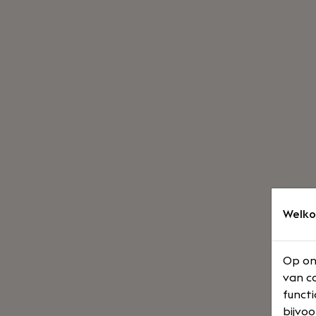
Welko
Op on
van co
functi
bijvoo