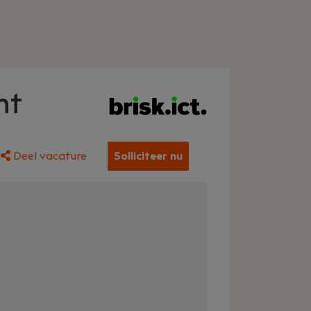
nt
Deel vacature
Solliciteer nu