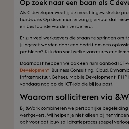
Op zoek naar een baan als C dev
Als C developer weet jij de meest ingewikkelde pr
hardware. Op deze manier zorg jij ervoor dat nie
en bestaande worden verbeterd.
Er zijn veel werkgevers die staan te springen om ta
jij ingezet worden door een bedrijf om een oplossi
probleem? Kijk dan snel welke vacatures er allem
Daarnaast hebben we ook een ruim aanbod ICT-v
Development
,Business Consulting, Cloud, Dynami
Infrastructuur, Beheer, Mobile Development, PH
vandaag nog op de ICT-job die bij jou past.
Waarom solliciteren via &
Bij &Work combineren we persoonlijke begeleiding
werkgevers. Wij helpen je niet alleen bij het vind
ook voor dat jouw sollicitatieproces soepel verl