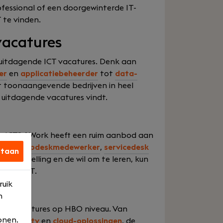
essional of een doorgewinterde IT-
T te vinden.
vacatures
 uitdagende ICT vacatures. Denk aan
er
en
applicatiebeheerder
tot
data-
t toonaangevende bedrijven in heel
 uitdagende vacatures vindt.
 de ICT? &Work heeft een ruim aanbod aan
zoals
helpdeskmedewerker
,
servicedesk
staan
ste instelling en de wil om te leren, kun
d van ICT.
ruik
n
ICT vacatures op HBO niveau. Van
onen.
ersecurity
en
cloud-oplossingen
, de