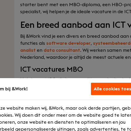
starter bent met een MBO-diploma, een HBO-prof
specialist, wij helpen je de ideale vacature in de IC
Een breed aanbod aan ICT 
Bij &Work vind je een divers en breed aanbod aan
functies als
software developer
,
systeembeheerd
analist
en
data consultant
. Wij werken samen me
Nederland, waardoor je altijd de meest actuele en
ICT vacatures MBO
Heb je een MBO-diploma en wil je aan de slag in
ICT vacatures op MBO niveau. Denk aan functies 
m bij &Work!
Alle cookies toe
medewerker
of junior systeembeheerder. Met de jui
je je snel ontwikkelen binnen de dynamische werel
ze website maken wij, &Work, maar ook derde partijen, geb
ICT vacatures HBO
okies. Wij doen dit onder meer om de website goed te late
oneren, onze website en diensten te optimaliseren en jou
Voor HBO-professionals biedt &Work uitdagende 
rbeeld gepersonaliseerde uitingen, zoals advertenties, te t
netwerk engineer
en projectmanagement tot
cyb