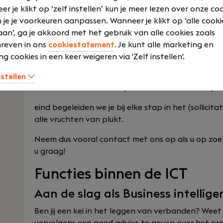
r je klikt op ‘zelf instellen’ kun je meer lezen over onze co
mogelijkheden zijn eindeloos. Wij zorgen ervoor da
 je je voorkeuren aanpassen. Wanneer je klikt op ‘alle cooki
kennis kunt toepassen en verder kunt ontwikkele
an’, ga je akkoord met het gebruik van alle cookies zoals
ICT-vacatures ook in jouw r
reven in ons
cookiestatement
. Je kunt alle marketing en
ng cookies in een keer weigeren via 'Zelf instellen'.
ICT-vacatures in Amsterdam
,
Groningen
en
Utrec
interessante werkgevers die staan te springen om
nstellen
Solliciteer direct of laat je eerst adviseren over 
eind begeleiden we je bij elke stap in het (sollicitat
alle vruchten van plukt.
Neem dus vooral contact met ons op als u op zoek
u graag!
Functies binnen de ICT
Aan de slag als Business intellig
Ben jij een kei in het leggen van verbanden? Weet