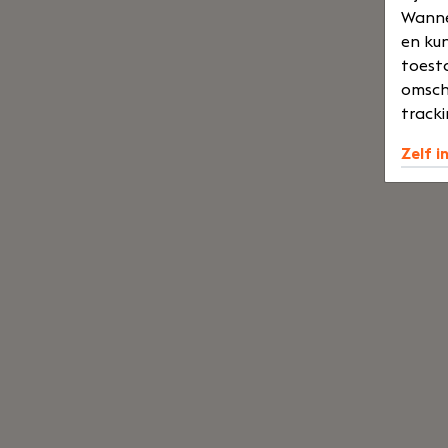
Wannee
en kun
toesta
omsch
tracki
Zelf i