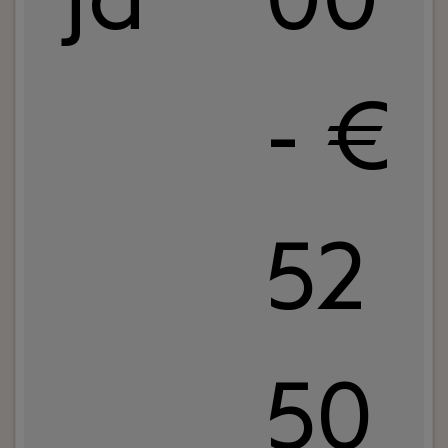
jd
00
- €
52
50