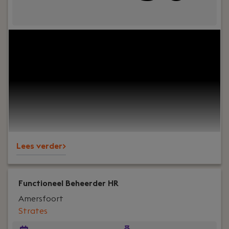
Jouw rol:
Ben jij iemand die graag werkt met
roostersoftware en HR-systemen en wil je
organisaties helpen hun personeelsplanning te
optimaliseren? Bij Strates, dé plek voor
roostersoftware-experts, nodigen we je uit om
deel uit te maken van ons enthousiaste team.
Lees verder>
Functioneel Beheerder HR
Amersfoort
Strates