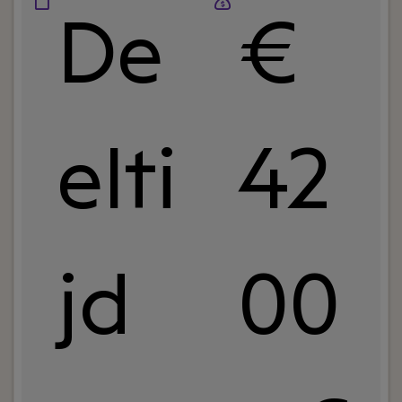
De
€
elti
42
jd
00