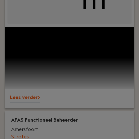
m
Jouw rol:
Als Senior Data Engineer bouw je aan
schaalbare, veilige en toekomstbestendige data
platformen voor toonaangevende klanten in
sectoren zoals banking, productie, logistiek en
warehousing. Je werkt aan complexe data-
landschappen, richt datastromen in,
automatiseert ETL-processen en ontwikkelt
robuuste pipelines voor analytische en
operationele workloads.
Lees verder>
AFAS Functioneel Beheerder
Amersfoort
Strates