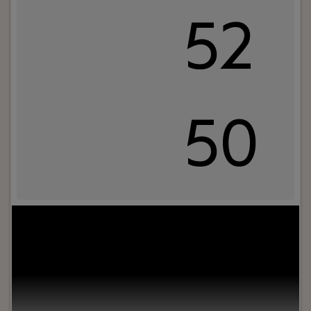
52
50
Jouw rol:
Ben jij toe aan een volgende stap in het
beheren van HR- en planningssystemen? Wil je
bijdragen aan het verbeteren van processen en
systemen bij diverse organisaties? Bij Strates werk
je op detacheringsbasis aan opdrachten die
aansluiten bij jouw ervaring en professionele