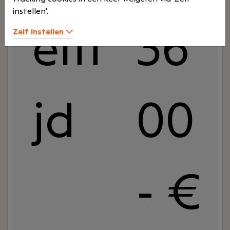
instellen'.
elti
36
Zelf instellen
jd
00
- €