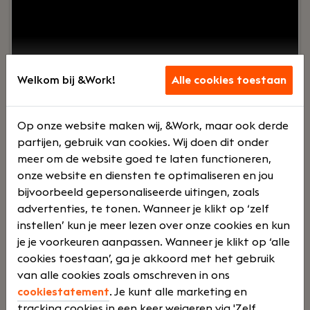
optimaliseren van werkprocessen? Bij Strates kun
je als Functioneel Beheerder HR op
detacheringbasis aan de slag bij diverse
organisaties en zo je kennis en ervaring verder
uitbouwen.
Welkom bij &Work!
Alle cookies toestaan
Lees verder>
Op onze website maken wij, &Work, maar ook derde
partijen, gebruik van cookies. Wij doen dit onder
meer om de website goed te laten functioneren,
onze website en diensten te optimaliseren en jou
Functioneel HR Adviseur
bijvoorbeeld gepersonaliseerde uitingen, zoals
Amersfoort
advertenties, te tonen. Wanneer je klikt op ‘zelf
Strates
instellen’ kun je meer lezen over onze cookies en kun
je je voorkeuren aanpassen. Wanneer je klikt op ‘alle
De
€
cookies toestaan’, ga je akkoord met het gebruik
van alle cookies zoals omschreven in ons
cookiestatement
. Je kunt alle marketing en
tracking cookies in een keer weigeren via 'Zelf