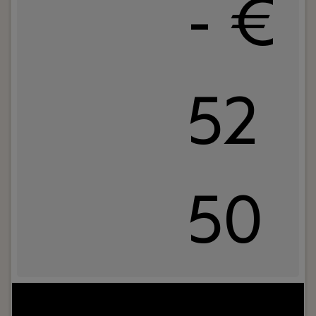
- €
52
50
Jouw rol:
Ben je toe aan een rol waarin je het
beheer van HR-systemen combineert met het