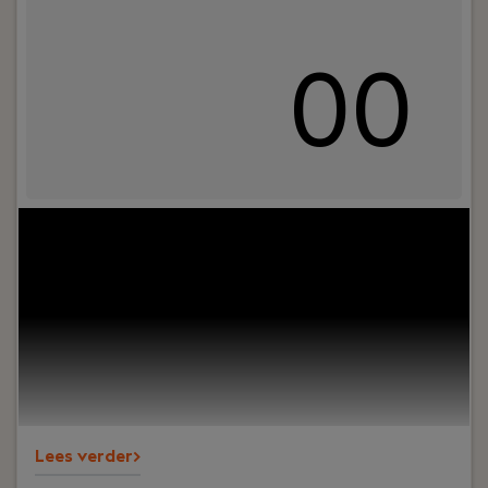
00
Jouw rol:
Als Senior Python Consultant ben jij de
specialist die technische diepgang weet te
combineren met commerciële inzichten. Je bent
op zoek naar een dynamische rol waarin je je
expertise in Python en Java kunt inzetten, terwijl
je ook ruimte krijgt om je ondernemerschap te
laten zien.
Lees verder>