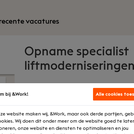
recente vacatures
Opname specialist
liftmoderniseringe
Premium Liften
|
Almere
m bij &Work!
Alle cookies toe
Jouw rol
Wat we bied
ze website maken wij, &Work, maar ook derde partijen, geb
okies. Wij doen dit onder meer om de website goed te late
Overig
Bedrijfsauto
oneren, onze website en diensten te optimaliseren en jou