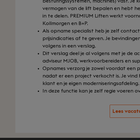
besturingssystemen, machines) vast. Je k
vermogen van de lift bepalen en hebt het
in te delen. PREMIUM Liften werkt voorn
Kollmorgen en B+P.
Als opname specialist heb je zelf contac
prijsindicaties af te geven. Je bevindingen
volgens in een verslag.
Dit verslag deel je al volgens met je de
adviseur MJOB, werkvoorbereiders en sup
Opnames verzorg je zowel voordat een pro
nadat er een project verkocht is. Je vin
klant en je eigen moderniseringsafdeling.
In deze functie kan je zelf regie voeren 
Lees vacat