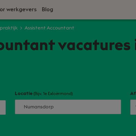
or werkgevers
Blog
praktijk
Assistent Accountant
ountant vacatures 
Locatie
Af
(Bijv. 1e Exloërmond)