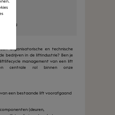
onen.
en
okies
es
rgoeding
e jouw organisatorische en technische
 bedrijven in de liftindustrie? Ben je
liftlifecycle management van een lift
n centrale rol binnen onze
 van een bestaande lift voorafgaand
liftcomponenten (deuren,