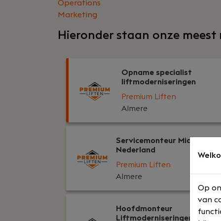
Operations
Marketing
Hieronder staan onze meest 
Opname specialist
liftmoderniseringen
Premium Liften
Almere
Servicemonteur Midden-
Nederland
Welko
Premium Liften
Almere
Op on
van co
Hoofdmonteur
functi
Liftmoderniseringen