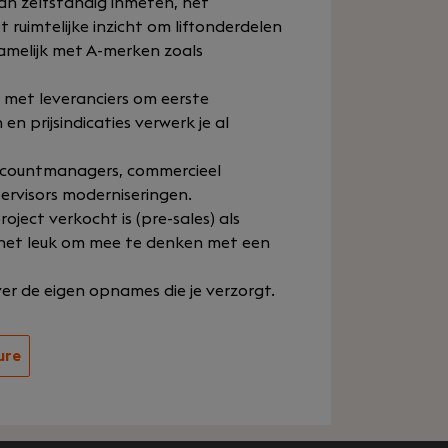
an zelfstandig inmeten, het
 ruimtelijke inzicht om liftonderdelen
amelijk met A-merken zoals
t met leveranciers om eerste
 en prijsindicaties verwerk je al
 accountmanagers, commercieel
ervisors moderniseringen.
ject verkocht is (pre-sales) als
d het leuk om mee te denken met een
over de eigen opnames die je verzorgt.
ure