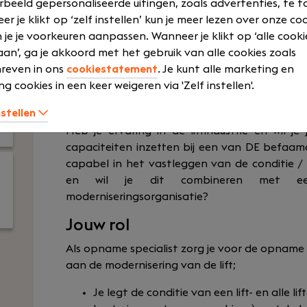
rbeeld gepersonaliseerde uitingen, zoals advertenties, te t
MBO
Opleidingen 
r je klikt op ‘zelf instellen’ kun je meer lezen over onze co
training
Medior
 je je voorkeuren aanpassen. Wanneer je klikt op ‘alle cooki
Pensioen
Voltijd
an’, ga je akkoord met het gebruik van alle cookies zoals
Reiskostenve
reven in ons
cookiestatement
. Je kunt alle marketing en
ng cookies in een keer weigeren via 'Zelf instellen'.
nstellen
Heb je ervaring in de liftindustrie en wil j
capaciteiten inzetten bij een van DE befaamde
capabel in het vastleggen van de conditie / 
en wil je dit combineren met ee
moderniseringsorganisatie?
Jouw rol
Als opname specialist zorg je voor de opname
aan de modernisering van de lift;
Je legt de conditie van een lift- en alle 