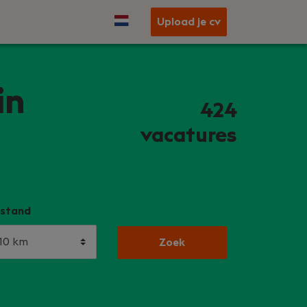
Upload je cv
in
424
vacatures
stand
Zoek