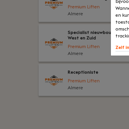
bijvoo
Premium Liften
Wannee
Almere
en kun
toesta
omsch
Specialist nieuwbouw regio
tracki
West en Zuid
Premium Liften
Zelf i
Almere
Receptioniste
Premium Liften
Almere