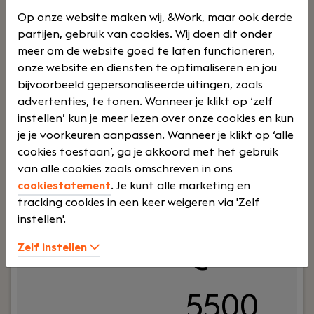
jij jezelf terug en wil je als Junior
Op onze website maken wij, &Work, maar ook derde
Lees verder>
Salarisadministrateur de eerste stappen zetten in
partijen, gebruik van cookies. Wij doen dit onder
dit prachtige vak!
meer om de website goed te laten functioneren,
onze website en diensten te optimaliseren en jou
Salarisadviseur
bijvoorbeeld gepersonaliseerde uitingen, zoals
advertenties, te tonen. Wanneer je klikt op ‘zelf
Almere
instellen’ kun je meer lezen over onze cookies en kun
VSH Salarisverwerking & Advies
je je voorkeuren aanpassen. Wanneer je klikt op ‘alle
cookies toestaan’, ga je akkoord met het gebruik
Deeltij
€
van alle cookies zoals omschreven in ons
cookiestatement
. Je kunt alle marketing en
d
4200 -
tracking cookies in een keer weigeren via 'Zelf
instellen'.
Zelf instellen
€
5500