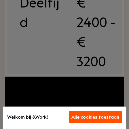
Deeltij
€
d
2400 -
€
3200
Jouw rol:
VSH Salarisverwerking is een betrokken
salarisbureau dat bedrijven helpt met het slim en
soepel regelen van hun salarisadministratie. Met
een compact en hecht team werken we met
korte lijnen en een praktische aanpak: niet lullen,
maar poetsen.We zitten vol in de groei en hebben
Welkom bij &Work!
Alle cookies toestaan
grote ambities. Bij ons krijg je de kans om mee te
bouwen aan de volgende fase van ons bedrijf. Zie