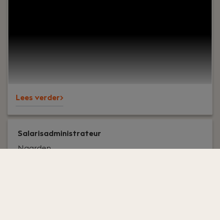
met uitgebreide kennis van ADP en toe aan een
nieuwe uitdaging in de regio Hilversum? Bij ons krijg
je de kans om jouw expertise in te zetten bij
diverse opdrachtgevers en salarisprocessen te
optimaliseren met slimme automatisering!
Lees verder>
Salarisadministrateur
Naarden
Pyxis Adviseurs
Deeltij
Oplei