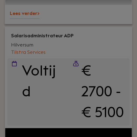
Lees verder>
Salarisadministrateur ADP
Hilversum
Tilstra Services
Voltij
€
d
2700 -
€ 5100
Jouw rol:
Ben jij een ervaren salarisadministrateur