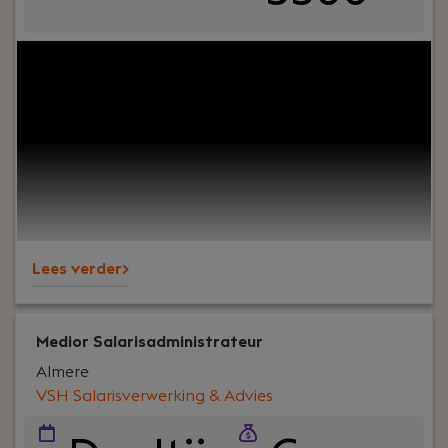
Jouw rol:
Als Salarisadviseur ben jij dé specialist die
niet alleen de salarisverwerking vlekkeloos
uitvoert, maar ook klanten adviseert en
ondersteunt bij complexe vraagstukken. Je
combineert jouw operationele kennis met
adviesvaardigheden om onze klanten volledig te
ontzorgen en denkt actief mee over de verdere
ontwikkeling van ons bedrijf.
Lees verder>
Medior Salarisadministrateur
Almere
VSH Salarisverwerking & Advies