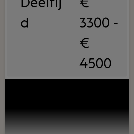
Deeltij
€
d
3300 -
€
4500
Jouw rol:
Bij VSH Salarisverwerking & Advies
zorgen we ervoor dat de salarisadministratie van
onze klanten soepel en slim verloopt. We werken
met een compact team waar iedereen elkaar
kent en helpt, korte lijnen, veel samenwerking en
altijd praktisch.Ons bedrijf groeit hard en we
hebben grote ambities. Daarom zoeken we
versterking!