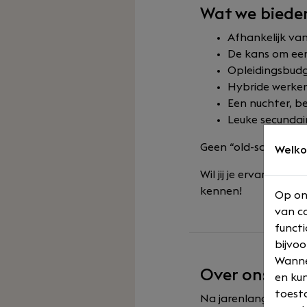
Wat we biede
Afhankelijk va
De kans om een 
Opleidingsbudg
Hybride werken
Een nuchter, b
Leuke secundai
Geen “old-school” ti
Welko
Wil jij je ervaring i
kennen!
Op on
van co
functi
bijvoo
Wannee
Over ons
en kun
toesta
Na jarenlang werken