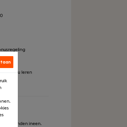
00
onusregeling
staan
en wij jou leren
ruik
n
onen.
okies
es
r hun handen ineen.