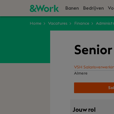
Banen
Bedrijven
Vo
Home
Vacatures
Finance
Administr
Senior
VSH Salarisverwerki
Almere
Sol
Jouw rol