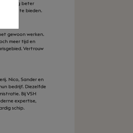
ze nu nog beter
rwerking te bieden.
 moet gewoon werken.
och meer tijd en
arisgebied. Vertrouw
rij. Nico, Sander en
un bedrijf. Diezelfde
istratie. Bij VSH
derne expertise,
ardig schip.