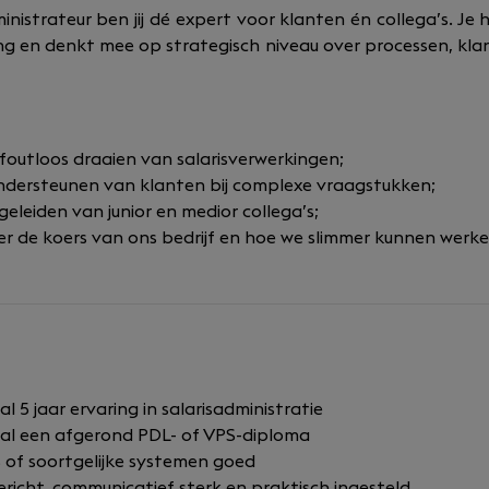
ministrateur ben jij dé expert voor klanten én collega’s. Je 
ing en denkt mee op strategisch niveau over processen, klan
foutloos draaien van salarisverwerkingen;
ndersteunen van klanten bij complexe vraagstukken;
leiden van junior en medior collega’s;
 de koers van ons bedrijf en hoe we slimmer kunnen werke
l 5 jaar ervaring in salarisadministratie
al een afgerond PDL- of VPS-diploma
of soortgelijke systemen goed
richt, communicatief sterk en praktisch ingesteld