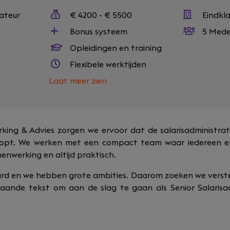
rateur
€ 4200 - € 5500
Eindkl
Bonus systeem
5 Mede
Opleidingen en training
Flexibele werktijden
Laat meer zien
erking & Advies zorgen we ervoor dat de salarisadministra
loopt. We werken met een compact team waar iedereen el
menwerking en altijd praktisch.
ard en we hebben grote ambities. Daarom zoeken we versterkin
staande tekst om aan de slag te gaan als Senior Salarisa