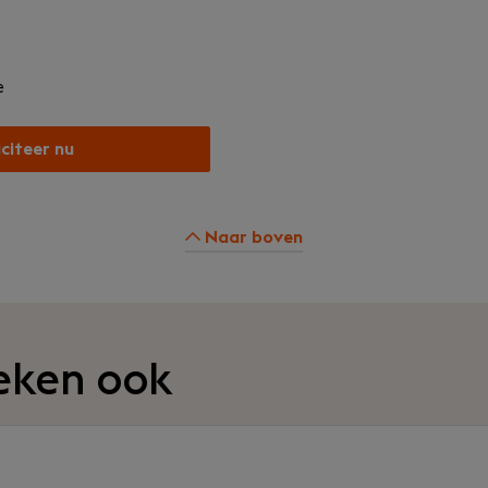
e
iciteer nu
Naar boven
eken ook