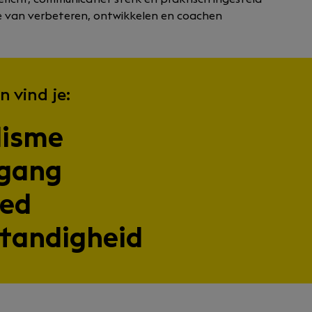
gie van verbeteren, ontwikkelen en coachen
n vind je:
lisme
pgang
oed
standigheid