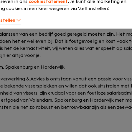
reven in ons
cookiestatement
. Je kunt alle marketing en
r als VSH Salarisverwerking & Advies. Als compagnons zijn 
ng cookies in een keer weigeren via 'Zelf instellen'.
klanten en vullen ze elkaar aan om zo full-service salarisve
nstellen
werking
salarissen van een bedrijf goed geregeld moeten zijn. Het
doen het er wel even bij. Dat is foutgevoelig en kost vaak t
s het de kernactiviteit, wij weten alles wat er speelt op sal
jn er altijd voor je.
m, Spakenburg en Harderwijk
erwerking & Advies is ontstaan vanuit een passie voor visse
e bekende vissersplekken en willen dat ook uitstralen met h
eid van vissers, zijn cruciaal voor een foutloze salarisadmin
e erfgoed van Volendam, Spakenburg en Harderwijk met mo
ensten die net zo robuust en betrouwbaar zijn als een zeewa