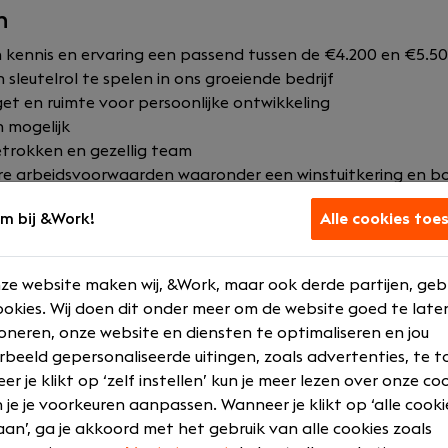
n
n kennis en ervaring een passend tussen de €4.200 en €5.5
sleutelrol te spelen in ons groeiende bedrijf
et en ruimte voor persoonlijke ontwikkeling
 mogelijk
etrokken en gezellig team
re arbeidsvoorwaarden waaronder een winstuitkering en b
jdschrijven voor iedere 6 minuten
m bij &Work!
Alle cookies toe
nzetten én invloed hebben op de groei van ons bedrijf? Dan will
ze website maken wij, &Work, maar ook derde partijen, geb
okies. Wij doen dit onder meer om de website goed te late
oneren, onze website en diensten te optimaliseren en jou
rbeeld gepersonaliseerde uitingen, zoals advertenties, te t
r je klikt op ‘zelf instellen’ kun je meer lezen over onze co
 je je voorkeuren aanpassen. Wanneer je klikt op ‘alle cooki
an’, ga je akkoord met het gebruik van alle cookies zoals
 en freelancen, slaan salarisexperts Nico, Sander en Woute