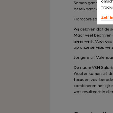
omsch
Samen gaan ze verde
tracki
bereikbaar voor hun 
Zelf i
Hardcore salarisver
Wij geloven dat de 
Maar veel bedrijven 
meer werk. Voor ons i
op onze service, we zi
Jongens uit Volenda
De naam VSH Salarisv
Wouter komen uit dri
focus en vastberadenh
combineren het rijk
wat resulteert in di