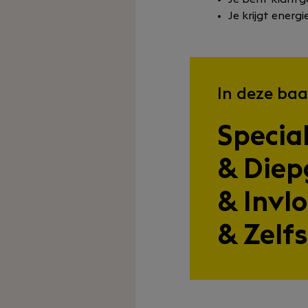
Je krijgt ener
In deze baa
Specia
& Die
& Invl
& Zelf