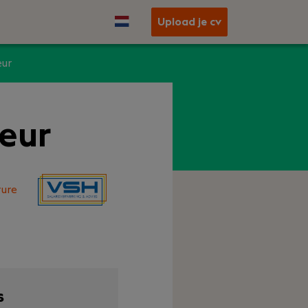
Upload je cv
eur
teur
ure
s