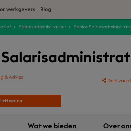
or werkgevers
Blog
atief
Salarisadministrateur
Senior Salarisadministrat
 Salarisadministra
ng & Advies
Deel vacat
liciteer nu
Wat we bieden
Over on