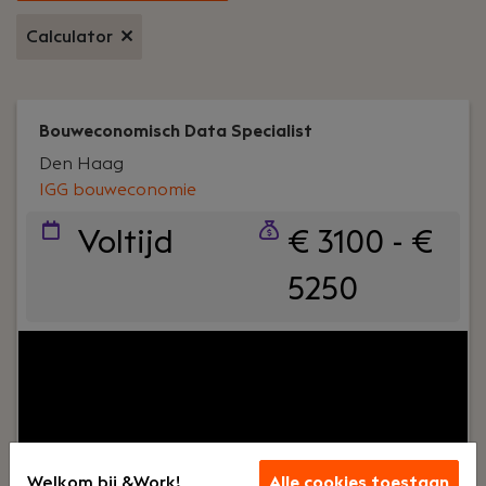
Calculator
Bouweconomisch Data Specialist
Den Haag
IGG bouweconomie
Voltijd
€ 3100 - €
5250
Jouw rol:
Als Bouweconomisch Data Specialist
zorg je ervoor dat data binnen de bouwsector
klopt, compleet is en actueel blijft. Je werkt met
inhoudelijke bouwdata en ondersteunt analyses
die de producten en inzichten van IGG versterken.
Welkom bij &Work!
Alle cookies toestaan