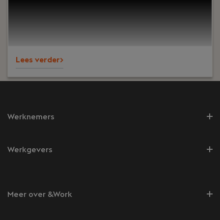
toepasbaar zijn voor klanten en collega’s.
Lees verder>
Werknemers
Werkgevers
Meer over &Work