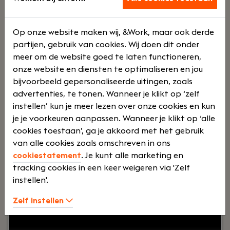
Op onze website maken wij, &Work, maar ook derde
Lees verder>
partijen, gebruik van cookies. Wij doen dit onder
meer om de website goed te laten functioneren,
onze website en diensten te optimaliseren en jou
Bouweconomisch Redacteur
bijvoorbeeld gepersonaliseerde uitingen, zoals
advertenties, te tonen. Wanneer je klikt op ‘zelf
Den Haag
instellen’ kun je meer lezen over onze cookies en kun
IGG bouweconomie
je je voorkeuren aanpassen. Wanneer je klikt op ‘alle
cookies toestaan’, ga je akkoord met het gebruik
Voltijd
€ 5000 - €
van alle cookies zoals omschreven in ons
7250
cookiestatement
. Je kunt alle marketing en
tracking cookies in een keer weigeren via 'Zelf
instellen'.
Jouw rol:
Als Bouweconomisch Data Redacteur
combineer je inhoudelijke bouwkennis met
Zelf instellen
analytisch en redactioneel werk. Je zorgt dat
data, producten en tools actueel, correct en goed