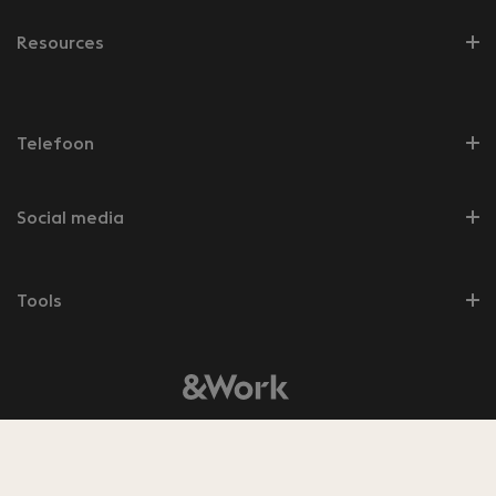
Resources
Telefoon
Social media
Tools
© 2026 &Work
8.5
Bekijk de
350
beoordelingen