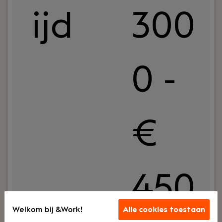
ijd
300
0 -
€
450
Welkom bij &Work!
Alle cookies toestaan