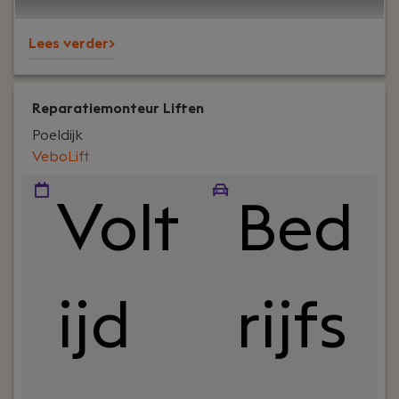
we ervoor dat liften veilig, betrouwbaar en
toekomstbestendig blijven.
Lees verder>
Reparatiemonteur Liften
Poeldijk
VeboLift
Volt
Bed
ijd
rijfs