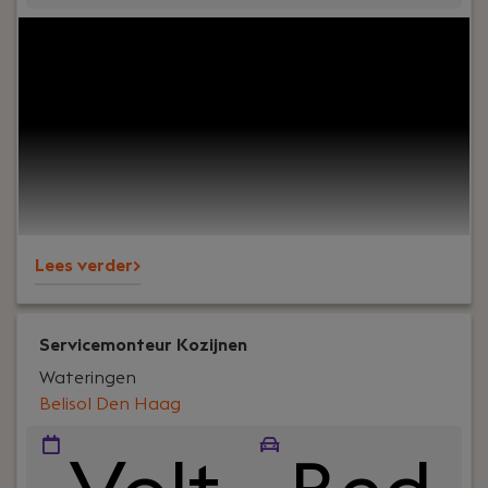
Jouw rol:
Als Technisch Medewerker Buitendienst,
ook wel Aansluiter genoemd binnen Momo, ben je
hét sleutelfiguur op een aansluitdag. Jij bent het
aanspreekpunt wanneer alle Momo-systemen op
een nieuwe zorglocatie worden geïmplementeerd.
Je haalt energie uit onderweg zijn,
zorgmedewerkers persoonlijk blij maken en pas
vertrekken als alles werkt.
Lees verder>
Servicemonteur Kozijnen
Wateringen
Belisol Den Haag