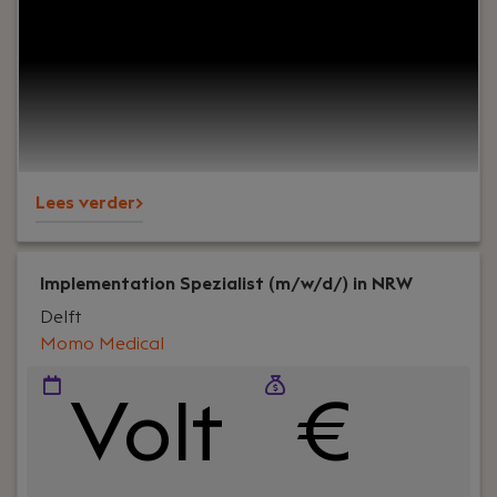
het vaandel heeft staan? Als Servicemonteur
Kozijnen bij Belisol in Den Haag ben jij de specialist
die onze klanten helpt met het oplossen van
technische problemen en het afronden van
projecten.
Lees verder>
Implementation Spezialist (m/w/d/) in NRW
Delft
Momo Medical
Volt
€