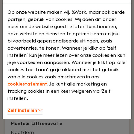
0
Op onze website maken wij, &Work, maar ook derde
partijen, gebruik van cookies. Wij doen dit onder
meer om de website goed te laten functioneren,
onze website en diensten te optimaliseren en jou
Jouw rol:
Möchtest du im Gesundheitswesen
bijvoorbeeld gepersonaliseerde uitingen, zoals
etwas bewegen? Als Implementation Specialist
advertenties, te tonen. Wanneer je klikt op ‘zelf
bist du Teil des New Market Teams und
instellen’ kun je meer lezen over onze cookies en kun
verantwortlich für die erfolgreiche
je je voorkeuren aanpassen. Wanneer je klikt op ‘alle
Implementierung und Betreuung der Momo
cookies toestaan’, ga je akkoord met het gebruik
BedSense-App in deutschen Pflegeeinrichtungen.
van alle cookies zoals omschreven in ons
Du erleichterst damit das Leben von
cookiestatement
. Je kunt alle marketing en
Pflegekräften und die Betreuung von
tracking cookies in een keer weigeren via 'Zelf
Bewohner:innen
instellen'.
Lees verder>
Zelf instellen
Monteur Liftrenovatie
Nootdorp