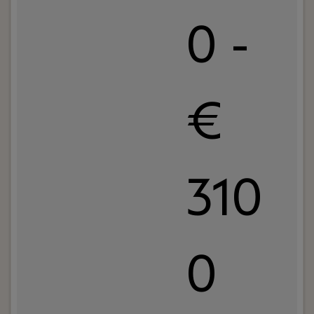
0 -
€
310
0