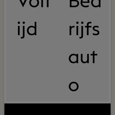
Volt
Bed
ijd
rijfs
aut
o
Jouw rol:
Ben jij een technische professional die
graag afwisselend werk uitvoert en service hoog in