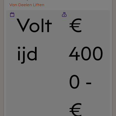
Van Deelen Liften
Volt
€
ijd
400
0 -
€