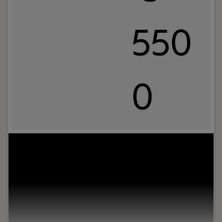
550
0
Jouw rol:
Ben jij technisch onderlegd en krijg jij
energie van vernieuwen en verbeteren? Als
Monteur Liftrenovatie bij Van Deelen Liften werk
je dagelijks aan het moderniseren van
liftinstallaties. Je geniet van veel vrijheid,
afwisselende projecten en een informele
werksfeer binnen een hecht team. Samen zorgen