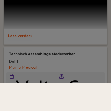
dagelijks onderweg om storingen op te lossen en
liftinstallaties veilig en betrouwbaar te houden. Je
werkt zelfstandig, hebt veel verantwoordelijkheid
en komt terecht in een informeel team waar
samenwerking en vakmanschap centraal staan.
Lees verder>
Technisch Assemblage Medewerker
Delft
Momo Medical
Volt
€