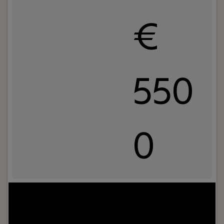
€
550
0
Jouw rol:
Ben jij een technisch talent dat energie
krijgt van afwisseling, vrijheid en klantcontact? Als
Servicemonteur bij Van Deelen Liften ben jij