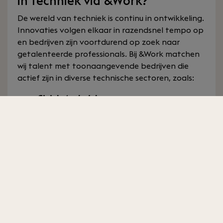
in techniek via &Work?
De wereld van techniek is continu in ontwikkeling.
Innovaties volgen elkaar in razendsnel tempo op
en bedrijven zijn voortdurend op zoek naar
getalenteerde professionals. Bij &Work matchen
wij talent met toonaangevende bedrijven die
actief zijn in diverse technische sectoren, zoals:
Civiele techniek
Bouwkunde
Werktuigbouwkunde
Elektrotechniek
Energietechniek
Onze vacatures in de techniek variëren van
startersfuncties tot seniorposities. Zo kun je altijd
een vacature vinden die aansluit bij jouw niveau
en ambities. Juist op zoek naar technische
ICT
vacatures
? Die hebben wij ook!