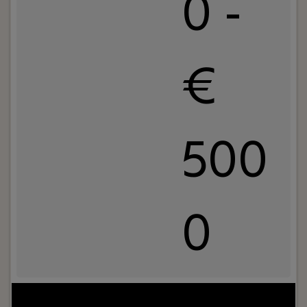
0 -
€
500
0
Jouw rol:
Wil jij als onderhoudsmonteur of