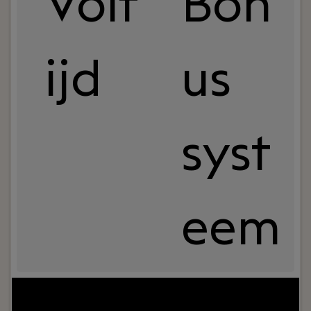
Volt
Bon
ijd
us
syst
eem
Jouw rol:
Als Kostendeskundige bij Basalt
Bouwadvies ben jij de financiële expert die