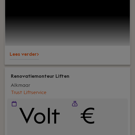
bouwplannen tot in detail vertaalt naar
betrouwbare kostenramingen. Vanuit ons
prachtige, monumentale pand in Houten met een
sfeervolle tuin werk je in een informeel team met
korte lijnen, waar jouw expertise het verschil
maakt.
Lees verder>
Renovatiemonteur Liften
Alkmaar
Trust Liftservice
Volt
€