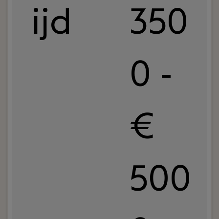
ijd
350
0 -
€
500