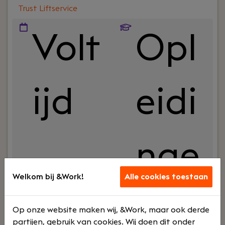
Trust Liftservice
Volt
Opl
ijd
eidi
nge
Welkom bij &Work!
Alle cookies toestaan
n
Op onze website maken wij, &Work, maar ook derde
partijen, gebruik van cookies. Wij doen dit onder