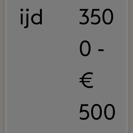
ijd
350
0 -
€
500