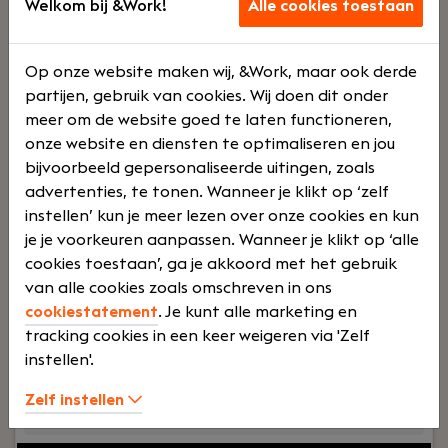
Welkom bij &Work!
Alle cookies toestaan
Senior BDR → Account Executive
Op onze website maken wij, &Work, maar ook derde
Duivendrecht
partijen, gebruik van cookies. Wij doen dit onder
FiveX
meer om de website goed te laten functioneren,
onze website en diensten te optimaliseren en jou
Voltij
€
bijvoorbeeld gepersonaliseerde uitingen, zoals
advertenties, te tonen. Wanneer je klikt op ‘zelf
instellen’ kun je meer lezen over onze cookies en kun
d
3250 -
je je voorkeuren aanpassen. Wanneer je klikt op ‘alle
cookies toestaan’, ga je akkoord met het gebruik
van alle cookies zoals omschreven in ons
€
cookiestatement
. Je kunt alle marketing en
tracking cookies in een keer weigeren via 'Zelf
instellen'.
4000
Zelf instellen