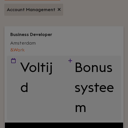
Account Management
Business Developer
Amsterdam
&Work
Voltij
Bonus
d
systee
m
Jouw rol:
Jij staat elke dag in contact met onze