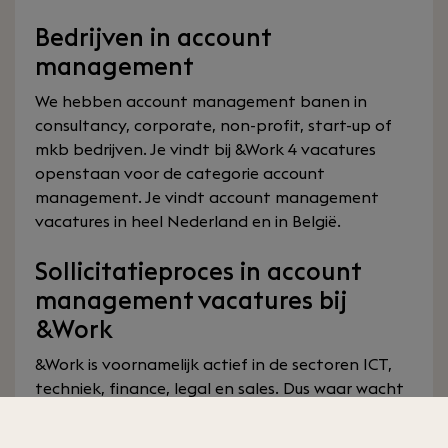
Bedrijven in account
management
We hebben account management banen in
consultancy, corporate, non-profit, start-up of
mkb bedrijven. Je vindt bij &Work 4 vacatures
openstaan voor de categorie account
management. Je vindt account management
vacatures in heel Nederland en in België.
Sollicitatieproces in account
management vacatures bij
&Work
&Work is voornamelijk actief in de sectoren ICT,
techniek, finance, legal en sales. Dus waar wacht
je nog op, zoek door onze account management
vacatures en solliciteer op een van onze