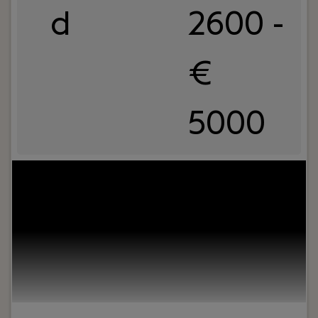
d
2600 -
€
5000
Jouw rol:
Hou jij van tempo, bellen en scoren? Als
Junior Recruiter pak je elke dag concrete acties
op: kandidaten spreken, klanten bellen,
afspraken plannen en matches maken. Je leert
on-the-job in een gedreven team — samen op
kantoor in Amsterdam.