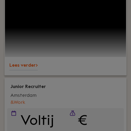
Jouw rol:
Ben jij iemand die met een strategische
blik accounts benadert en niet terugschrikt voor
het maken van koude acquisitie? We zoeken een
professional die zijn salesvaardigheden verder wil
ontwikkelen en zichzelf wil bewijzen om door te
groeien naar een rol waarin je zelfstandig deals
sluit.
Lees verder>
Junior Recruiter
Amsterdam
&Work
Voltij
€