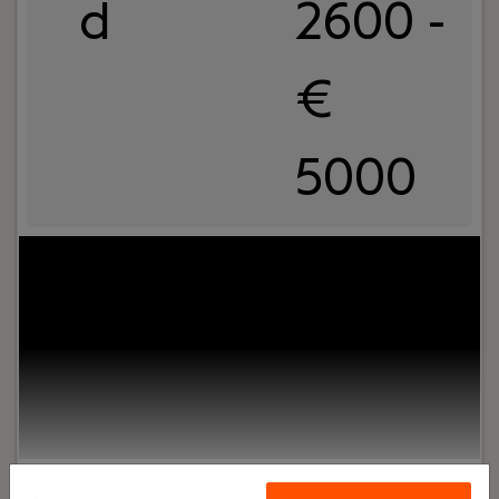
d
2600 -
€
5000
Jouw rol:
Ben jij commercieel, leergierig en klaar
om verantwoordelijkheid te nemen? Als
Accountmanager Sales bij &Work bouw je aan je
eigen klantenkring en breng je organisaties en
talent bij elkaar. Je werkt vanuit ons kantoor in
Amsterdam in een ambitieus team waarin
samenwerken, ontwikkelen en resultaat behalen
hand in hand gaan.
Lees verder>