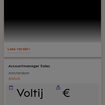
huidige- en potentiële nieuwe partners!
Lees verder>
Accountmanager Sales
Amsterdam
&Work
Voltij
€