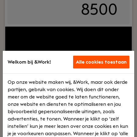
8500
Jouw rol:
Bij Hofman Accountants zijn we op zoek
naar een ervaren belastingadviseur die proactief
onze MKB klanten adviseert op fiscaal gebied. Je
hebt minimaal 5 tot 10 jaar ervaring als fiscalist
om zelfstandig contact met onze klanten te
Welkom bij &Work!
Alle cookies toestaan
kunnen hebben. En als je veel meer ervaring hebt,
kun je wellicht meteen als senior belastingadviseur
starten.
Op onze website maken wij, &Work, maar ook derde
partijen, gebruik van cookies. Wij doen dit onder
Lees verder>
meer om de website goed te laten functioneren,
onze website en diensten te optimaliseren en jou
bijvoorbeeld gepersonaliseerde uitingen, zoals
Gevorderd Salarisadministrateur
advertenties, te tonen. Wanneer je klikt op ‘zelf
instellen’ kun je meer lezen over onze cookies en kun
Haaften
je je voorkeuren aanpassen. Wanneer je klikt op ‘alle
Dijkland Administratie