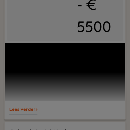
- €
5500
Jouw rol:
Bij Dijkland administratie- en
belastingadviseurs draait het om meer dan cijfers.
Om vertrouwen, samenwerking en ondernemers
écht verder helpen. En ja, ook om humor op de
werkvloer en goede lunches.Wij werken al jaren
voor een breed MKB-klantenbestand en staan
bekend om onze nuchtere aanpak,
betrokkenheid en persoonlijke aandacht – voor
klanten én collega’s.
Lees verder>