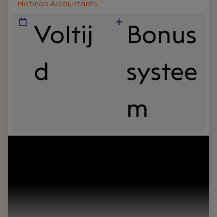
Hofman Accountants
Voltij
Bonus
d
systee
m
Jouw rol:
Ben jij een accountant die verder kijkt
dan alleen de cijfers? Wil je ondernemers
adviseren, langdurige klantrelaties opbouwen en
werken binnen een betrokken
accountantskantoor waar persoonlijke
dienstverlening centraal staat? Dan is Hofman
Accountants in Vlaardingen op zoek naar jou.Als