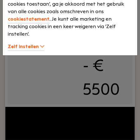
cookies toestaan’, ga je akkoord met het gebruik
van alle cookies zoals omschreven in ons
Voltij
€
cookiestatement
. Je kunt alle marketing en
tracking cookies in een keer weigeren via 'Zelf
instellen'.
d
3500
Zelf instellen
- €
5500
Jouw rol:
Bij Dijkland administratie- en
belastingadviseurs draait het om meer dan alleen
cijfers. Het draait om vertrouwen, persoonlijk
contact en zorgen dat ondernemers op ons