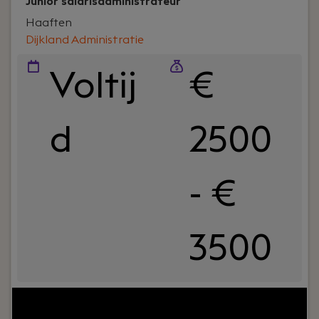
Junior salarisadministrateur
Haaften
Dijkland Administratie
Voltij
€
d
2500
- €
3500
Jouw rol:
Bij Dijkland administratie- en
belastingadviseurs draait het niet alleen om