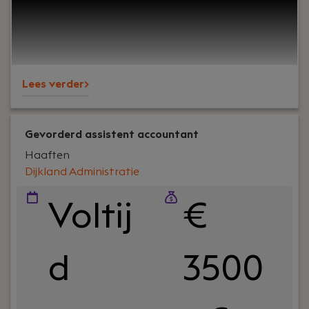
kunnen bouwen. En ja, ook om een goede sfeer op
kantoor.Wij ondersteunen al jaren MKB-
ondernemers in diverse branches en staan
bekend om onze nuchtere aanpak, korte lijnen en
betrokkenheid – richting klanten én collega’s.
Lees verder>
Gevorderd assistent accountant
Haaften
Dijkland Administratie
Voltij
€
d
3500