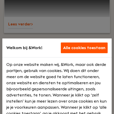
Bovendien zorgen we voor een goede balans
tussen werk en privé en bieden we uitstekende
arbeidsvoorwaarden.
Lees verder>
Welkom bij &Work!
Alle cookies toestaan
1 vacatures gevonden in de
Op onze website maken wij, &Work, maar ook derde
functiegroep testing
partijen, gebruik van cookies. Wij doen dit onder
meer om de website goed te laten functioneren,
onze website en diensten te optimaliseren en jou
Ben je op zoek naar een baan in testing? Dan
bijvoorbeeld gepersonaliseerde uitingen, zoals
ben je bij &Work aan het goede adres. Bij &Work
advertenties, te tonen. Wanneer je klikt op ‘zelf
vind je namelijk een ruim aanbod vacatures,
instellen’ kun je meer lezen over onze cookies en kun
waaronder specialisaties op het gebied van
je je voorkeuren aanpassen. Wanneer je klikt op ‘alle
testing. Wij hebben een compleet aanbod aan
cookies toestaan’, ga je akkoord met het gebruik