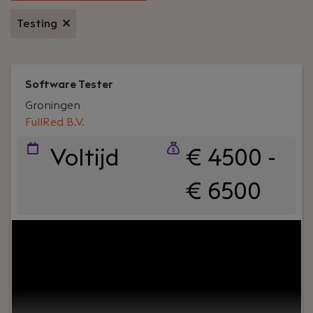
Testing
Software Tester
Groningen
FullRed B.V.
Voltijd
€ 4500 -
€ 6500
Jouw rol:
Ben jij een Software Tester die op zoek is
naar een nieuwe uitdaging? Bij Fullred krijg je de
kans om aan afwisselende projecten te werken
voor toffe klanten, vooral in Noord-Nederland.
Wij bieden een inspirerende werkomgeving waar je
zowel technisch als persoonlijk kunt groeien.