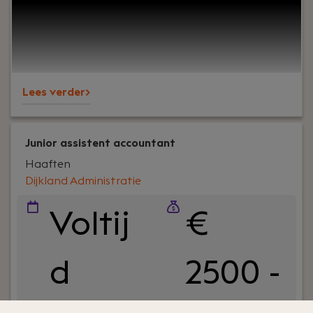
werkvloer en goede lunches.Wij werken al jaren
voor een breed MKB-klantenbestand en staan
bekend om onze nuchtere aanpak,
betrokkenheid en persoonlijke aandacht – voor
klanten én collega’s.
Lees verder>
Junior assistent accountant
Haaften
Dijkland Administratie
Voltij
€
d
2500 -