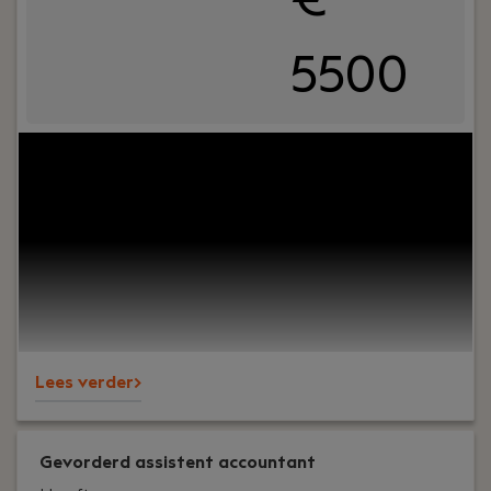
5500
Jouw rol:
Bij Dijkland administratie- en
belastingadviseurs draait het om meer dan alleen
cijfers. Het draait om vertrouwen, persoonlijk
contact en zorgen dat ondernemers op ons
kunnen bouwen. En ja, ook om een goede sfeer op
kantoor.Wij ondersteunen al jaren MKB-
ondernemers in diverse branches en staan
bekend om onze nuchtere aanpak, korte lijnen en
betrokkenheid – richting klanten én collega’s.
Lees verder>
Gevorderd assistent accountant