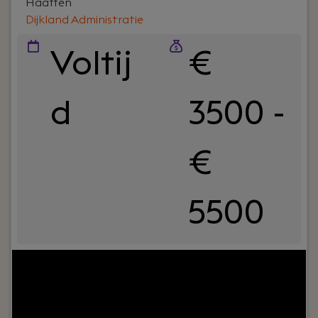
Haaften
Dijkland Administratie
Voltij
€
d
3500 -
€
5500
Jouw rol:
Bij Dijkland administratie- en
belastingadviseurs draait het om meer dan cijfers.
Om vertrouwen, samenwerking en ondernemers
écht verder helpen. En ja, ook om humor op de