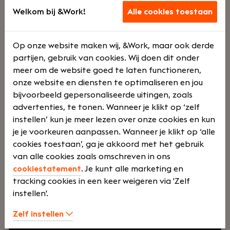
Welkom bij &Work!
Alle cookies toestaan
Accountant
Vlaardingen
Hofman Accountants
Op onze website maken wij, &Work, maar ook derde
partijen, gebruik van cookies. Wij doen dit onder
Voltij
Bonus
meer om de website goed te laten functioneren,
onze website en diensten te optimaliseren en jou
bijvoorbeeld gepersonaliseerde uitingen, zoals
d
systee
advertenties, te tonen. Wanneer je klikt op ‘zelf
instellen’ kun je meer lezen over onze cookies en kun
je je voorkeuren aanpassen. Wanneer je klikt op ‘alle
m
cookies toestaan’, ga je akkoord met het gebruik
van alle cookies zoals omschreven in ons
cookiestatement
. Je kunt alle marketing en
Jouw rol:
Ben jij een accountant die verder kijkt
tracking cookies in een keer weigeren via 'Zelf
dan alleen de cijfers? Wil je ondernemers
instellen'.
adviseren, langdurige klantrelaties opbouwen en
Zelf instellen
werken binnen een betrokken
accountantskantoor waar persoonlijke