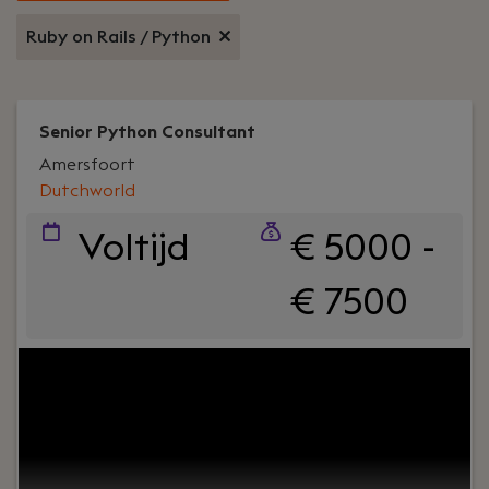
Ruby on Rails / Python
Senior Python Consultant
Amersfoort
Dutchworld
Voltijd
€ 5000 -
€ 7500
Jouw rol:
Als Senior Python Consultant ben jij de
specialist die technische diepgang weet te
combineren met commerciële inzichten. Je bent
op zoek naar een dynamische rol waarin je je
expertise in Python en Java kunt inzetten, terwijl