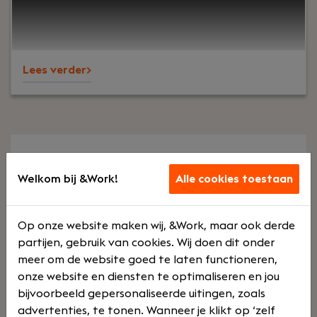
je ook ruimte krijgt om je ondernemerschap te
laten zien.
Lees verder>
1 vacatures gevonden in de
Welkom bij &Work!
Alle cookies toestaan
functiegroep voor Ruby on Rails
& Python
Op onze website maken wij, &Work, maar ook derde
partijen, gebruik van cookies. Wij doen dit onder
Ben je op zoek naar een baan in ruby on rails /
meer om de website goed te laten functioneren,
python? Dan ben je bij &Work aan het goede
onze website en diensten te optimaliseren en jou
adres. Bij &Work vind je namelijk een ruim aanbod
bijvoorbeeld gepersonaliseerde uitingen, zoals
vacatures, waaronder specialisaties op het
advertenties, te tonen. Wanneer je klikt op ‘zelf