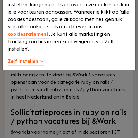
gebied van ruby on rails / python. Wij hebben een
instellen’ kun je meer lezen over onze cookies en kun
compleet aanbod aan ruby on rails / python
je je voorkeuren aanpassen. Wanneer je klikt op ‘alle
vacatures met een vast of parttime
cookies toestaan’, ga je akkoord met het gebruik
dienstverband.
van alle cookies zoals omschreven in ons
cookiestatement
. Je kunt alle marketing en
Bedrijven in ruby on rails /
tracking cookies in een keer weigeren via 'Zelf
python
instellen'.
We hebben ruby on rails / python banen in
Zelf instellen
consultancy, corporate, non-profit, start-up of
mkb bedrijven. Je vindt bij &Work 1 vacatures
openstaan voor de categorie ruby on rails /
python. Je vindt ruby on rails / python vacatures
in heel Nederland en in België.
Sollicitatieproces in ruby on rails
/ python vacatures bij &Work
&Work is voornamelijk actief in de sectoren ICT,