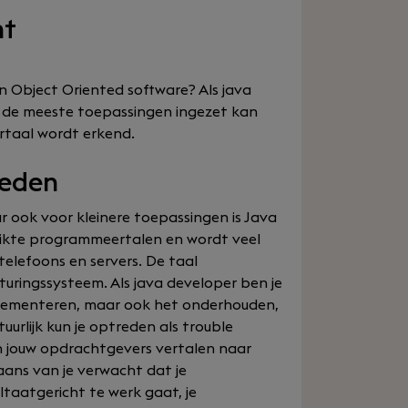
nt
van Object Oriented software? Als java
or de meeste toepassingen ingezet kan
rtaal wordt erkend.
heden
r ook voor kleinere toepassingen is Java
uikte programmeertalen en wordt veel
telefoons en servers. De taal
uringssysteem. Als java developer ben je
plementeren, maar ook het onderhouden,
urlijk kun je optreden als trouble
an jouw opdrachtgevers vertalen naar
ans van je verwacht dat je
ltaatgericht te werk gaat, je