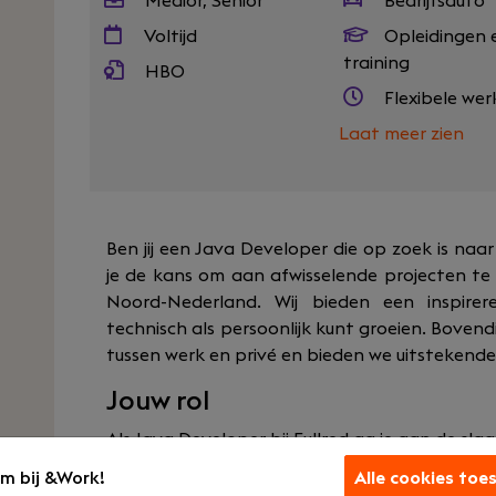
Medior, Senior
Bedrijfsauto
Voltijd
Opleidingen 
training
HBO
Flexibele wer
Laat meer zien
Ben jij een Java Developer die op zoek is naar 
je de kans om aan afwisselende projecten te 
Noord-Nederland. Wij bieden een inspire
technisch als persoonlijk kunt groeien. Bove
tussen werk en privé en bieden we uitstekend
Jouw rol
Als Java Developer bij Fullred ga je aan de sl
diverse groep klanten. Geen dag is hetzelfde:
m bij &Work!
Alle cookies toe
innovatieve softwareoplossingen en bent betr