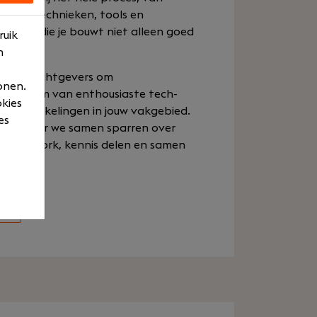
uwste technieken, tools en
caties die je bouwt niet alleen goed
ruik
komst.
n
en opdrachtgevers om
onen.
een team van enthousiaste tech-
okies
te ontwikkelingen in jouw vakgebied.
es
sten waar we samen sparren over
om teamwork, kennis delen en samen
ure