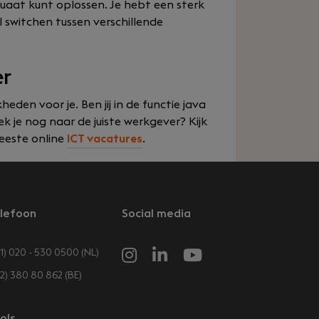
at kunt oplossen. Je hebt een sterk
 switchen tussen verschillende
er
kheden voor je. Ben jij in de functie java
k je nog naar de juiste werkgever? Kijk
eeste online
ICT vacatures
.
lefoon
Social media
1) 020 - 530 0500 (NL)
32) 380 80 862 (BE)
ols