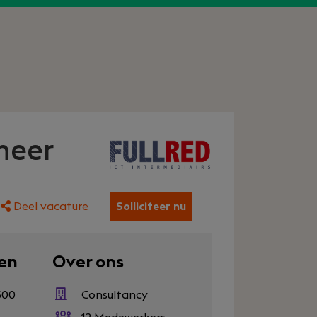
neer
Deel vacature
Solliciteer nu
en
Over ons
500
Consultancy