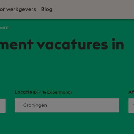
or werkgevers
Blog
ment
ment vacatures in
Locatie
Af
(Bijv. 1e Exloërmond)