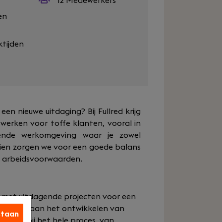
12 Medewerkers
en
ktijden
een nieuwe uitdaging? Bij Fullred krijg
werken voor toffe klanten, vooral in
rende werkomgeving waar je zowel
ndien zorgen we voor een goede balans
e arbeidsvoorwaarden.
ag met uitdagende projecten voor een
 je werkt aan het ontwikkelen van
staan
okken bij het hele proces, van