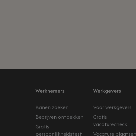
Werknemers
Werkgevers
Banen zoeken
Voor werkgevers
Bedrijven ontdekken
Gratis
vacaturecheck
Gratis
persoonlijkheidstest
Vacature plaatse