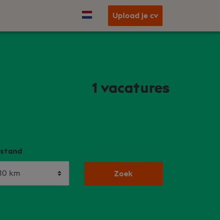
Upload je cv
1
vacatures
stand
Zoek