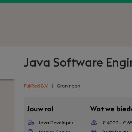
Java Software Engi
FullRed B.V.
|
Groningen
Jouw rol
Wat we bied
Java Developer
€ 4000 - € 6