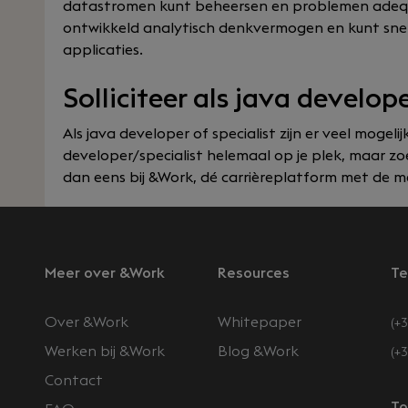
datastromen kunt beheersen en problemen adequa
ontwikkeld analytisch denkvermogen en kunt snel
applicaties.
Solliciteer als java develop
Als java developer of specialist zijn er veel mogelij
developer/specialist helemaal op je plek, maar zoe
dan eens bij &Work, dé carrièreplatform met de m
Meer over &Work
Resources
Te
Over &Work
Whitepaper
(+3
Werken bij &Work
Blog &Work
(+
Contact
n
To