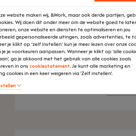
ontwerp tot implementatie. Je gebruikt de nie
methodieken om ervoor te zorgen dat de appli
ze website maken wij, &Work, maar ook derde partijen, geb
functioneren, maar ook klaar zijn voor de toe
okies. Wij doen dit onder meer om de website goed te late
oneren, onze website en diensten te optimaliseren en jou
Je werkt in Agile-teams samen met collega’s 
rbeeld gepersonaliseerde uitingen, zoals advertenties, te t
maatwerkoplossingen te leveren. Samen met 
r je klikt op ‘zelf instellen’ kun je meer lezen over onze co
liefhebbers blijf je op de hoogte van de laats
 je je voorkeuren aanpassen. Wanneer je klikt op ‘alle cooki
We organiseren regelmatig relaxte bijeenkom
an’, ga je akkoord met het gebruik van alle cookies zoals
nieuwe technologieën. Bij Fullred draait het 
reven in ons
cookiestatement
. Je kunt alle marketing en
groeien.
ng cookies in een keer weigeren via 'Zelf instellen'.
nstellen
Lees vacat