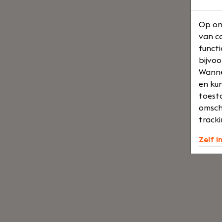
Op on
van co
functi
bijvoo
Wannee
en kun
toesta
omsch
tracki
Zelf i