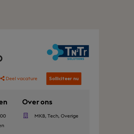
p
Deel vacature
Solliciteer nu
en
Over ons
200
MKB, Tech, Overige
en