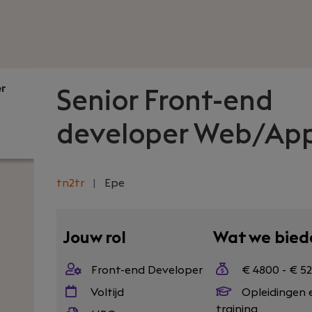
er
Senior Front-end
developer Web/Ap
tn2tr
|
Epe
Jouw rol
Wat we bied
Front-end Developer
€ 4800 - € 5
Voltijd
Opleidingen 
training