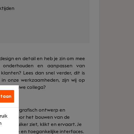
ktijden
design en detail en heb je zin om mee
, onderhouden en aanpassen van
lanten? Lees dan snel verder, dit is
 in onze werkzaamheden, zijn wij op
onze nieuwe collega?
staan
rug tussen grafisch ontwerp en
ruik
rdelijk voor het bouwen van de
n
e gebruiker ziet, klikt en ervaart. Je
ractieve en toegankelijke interfaces.