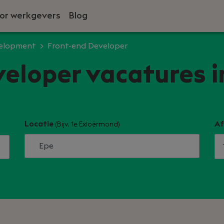
or werkgevers
Blog
velopment
Front-end Developer
eloper vacatures i
Locatie
Af
(Bijv. 1e Exloërmond)