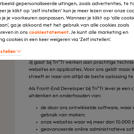
rbeeld gepersonaliseerde uitingen, zoals advertenties, te t
Je maakt nieuwe applicaties en websites die b
r je klikt op ‘zelf instellen’ kun je meer lezen over onze co
Tevens zet je grafische ontwerpen om in perf
 je je voorkeuren aanpassen. Wanneer je klikt op ‘alle cooki
gebaseerde, pagina’s.
an’, ga je akkoord met het gebruik van alle cookies zoals
reven in ons
cookiestatement
. Je kunt alle marketing en
Je werkt nauw samen met je collega Back-End 
ng cookies in een keer weigeren via 'Zelf instellen'.
ontwikkelteam om te zorgen dat onze digitale
ogen, maar ook technisch feilloos presteren o
nstellen
Jij gaat bij Tn²Tr werken aan prachtige techn
websites en applicaties. Voor ons geldt maar é
streeft er naar om altijd de beste oplossing te 
Als Front-End Developer bij Tn²Tr lever je een 
uitdenken en onderhouden van:
de door ons ontwikkelde software, waar 
gebruik van maken;
onze websites waar wij meer dan 10.000 
geavanceerde online administratieve sof