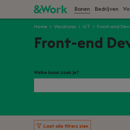
Banen
Bedrijven
Vo
Home
Vacatures
ICT
Front-end De
Front-end Dev
Welke baan zoek je?
Laat alle filters zien