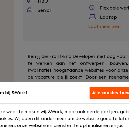
HBO
Flexibele wer
Senior
Laptop
Laat meer zien
Ben jíj die Front-End Developer met oog voor 
te werken aan het ontwerpen, bouwen
kwalitatief hoogstaande websites voor onze k
de vacature die jij zoekt! Door een toename
zoek naar versterking voor ons team. Word jij 
m bij &Work!
Alle cookies toe
Jouw rol
Als Front-End Developer bij Tn²Tr ben jij de b
ze website maken wij, &Work, maar ook derde partijen, geb
technische implementatie. Je bent verantwoo
okies. Wij doen dit onder meer om de website goed te late
'voorkant' van onze webapplicaties: alles wat d
oneren, onze website en diensten te optimaliseren en jou
vertaalt complexe designs naar vloeiende, inte