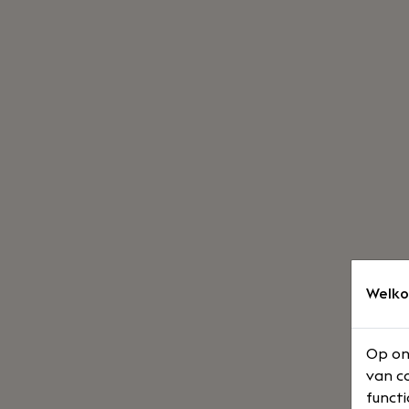
Welko
Op on
van co
functi