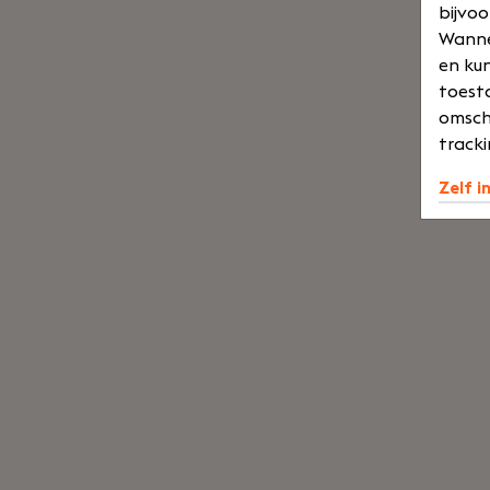
bijvoo
Wannee
en kun
toesta
omsch
tracki
Zelf i