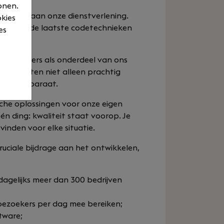
onen.
ijdragen aan onze dienstverlening.
okies
ecte, op de laatste codetechnieken
es
Developers als onderdeel van ons
 producten niet alleen prachtig
p elk apparaat.
ische oplossingen voor onze eigen
én ding: kwaliteit staat voorop. Je
vinden voor elke situatie.
cruciale bijdrage aan het ontwikkelen,
dagelijks meer dan 300 bedrijven
bezoekers per dag mee bereiken;
tware;