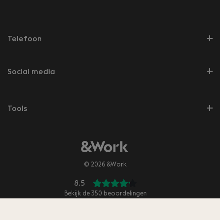
Telefoon
Social media
Tools
© 2026 &Work
8.5
Bekijk de
350
beoordelingen