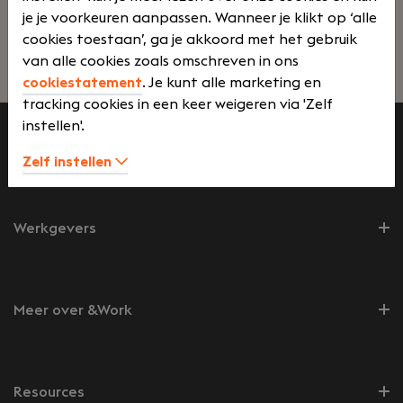
je je voorkeuren aanpassen. Wanneer je klikt op ‘alle
met behulp van PowerShell. In deze functie werk
cookies toestaan’, ga je akkoord met het gebruik
je in opdracht van onze opdrachtgevers om de
van alle cookies zoals omschreven in ons
Lees verder>
synergie tussen cloud- en on-premise systemen te
cookiestatement
. Je kunt alle marketing en
optimaliseren en een geïntegreerde,
tracking cookies in een keer weigeren via 'Zelf
hoogwaardige IT-omgeving te waarborgen.
instellen'.
Zelf instellen
Werknemers
Werkgevers
Meer over &Work
Resources