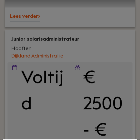
bekend om onze nuchtere aanpak, korte lijnen en
betrokkenheid – richting klanten én collega’s.
Lees verder>
Junior salarisadministrateur
Haaften
Dijkland Administratie
Voltij
€
d
2500
- €