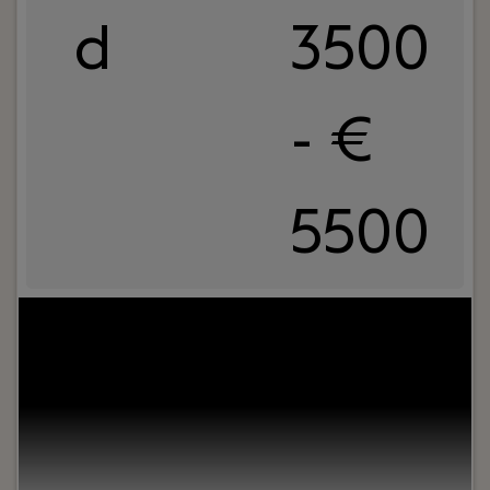
d
3500
- €
5500
Jouw rol:
Bij Dijkland administratie- en
belastingadviseurs draait het om meer dan alleen
cijfers. Het draait om vertrouwen, persoonlijk
contact en zorgen dat ondernemers op ons
kunnen bouwen. En ja, ook om een goede sfeer op
kantoor.Wij ondersteunen al jaren MKB-
ondernemers in diverse branches en staan