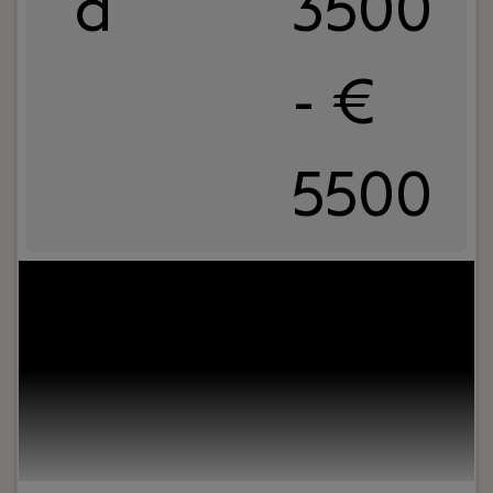
d
3500
- €
5500
Jouw rol:
Bij Dijkland administratie- en
belastingadviseurs draait het om meer dan cijfers.
Om vertrouwen, samenwerking en ondernemers
écht verder helpen. En ja, ook om humor op de
werkvloer en goede lunches.Wij werken al jaren
voor een breed MKB-klantenbestand en staan
bekend om onze nuchtere aanpak,
betrokkenheid en persoonlijke aandacht – voor
klanten én collega’s.