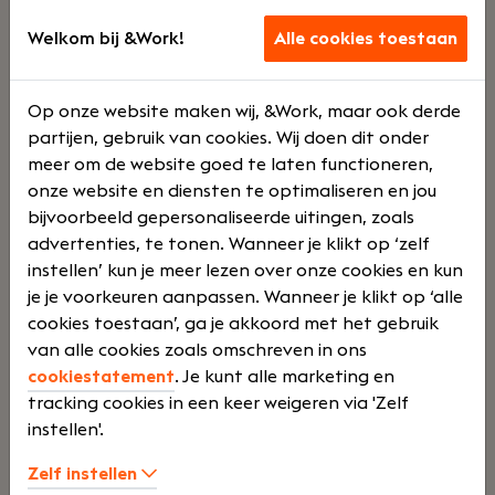
3500
Welkom bij &Work!
Alle cookies toestaan
Op onze website maken wij, &Work, maar ook derde
Jouw rol:
Bij Dijkland administratie- en
partijen, gebruik van cookies. Wij doen dit onder
belastingadviseurs draait het niet alleen om
meer om de website goed te laten functioneren,
cijfers, maar vooral om mensen. Om ondernemers
onze website en diensten te optimaliseren en jou
die willen groeien. En om collega’s die
bijvoorbeeld gepersonaliseerde uitingen, zoals
samenwerken, lachen en af en toe strijden om de
advertenties, te tonen. Wanneer je klikt op ‘zelf
laatste tosti op woensdag.Wij zijn al jaren actief in
instellen’ kun je meer lezen over onze cookies en kun
het MKB: van bouw tot detailhandel en van
je je voorkeuren aanpassen. Wanneer je klikt op ‘alle
metaal tot dienstverlening. We zijn nuchter,
cookies toestaan’, ga je akkoord met het gebruik
betrokken en werken zonder stropdassen, maar
van alle cookies zoals omschreven in ons
Lees verder>
wel met plezier en professionaliteit.
cookiestatement
. Je kunt alle marketing en
tracking cookies in een keer weigeren via 'Zelf
instellen'.
Junior assistent accountant
Zelf instellen
Haaften