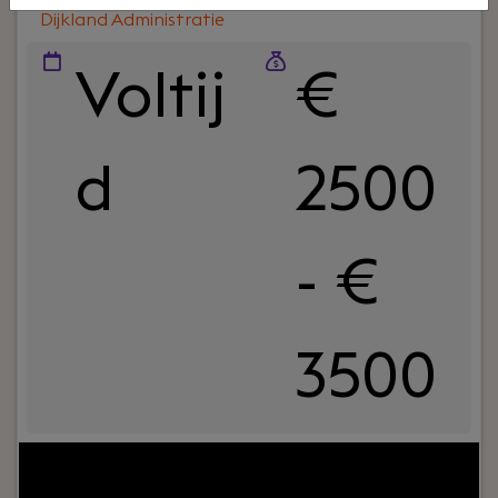
Dijkland Administratie
Voltij
€
d
2500
- €
3500
Jouw rol:
Bij Dijkland administratie- en
belastingadviseurs draait het niet alleen om