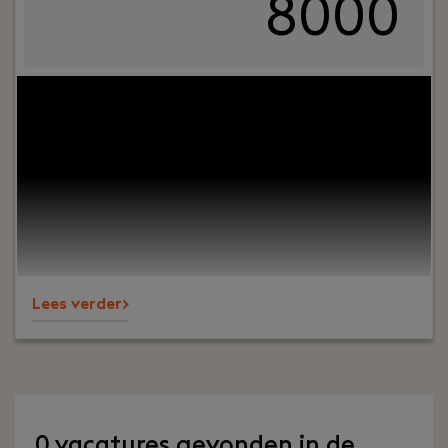
8000
Jouw rol:
Ben jij een ervaren financial die verder
kijkt dan de cijfers? Krijg jij energie van het
optimaliseren van financiële processen én het
aansturen van een team? Wil je werken binnen
een groeiende technische organisatie waar jouw
inzichten direct bijdragen aan de verdere
professionalisering van de organisatie? Dan is de
rol van Finance Manager bij PREMIUM Liften iets
voor jou.
Lees verder>
0 vacatures gevonden in de