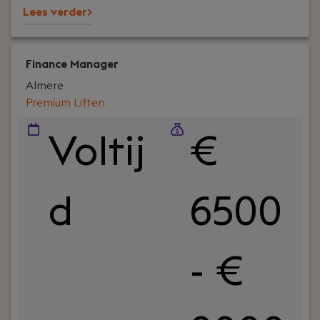
Lees verder>
Finance Manager
Almere
Premium Liften
Voltij
€
d
6500
- €