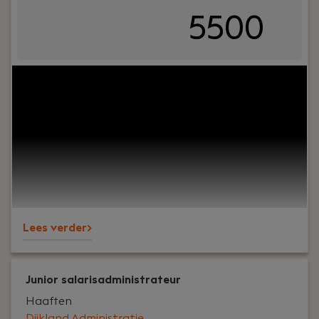
5500
Jouw rol:
Bij Dijkland administratie- en
belastingadviseurs draait het om meer dan cijfers.
Om vertrouwen, samenwerking en ondernemers
écht verder helpen. En ja, ook om humor op de
werkvloer en goede lunches.Wij werken al jaren
voor een breed MKB-klantenbestand en staan
bekend om onze nuchtere aanpak,
betrokkenheid en persoonlijke aandacht – voor
klanten én collega’s.
Lees verder>
Junior salarisadministrateur
Haaften
Dijkland Administratie