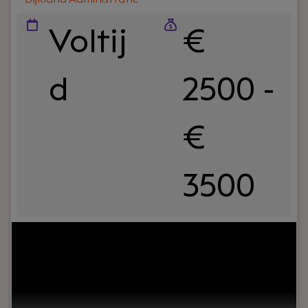
Voltij
€
d
2500 -
€
3500
Jouw rol:
Bij Dijkland administratie- en
belastingadviseurs draait het niet alleen om
cijfers, maar vooral om mensen. Om ondernemers
die willen groeien. En om collega’s die
samenwerken, lachen en af en toe strijden om de