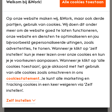
Accountant
Welkom bij &Work!
Alle cookies toestaan
Vlaardingen
Hofman Accountants
Op onze website maken wij, &Work, maar ook derde
partijen, gebruik van cookies. Wij doen dit onder
Voltij
Bonus
meer om de website goed te laten functioneren,
onze website en diensten te optimaliseren en jou
bijvoorbeeld gepersonaliseerde uitingen, zoals
d
systee
advertenties, te tonen. Wanneer je klikt op ‘zelf
instellen’ kun je meer lezen over onze cookies en kun
je je voorkeuren aanpassen. Wanneer je klikt op ‘alle
m
cookies toestaan’, ga je akkoord met het gebruik
van alle cookies zoals omschreven in ons
cookiestatement
. Je kunt alle marketing en
Jouw rol:
Ben jij een accountant die verder kijkt
tracking cookies in een keer weigeren via 'Zelf
dan alleen de cijfers? Wil je ondernemers
instellen'.
adviseren, langdurige klantrelaties opbouwen en
werken binnen een betrokken
Zelf instellen
accountantskantoor waar persoonlijke
dienstverlening centraal staat? Dan is Hofman