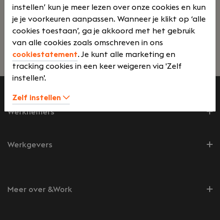
instellen’ kun je meer lezen over onze cookies en kun
kantoor. Tevens zelfstandig uitbreidden van de
je je voorkeuren aanpassen. Wanneer je klikt op ‘alle
cliëntenportefeuille. Uitvoering geven aan het
cookies toestaan’, ga je akkoord met het gebruik
gedelegeerde takenpakket van het
van alle cookies zoals omschreven in ons
accountantsteam voor wat betreft de
cookiestatement
. Je kunt alle marketing en
Lees verder>
verantwoordelijkheid voor een afgebakende
tracking cookies in een keer weigeren via 'Zelf
cliëntenportefeuille op het gebied van
instellen'.
accountancy en administratieve dienstverlening.
Zelf instellen
Werknemers
Werkgevers
Meer over &Work