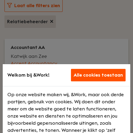
Laat alle filters zien
Relatiebeheerder
Accountant AA
Katwijk aan Zee
Accent Accountancy
Welkom bij &Work!
Alle cookies toestaan
Voltijd
€ 5000 - €
8000
Op onze website maken wij, &Work, maar ook derde
partijen, gebruik van cookies. Wij doen dit onder
Jouw rol:
Als Accountant AA ben je
meer om de website goed te laten functioneren,
verantwoordelijk en aanspreekpunt voor relaties
onze website en diensten te optimaliseren en jou
in de MKB praktijk. Signaleert
bijvoorbeeld gepersonaliseerde uitingen, zoals
adviesmogelijkheden, geeft daar zelf uitvoering
advertenties, te tonen. Wanneer je klikt op ‘zelf
aan of koppelt die aan adviseurs binnen het