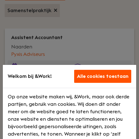
Samenstelpraktijk
Assistent Accountant
Naarden
Pyxis Adviseurs
Voltijd
Opleidinge
Welkom bij &Work!
Alle cookies toestaan
n en
training
Op onze website maken wij, &Work, maar ook derde
partijen, gebruik van cookies. Wij doen dit onder
Jouw rol:
Ben jij toe aan een volgende stap
meer om de website goed te laten functioneren,
binnen de accountancy? Wil je jouw ervaring
onze website en diensten te optimaliseren en jou
inzetten om ondernemers te ondersteunen en
bijvoorbeeld gepersonaliseerde uitingen, zoals
jezelf binnen een dynamische omgeving verder
advertenties, te tonen. Wanneer je klikt op ‘zelf
ontwikkelen? Dan is deze functie als Assistent