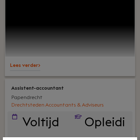
afwisselende baan met veel
doorgroeimogelijkheden? Dan hebben wij
misschien wel de juiste uitdaging voor jou! Bij Vision
zijn we op zoek naar een Zelfstandig Assistent
Accountant.
Lees verder>
Assistent-accountant
Papendrecht
Drechtsteden Accountants & Adviseurs
Voltijd
Opleidi