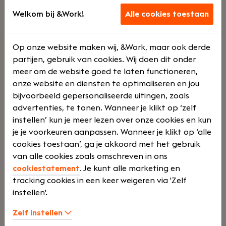
ngen
Welkom bij &Work!
Alle cookies toestaan
en
Op onze website maken wij, &Work, maar ook derde
training
partijen, gebruik van cookies. Wij doen dit onder
meer om de website goed te laten functioneren,
onze website en diensten te optimaliseren en jou
Jouw rol:
Ben jij toe aan een volgende stap in je
bijvoorbeeld gepersonaliseerde uitingen, zoals
carrière, met volop ruimte om jezelf te
advertenties, te tonen. Wanneer je klikt op ‘zelf
ontwikkelen? Dan hebben wij een mooie kans
instellen’ kun je meer lezen over onze cookies en kun
voor je.De functie van assistent-accountant is
je je voorkeuren aanpassen. Wanneer je klikt op ‘alle
misschien overal vergelijkbaar, maar bij
cookies toestaan’, ga je akkoord met het gebruik
Drechtsteden Accountants & Adviseurs maak jij
van alle cookies zoals omschreven in ons
écht het verschil. Je komt terecht in een hecht en
cookiestatement
. Je kunt alle marketing en
betrokken team waar samenwerken centraal
tracking cookies in een keer weigeren via 'Zelf
staat – met elkaar én met onze klanten.
instellen'.
Lees verder>
Zelf instellen