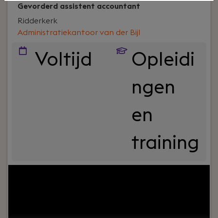
Gevorderd assistent accountant
Ridderkerk
Administratiekantoor van der Bijl
Voltijd
Opleidi
ngen
en
training
Jouw rol:
Ben jij een ervaren assistent accountant
met een ondernemersmentaliteit? Bij
Administratiekantoor Van der Bijl in Ridderkerk
krijg je de unieke kans om toe te groeien naar
mede-eigenaarschap of zelfs volledige overname