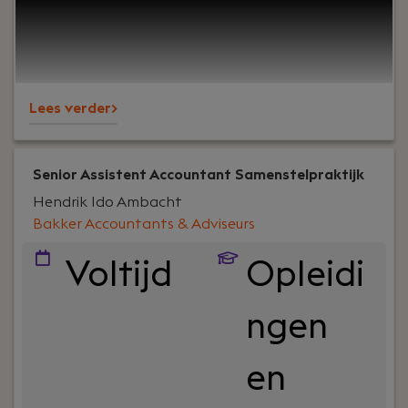
van het kantoor. Wij zijn een hecht, betrokken
team van 13 professionals dat al sinds 1983 met
plezier werkt voor het MKB en we zoeken iemand
die onze toekomst mee wil vormgeven.
Lees verder>
Senior Assistent Accountant Samenstelpraktijk
Hendrik Ido Ambacht
Bakker Accountants & Adviseurs
Voltijd
Opleidi
ngen
en