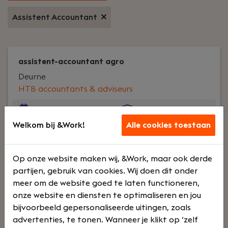
Assistent Accountant
assistent-accountant agro
Deurne
HTB accountants & adviseurs
Voltijd
Opleidinge
Welkom bij &Work!
Alle cookies toestaan
n en
training
Op onze website maken wij, &Work, maar ook derde
partijen, gebruik van cookies. Wij doen dit onder
Jouw rol:
Vanwege verdere groei en uitbreiding
meer om de website goed te laten functioneren,
van onze klantenportefeuille in de agrarische
onze website en diensten te optimaliseren en jou
sector, zijn wij op zoek naar een betrokken en
bijvoorbeeld gepersonaliseerde uitingen, zoals
enthousiaste agrarisch assistent-accountant.
advertenties, te tonen. Wanneer je klikt op ‘zelf